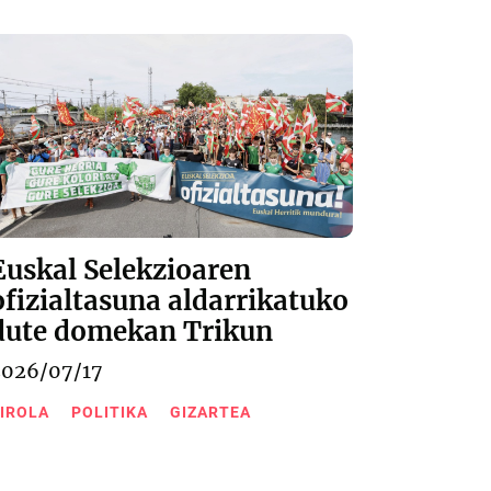
Euskal Selekzioaren
ofizialtasuna aldarrikatuko
dute domekan Trikun
2026/07/17
IROLA
POLITIKA
GIZARTEA