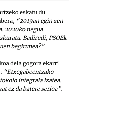
artzeko eskatu du
abera,
“2019an egin zen
ta. 2020ko negua
eskuratu. Badirudi, PSOEk
 duen begirunea?”
.
oa dela gogora ekarri
a:
“Etxegabeentzako
okolo integrala izatea.
at ez da batere serioa”.