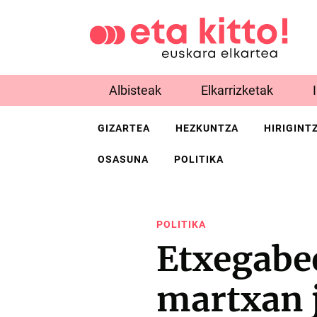
Albisteak
Elkarrizketak
GIZARTEA
HEZKUNTZA
HIRIGINT
OSASUNA
POLITIKA
POLITIKA
Etxegabe
martxan 