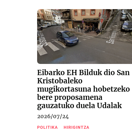
Eibarko EH Bilduk dio San
Kristobaleko
mugikortasuna hobetzeko
bere proposamena
gauzatuko duela Udalak
2026/07/24
POLITIKA
HIRIGINTZA