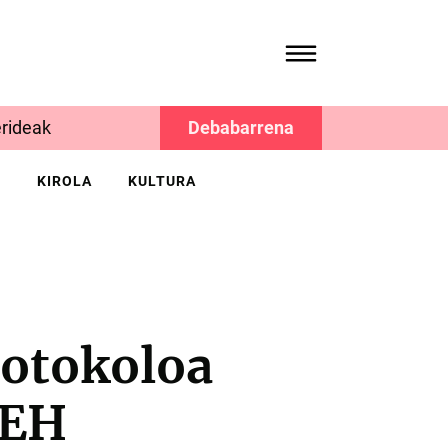
rideak
Debabarrena
K
KIROLA
KULTURA
otokoloa
 EH