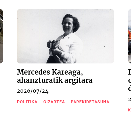
Mercedes Kareaga,
ahanzturatik argitara
2026/07/24
POLITIKA
GIZARTEA
PAREKIDETASUNA
K