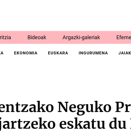
Iritzia
Bideoak
Argazki-galeriak
Efeme
ZA
EKONOMIA
EUSKARA
INGURUMENA
JAIA
entzako Neguko Pr
jartzeko eskatu du