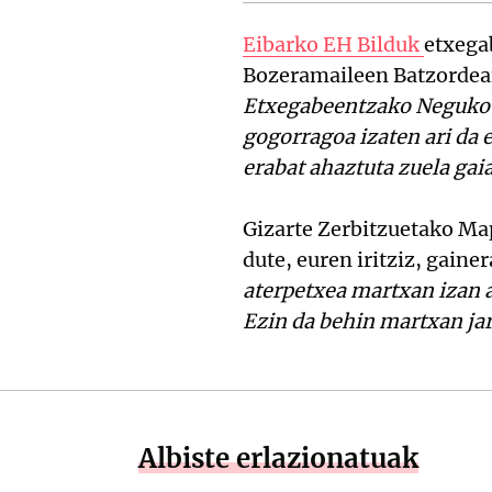
Eibarko EH Bilduk
etxega
Bozeramaileen Batzordean
Etxegabeentzako Neguko P
gogorragoa izaten ari da
erabat ahaztuta zuela gai
Gizarte Zerbitzuetako Ma
dute, euren iritziz, gaine
aterpetxea martxan izan a
Ezin da behin martxan jarr
Albiste erlazionatuak