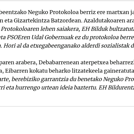
beentzako Neguko Protokoloa berriz ere martxan j
 eta Gizartekintza Batzordean. Azaldutakoaren ar
rotokoloaren lehen saiakera, EH Bilduk bultzatu
 eta PSOEren Udal Gobernuak ez du protokoloa berr
a. Hori al da etxegabeenganako alderdi sozialistak
paren arabera, Debabarrenean aterpetxea beharrezk
ra, Eibarren kokatu beharko litzatekeela gaineratut
rte, berebiziko garrantzia du benetako Neguko Prot
i eta hurrengo urtean ideia baztertu. EH Bildurentz