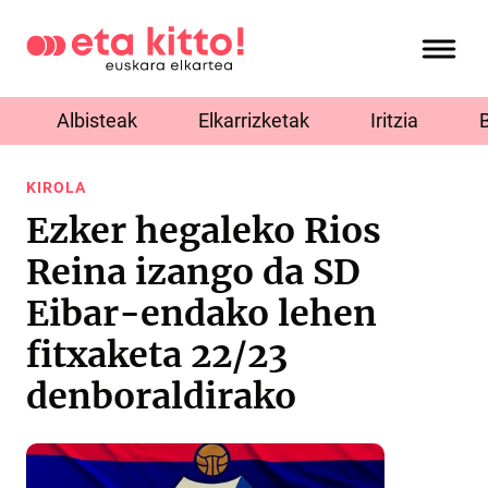
Albisteak
Elkarrizketak
Iritzia
KIROLA
Ezker hegaleko Rios
Reina izango da SD
Eibar-endako lehen
fitxaketa 22/23
denboraldirako