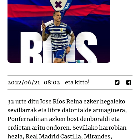
2022/06/21
08:02
eta kitto!
32 urte ditu Jose Ríos Reina ezker hegaleko
sevillarrak eta libre dator talde armaginera,
Ponferradinan azken bost denboraldi eta
erdietan aritu ondoren. Sevillako harrobian
hezia, Real Madrid Castilla, Mirandes,