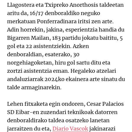
Llagostera eta Txipreko Anorthosis taldeetan
aritu da, 16/17 denboraldiko neguko
merkatuan Ponferradinara iritsi zen arte.
Adin horrekin, jakina, esperientzia handia du
Bigarren Mailan, 183 partidu jokatu baititu, 5
gol eta 22 asistentziekin. Azken
denboraldian, esaterako, 30
norgehiagoketan, hiru gol sartu ditu eta
zortzi asistentzia eman. Hegaleko atzelari
andaluziarrak 2024ko ekainera arte sinatu du
talde armaginarekin.
Lehen fitxaketa egin ondoren, Cesar Palacios
SD Eibar-en zuzendari teknikoak datorren
denboraldirako taldea osatzeko lanetan
jarraitzen du eta,
Diario Vascok
jakinarazi