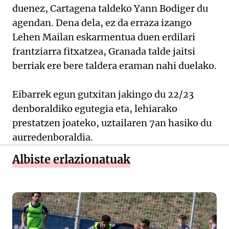
duenez, Cartagena taldeko Yann Bodiger du
agendan. Dena dela, ez da erraza izango
Lehen Mailan eskarmentua duen erdilari
frantziarra fitxatzea, Granada talde jaitsi
berriak ere bere taldera eraman nahi duelako.
Eibarrek egun gutxitan jakingo du 22/23
denboraldiko egutegia eta, lehiarako
prestatzen joateko, uztailaren 7an hasiko du
aurredenboraldia.
Albiste erlazionatuak