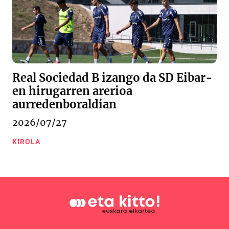
Real Sociedad B izango da SD Eibar-
en hirugarren arerioa
aurredenboraldian
2026/07/27
KIROLA