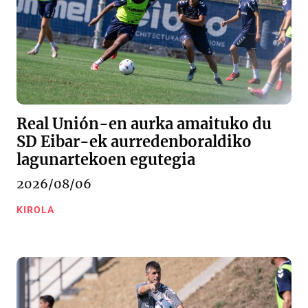
Real Unión-en aurka amaituko du
SD Eibar-ek aurredenboraldiko
lagunartekoen egutegia
2026/08/06
KIROLA