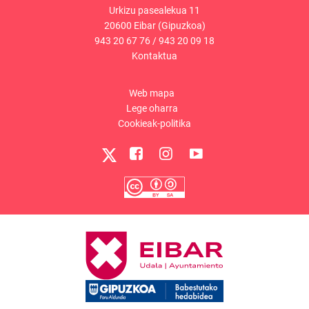
Urkizu pasealekua 11
20600 Eibar (Gipuzkoa)
943 20 67 76
/
943 20 09 18
Kontaktua
Web mapa
Lege oharra
Cookieak-politika