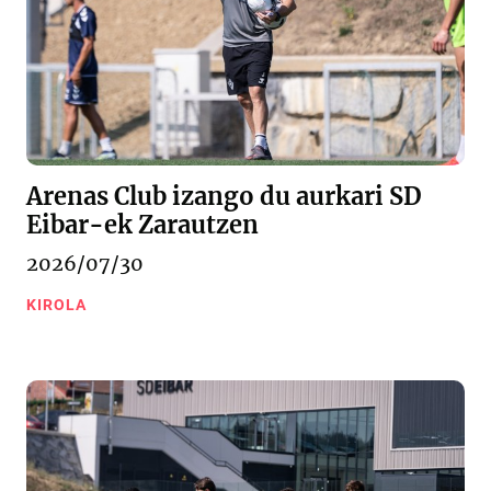
Arenas Club izango du aurkari SD
Eibar-ek Zarautzen
2026/07/30
KIROLA