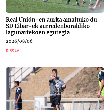
Real Unión-en aurka amaituko du
SD Eibar-ek aurredenboraldiko
lagunartekoen egutegia
2026/08/06
KIROLA