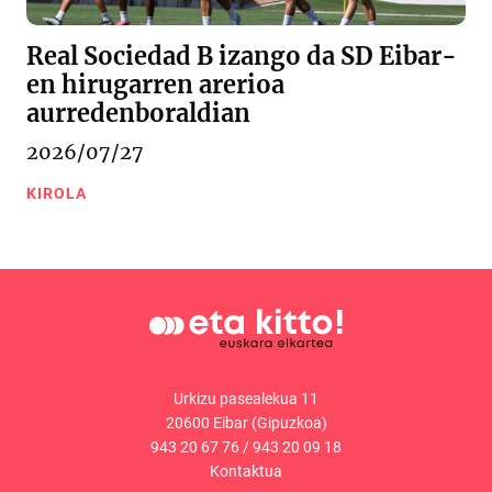
Real Sociedad B izango da SD Eibar-
en hirugarren arerioa
aurredenboraldian
2026/07/27
KIROLA
Urkizu pasealekua 11
20600 Eibar (Gipuzkoa)
943 20 67 76
/
943 20 09 18
Kontaktua