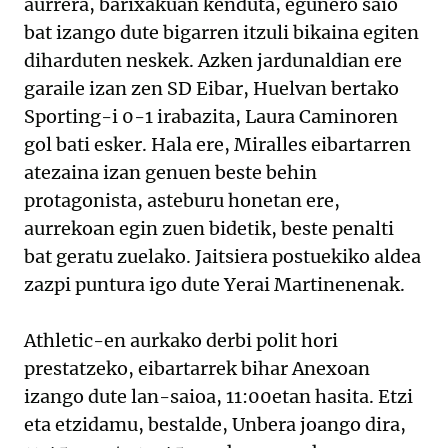
aurrera, barixakuan kenduta, egunero saio
bat izango dute bigarren itzuli bikaina egiten
diharduten neskek. Azken jardunaldian ere
garaile izan zen SD Eibar, Huelvan bertako
Sporting-i 0-1 irabazita, Laura Caminoren
gol bati esker. Hala ere, Miralles eibartarren
atezaina izan genuen beste behin
protagonista, asteburu honetan ere,
aurrekoan egin zuen bidetik, beste penalti
bat geratu zuelako. Jaitsiera postuekiko aldea
zazpi puntura igo dute Yerai Martinenenak.
Athletic-en aurkako derbi polit hori
prestatzeko, eibartarrek bihar Anexoan
izango dute lan-saioa, 11:00etan hasita. Etzi
eta etzidamu, bestalde, Unbera joango dira,