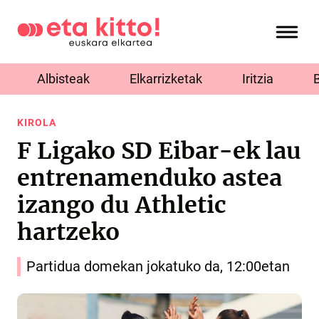
Albisteak
Elkarrizketak
Iritzia
KIROLA
F Ligako SD Eibar-ek lau
entrenamenduko astea
izango du Athletic
hartzeko
Partidua domekan jokatuko da, 12:00etan