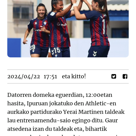
2024/04/22
17:51
eta kitto!
Datorren domeka eguerdian, 12:00etan
hasita, Ipuruan jokatuko den Athletic-en
aurkako partidurako Yerai Martinen taldeak
lau entrenamendu-saio egingo ditu. Gaur
atsedena izan du taldeak eta, bihartik