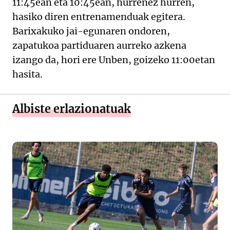
11:45ean eta 10:45ean, hurrenez hurren,
hasiko diren entrenamenduak egitera.
Barixakuko jai-egunaren ondoren,
zapatukoa partiduaren aurreko azkena
izango da, hori ere Unben, goizeko 11:00etan
hasita.
Albiste erlazionatuak