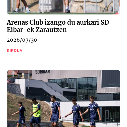
Arenas Club izango du aurkari SD
Eibar-ek Zarautzen
2026/07/30
KIROLA