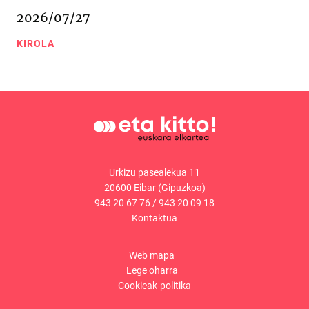
2026/07/27
KIROLA
Urkizu pasealekua 11
20600 Eibar (Gipuzkoa)
943 20 67 76
/
943 20 09 18
Kontaktua
Web mapa
Lege oharra
Cookieak-politika