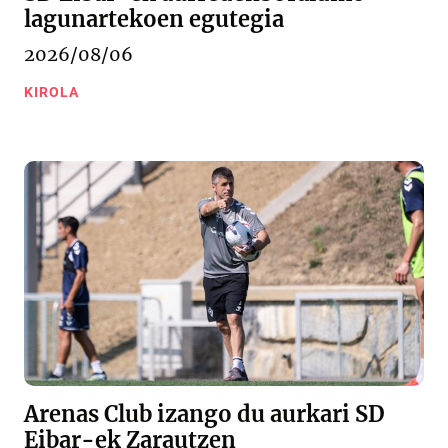
lagunartekoen egutegia
2026/08/06
KIROLA
Arenas Club izango du aurkari SD
Eibar-ek Zarautzen