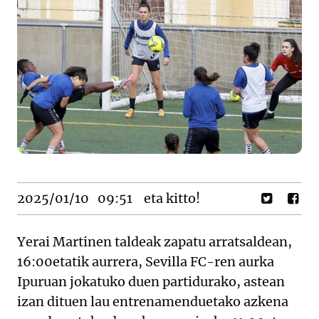
2025/01/10
09:51
eta kitto!
Yerai Martinen taldeak zapatu arratsaldean,
16:00etatik aurrera, Sevilla FC-ren aurka
Ipuruan jokatuko duen partidurako, astean
izan dituen lau entrenamenduetako azkena