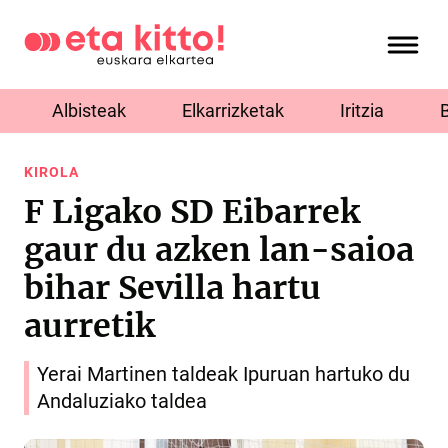
Albisteak
Elkarrizketak
Iritzia
KIROLA
F Ligako SD Eibarrek
gaur du azken lan-saioa
bihar Sevilla hartu
aurretik
Yerai Martinen taldeak Ipuruan hartuko du
Andaluziako taldea