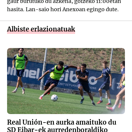
gaur burutuko du azkena, goizeko 11:00etan
hasita. Lan-saio hori Anexoan egingo dute.
Albiste erlazionatuak
Real Unión-en aurka amaituko du
SD Eibar-ek aurredenboraldiko