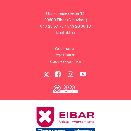
Urkizu pasealekua 11
20600 Eibar (Gipuzkoa)
943 20 67 76
/
943 20 09 18
Kontaktua
Web mapa
Lege oharra
Cookieak-politika