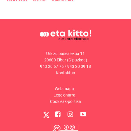
Urkizu pasealekua 11
20600 Eibar (Gipuzkoa)
943 20 67 76
/
943 20 09 18
Kontaktua
Web mapa
Lege oharra
Cookieak-politika