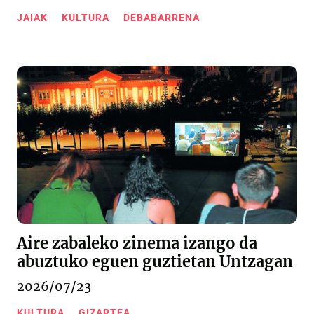
JAIAK
KULTURA
DEBABARRENA
Aire zabaleko zinema izango da
abuztuko eguen guztietan Untzagan
2026/07/23
KULTURA
GIZARTEA