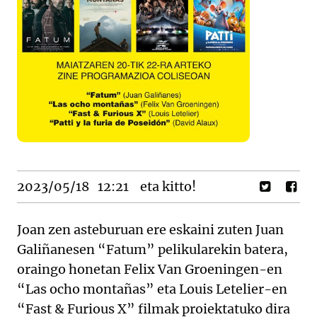
2023/05/18
12:21
eta kitto!
Joan zen asteburuan ere eskaini zuten Juan
Galiñanesen “Fatum” pelikularekin batera,
oraingo honetan Felix Van Groeningen-en
“Las ocho montañas” eta Louis Letelier-en
“Fast & Furious X” filmak proiektatuko dira