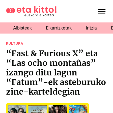
Albisteak
Elkarrizketak
Iritzia
KULTURA
“Fast & Furious X” eta
“Las ocho montañas”
izango ditu lagun
“Fatum”-ek asteburuko
zine-karteldegian