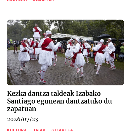
Kezka dantza taldeak Izabako
Santiago egunean dantzatuko du
zapatuan
2026/07/23
KULTURA
JAIAK
GIZARTEA