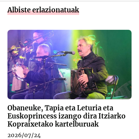
Albiste erlazionatuak
Obaneuke, Tapia eta Leturia eta
Euskoprincess izango dira Itziarko
Kopraixetako kartelburuak
2026/07/24