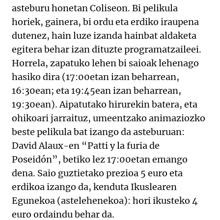
asteburu honetan Coliseon. Bi pelikula
horiek, gainera, bi ordu eta erdiko iraupena
dutenez, hain luze izanda hainbat aldaketa
egitera behar izan dituzte programatzaileei.
Horrela, zapatuko lehen bi saioak lehenago
hasiko dira (17:00etan izan beharrean,
16:30ean; eta 19:45ean izan beharrean,
19:30ean). Aipatutako hirurekin batera, eta
ohikoari jarraituz, umeentzako animaziozko
beste pelikula bat izango da asteburuan:
David Alaux-en “Patti y la furia de
Poseidón”, betiko lez 17:00etan emango
dena. Saio guztietako prezioa 5 euro eta
erdikoa izango da, kenduta Ikuslearen
Egunekoa (astelehenekoa): hori ikusteko 4
euro ordaindu behar da.