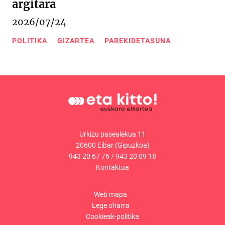
argitara
2026/07/24
POLITIKA
GIZARTEA
PAREKIDETASUNA
Urkizu pasealekua 11
20600 Eibar (Gipuzkoa)
943 20 67 76
/
943 20 09 18
Kontaktua
Web mapa
Lege oharra
Cookieak-politika