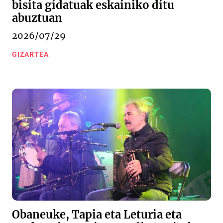
bisita gidatuak eskainiko ditu
abuztuan
2026/07/29
GIZARTEA
Obaneuke, Tapia eta Leturia eta