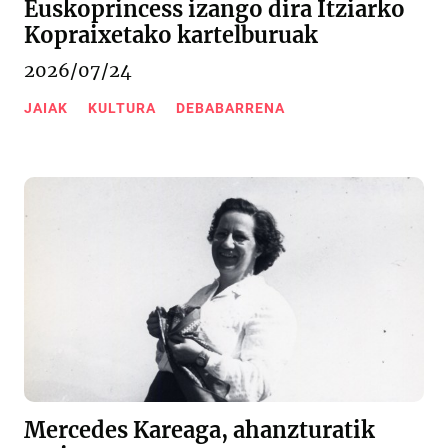
Euskoprincess izango dira Itziarko
Kopraixetako kartelburuak
2026/07/24
JAIAK
KULTURA
DEBABARRENA
Mercedes Kareaga, ahanzturatik