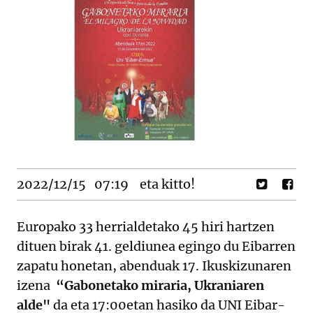
2022/12/15
07:19
eta kitto!
Europako 33 herrialdetako 45 hiri hartzen
dituen birak 41. geldiunea egingo du Eibarren
zapatu honetan, abenduak 17. Ikuskizunaren
izena
“Gabonetako miraria, Ukraniaren
alde"
da eta 17:00etan hasiko da UNI Eibar-