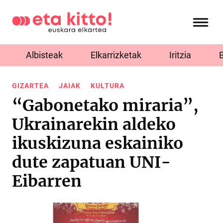
Albisteak
Elkarrizketak
Iritzia
GIZARTEA
JAIAK
KULTURA
“Gabonetako miraria”,
Ukrainarekin aldeko
ikuskizuna eskainiko
dute zapatuan UNI-
Eibarren