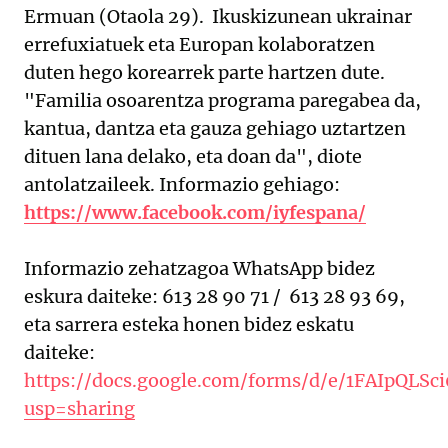
Ermuan (Otaola 29). Ikuskizunean ukrainar
errefuxiatuek eta Europan kolaboratzen
duten h
ego korearrek parte hartzen dute.
"Familia osoarentza programa paregabea da,
kantua, dantza eta gauza gehiago uztartzen
dituen lana delako, eta doan da", diote
antolatzaileek. Informazio gehiago:
https://www.facebook.com/iyfespana/
Informazio zehatzagoa WhatsApp bidez
eskura daiteke: 613 28 90 71 / 613 28 93 69,
eta sarrera esteka honen bidez eskatu
daiteke:
https://docs.google.com/forms/d/e/1FAIpQ
usp=sharing