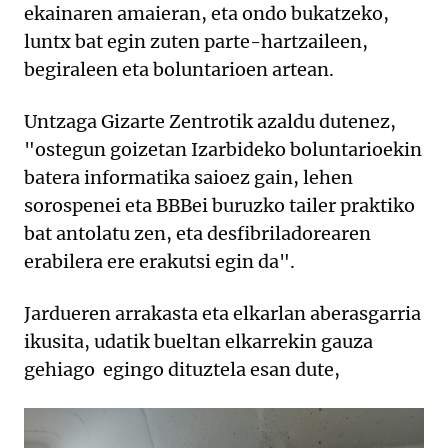
ekainaren amaieran, eta ondo bukatzeko,
luntx bat egin zuten parte-hartzaileen,
begiraleen eta boluntarioen artean.
Untzaga Gizarte Zentrotik azaldu dutenez,
"ostegun goizetan Izarbideko boluntarioekin
batera informatika saioez gain, lehen
sorospenei eta BBBei buruzko tailer praktiko
bat antolatu zen, eta desfibriladorearen
erabilera ere erakutsi egin da".
Jardueren arrakasta eta elkarlan aberasgarria
ikusita, udatik bueltan elkarrekin gauza
gehiago egingo dituztela esan dute,