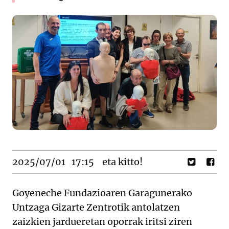
2025/07/01
17:15
eta kitto!
Goyeneche Fundazioaren Garagunerako
Untzaga Gizarte Zentrotik antolatzen
zaizkien jardueretan oporrak iritsi ziren