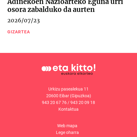
Adinekoen Nazioarteko Eguna urri
osora zabalduko da aurten
2026/07/23
GIZARTEA
Urkizu pasealekua 11
20600 Eibar (Gipuzkoa)
943 20 67 76
/
943 20 09 18
Kontaktua
Web mapa
Lege oharra