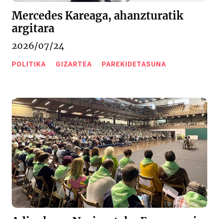
Mercedes Kareaga, ahanzturatik
argitara
2026/07/24
POLITIKA
GIZARTEA
PAREKIDETASUNA