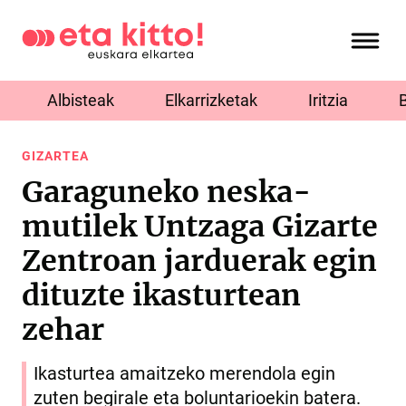
Albisteak
Elkarrizketak
Iritzia
GIZARTEA
Garaguneko neska-
mutilek Untzaga Gizarte
Zentroan jarduerak egin
dituzte ikasturtean
zehar
Ikasturtea amaitzeko merendola egin
zuten begirale eta boluntarioekin batera.