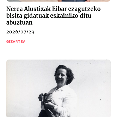
Nerea Alustizak Eibar ezagutzeko
bisita gidatuak eskainiko ditu
abuztuan
2026/07/29
GIZARTEA