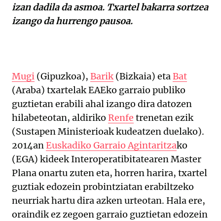
izan dadila da asmoa. Txartel bakarra sortzea
izango da hurrengo pausoa.
Mugi
(Gipuzkoa),
Barik
(Bizkaia) eta
Bat
(Araba) txartelak EAEko garraio publiko
guztietan erabili ahal izango dira datozen
hilabeteotan, aldiriko
Renfe
trenetan ezik
(Sustapen Ministerioak kudeatzen duelako).
2014an
Euskadiko Garraio Agintaritza
ko
(EGA) kideek Interoperatibitatearen Master
Plana onartu zuten eta, horren harira, txartel
guztiak edozein probintziatan erabiltzeko
neurriak hartu dira azken urteotan. Hala ere,
oraindik ez zegoen garraio guztietan edozein