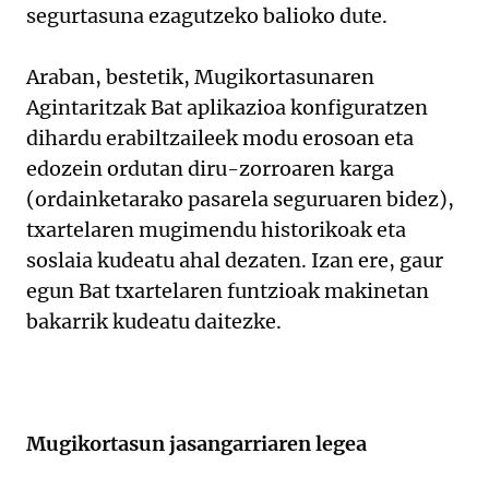
segurtasuna ezagutzeko balioko dute.
Araban, bestetik, Mugikortasunaren
Agintaritzak Bat aplikazioa konfiguratzen
dihardu erabiltzaileek modu erosoan eta
edozein ordutan diru-zorroaren karga
(ordainketarako pasarela seguruaren bidez),
txartelaren mugimendu historikoak eta
soslaia kudeatu ahal dezaten. Izan ere, gaur
egun Bat txartelaren funtzioak makinetan
bakarrik kudeatu daitezke.
Mugikortasun jasangarriaren legea