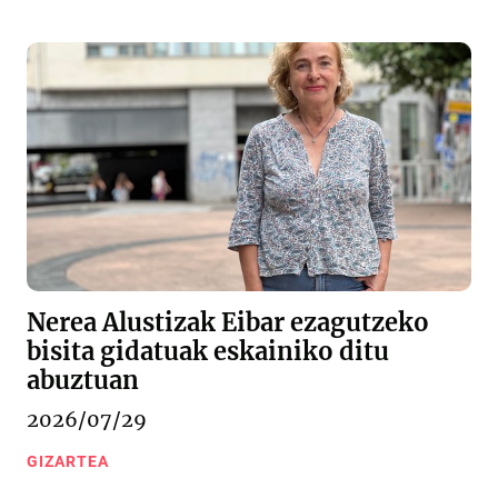
Nerea Alustizak Eibar ezagutzeko
bisita gidatuak eskainiko ditu
abuztuan
2026/07/29
GIZARTEA