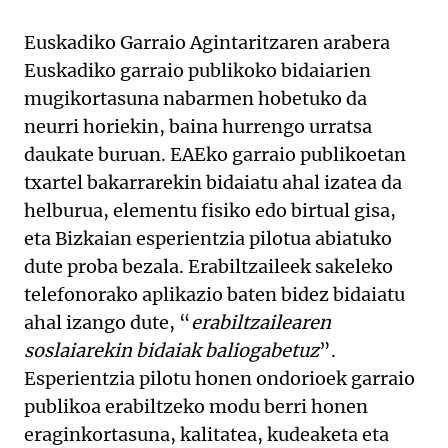
Euskadiko Garraio Agintaritzaren arabera
Euskadiko garraio publikoko bidaiarien
mugikortasuna nabarmen hobetuko da
neurri horiekin, baina hurrengo urratsa
daukate buruan. EAEko garraio publikoetan
txartel bakarrarekin bidaiatu ahal izatea da
helburua, elementu fisiko edo birtual gisa,
eta Bizkaian esperientzia pilotua abiatuko
dute proba bezala. Erabiltzaileek sakeleko
telefonorako aplikazio baten bidez bidaiatu
ahal izango dute, “
erabiltzailearen
soslaiarekin bidaiak baliogabetuz
”.
Esperientzia pilotu honen ondorioek garraio
publikoa erabiltzeko modu berri honen
eraginkortasuna, kalitatea, kudeaketa eta