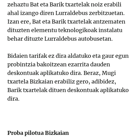
zehaztu Bat eta Barik txartelak noiz erabili
ahal izango diren Lurraldebus zerbitzuetan.
Izan ere, Bat eta Barik txartelak antzematen
dituzten elementu teknologikoak instalatu
behar dituzte Lurraldebus autobusetan.
Bidaien tarifak ez dira aldatuko eta gaur egun
probintzia bakoitzean ezarrita dauden
deskontuak aplikatuko dira. Beraz, Mugi
txartela Bizkaian erabiliz gero, adibidez,
Barik txartelak dituen deskontuak aplikatuko
dira.
Proba pilotua Bizkaian