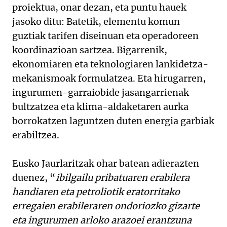
proiektua, onar dezan, eta puntu hauek
jasoko ditu: Batetik, elementu komun
guztiak tarifen diseinuan eta operadoreen
koordinazioan sartzea. Bigarrenik,
ekonomiaren eta teknologiaren lankidetza-
mekanismoak formulatzea. Eta hirugarren,
ingurumen-garraiobide jasangarrienak
bultzatzea eta klima-aldaketaren aurka
borrokatzen laguntzen duten energia garbiak
erabiltzea.
Eusko Jaurlaritzak ohar batean adierazten
duenez, “
ibilgailu pribatuaren erabilera
handiaren eta petroliotik eratorritako
erregaien erabileraren ondoriozko gizarte
eta ingurumen arloko arazoei erantzuna