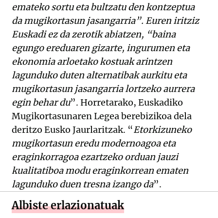
emateko sortu eta bultzatu den kontzeptua
da mugikortasun jasangarria”. Euren iritziz
Euskadi ez da zerotik abiatzen, “baina
egungo ereduaren gizarte, ingurumen eta
ekonomia arloetako kostuak arintzen
lagunduko duten alternatibak aurkitu eta
mugikortasun jasangarria lortzeko aurrera
egin behar du
”. Horretarako, Euskadiko
Mugikortasunaren Legea berebizikoa dela
deritzo Eusko Jaurlaritzak. “
Etorkizuneko
mugikortasun eredu modernoagoa eta
eraginkorragoa ezartzeko orduan jauzi
kualitatiboa modu eraginkorrean ematen
lagunduko duen tresna izango da
”.
Albiste erlazionatuak