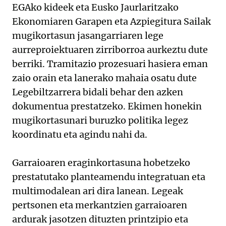
EGAko kideek eta Eusko Jaurlaritzako
Ekonomiaren Garapen eta Azpiegitura Sailak
mugikortasun jasangarriaren lege
aurreproiektuaren zirriborroa aurkeztu dute
berriki. Tramitazio prozesuari hasiera eman
zaio orain eta lanerako mahaia osatu dute
Legebiltzarrera bidali behar den azken
dokumentua prestatzeko. Ekimen honekin
mugikortasunari buruzko politika legez
koordinatu eta agindu nahi da.
Garraioaren eraginkortasuna hobetzeko
prestatutako planteamendu integratuan eta
multimodalean ari dira lanean. Legeak
pertsonen eta merkantzien garraioaren
ardurak jasotzen dituzten printzipio eta