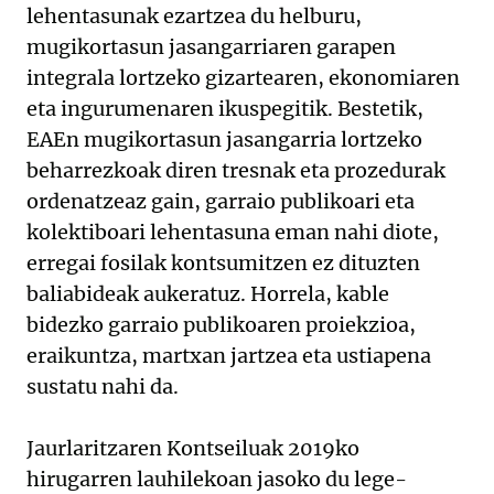
lehentasunak ezartzea du helburu,
mugikortasun jasangarriaren garapen
integrala lortzeko gizartearen, ekonomiaren
eta ingurumenaren ikuspegitik. Bestetik,
EAEn mugikortasun jasangarria lortzeko
beharrezkoak diren tresnak eta prozedurak
ordenatzeaz gain, garraio publikoari eta
kolektiboari lehentasuna eman nahi diote,
erregai fosilak kontsumitzen ez dituzten
baliabideak aukeratuz. Horrela, kable
bidezko garraio publikoaren proiekzioa,
eraikuntza, martxan jartzea eta ustiapena
sustatu nahi da.
Jaurlaritzaren Kontseiluak 2019ko
hirugarren lauhilekoan jasoko du lege-