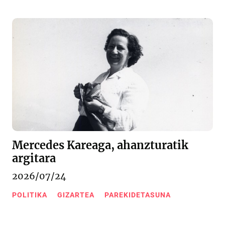
Mercedes Kareaga, ahanzturatik
argitara
2026/07/24
POLITIKA
GIZARTEA
PAREKIDETASUNA