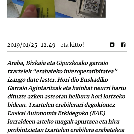
2019/01/25
12:49
eta kitto!
Araba, Bizkaia eta Gipuzkoako garraio
txartelek “erabateko interoperatibitatea”
izango dute laster. Hori dio Euskadiko
Garraio Agintaritzak eta hainbat neurri hartu
dituzte azken asteotan helburu hori lortzeko
bidean. Txartelen erabilerari dagokionez
Euskal Autonomia Erkidegoko (EAE)
lurraldeen arteko mugak apurtzea eta hiru
probintzietan txartelen erabilera erabatekoa