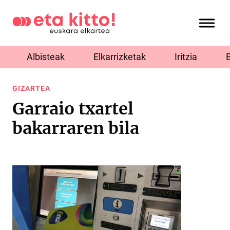
Albisteak
Elkarrizketak
Iritzia
GIZARTEA
Garraio txartel
bakarraren bila