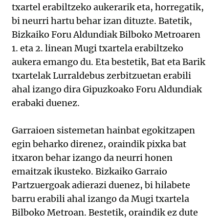
txartel erabiltzeko aukerarik eta, horregatik,
bi neurri hartu behar izan dituzte. Batetik,
Bizkaiko Foru Aldundiak Bilboko Metroaren
1. eta 2. linean Mugi txartela erabiltzeko
aukera emango du. Eta bestetik, Bat eta Barik
txartelak Lurraldebus zerbitzuetan erabili
ahal izango dira Gipuzkoako Foru Aldundiak
erabaki duenez.
Garraioen sistemetan hainbat egokitzapen
egin beharko direnez, oraindik pixka bat
itxaron behar izango da neurri honen
emaitzak ikusteko. Bizkaiko Garraio
Partzuergoak adierazi duenez, bi hilabete
barru erabili ahal izango da Mugi txartela
Bilboko Metroan. Bestetik, oraindik ez dute