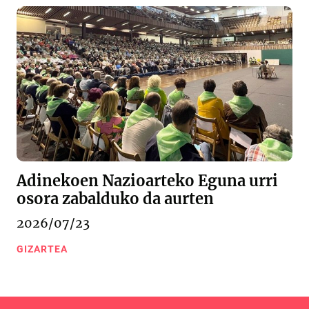
Adinekoen Nazioarteko Eguna urri
osora zabalduko da aurten
2026/07/23
GIZARTEA