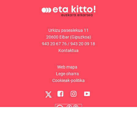
Urkizu pasealekua 11
20600 Eibar (Gipuzkoa)
943 20 67 76
/
943 20 09 18
Kontaktua
Web mapa
Lege oharra
Cookieak-politika