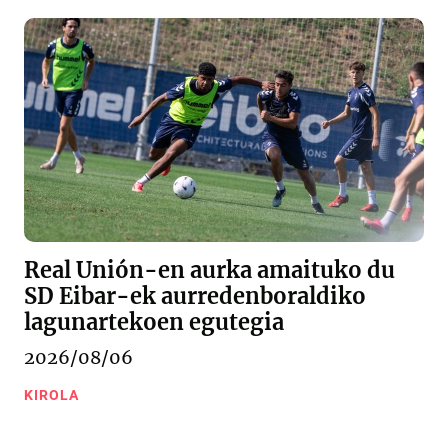
Real Unión-en aurka amaituko du
SD Eibar-ek aurredenboraldiko
lagunartekoen egutegia
2026/08/06
KIROLA