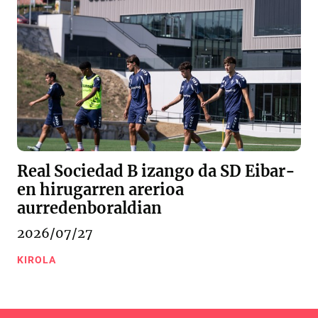
Real Sociedad B izango da SD Eibar-
en hirugarren arerioa
aurredenboraldian
2026/07/27
KIROLA