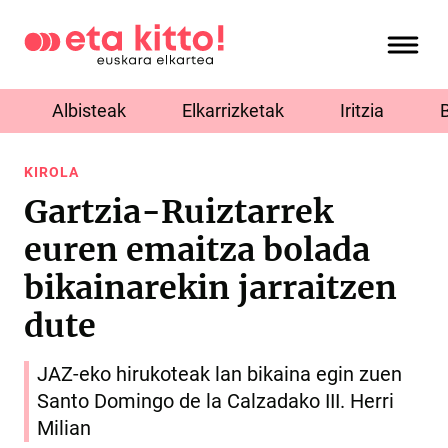
Albisteak
Elkarrizketak
Iritzia
KIROLA
Gartzia-Ruiztarrek
euren emaitza bolada
bikainarekin jarraitzen
dute
JAZ-eko hirukoteak lan bikaina egin zuen
Santo Domingo de la Calzadako III. Herri
Milian