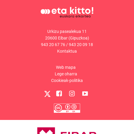
Urkizu pasealekua 11
20600 Eibar (Gipuzkoa)
943 20 67 76
/
943 20 09 18
Kontaktua
Web mapa
Lege oharra
Cookieak-politika