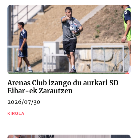
Arenas Club izango du aurkari SD
Eibar-ek Zarautzen
2026/07/30
KIROLA