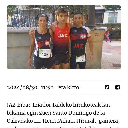
2024/08/30
11:50
eta kitto!
JAZ Eibar Triatloi Taldeko hirukoteak lan
bikaina egin zuen Santo Domingo de la
Calzadako III. Herri Milian. Hirurak, gainera,