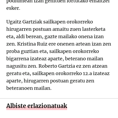
podiumean izan genituen lortutako emaitzei
esker.
Ugaitz Gartziak sailkapen orokorreko
hirugarren postuan amaitu zuen lasterketa
eta, aldi berean, gazte mailako onena izan
zen. Kristina Ruiz ere onenen artean izan zen
proba guztian eta, sailkapen orokorreko
bigarrena izateaz aparte, beterano mailan
nagusitu zen. Roberto Gartzia ez zen atzean
geratu eta, sailkapen orokorreko 12.a izateaz
aparte, hirugarren postuan geratu zen
beteranoen mailan.
Albiste erlazionatuak