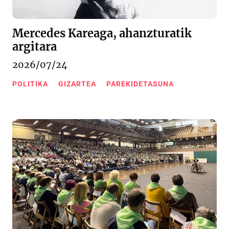
Mercedes Kareaga, ahanzturatik
argitara
2026/07/24
POLITIKA
GIZARTEA
PAREKIDETASUNA