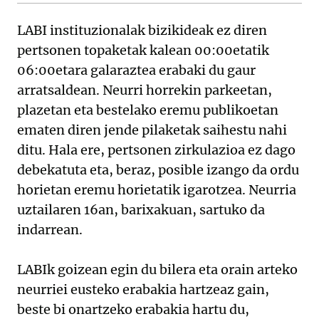
LABI instituzionalak bizikideak ez diren
pertsonen topaketak kalean 00:00etatik
06:00etara galaraztea erabaki du gaur
arratsaldean. Neurri horrekin parkeetan,
plazetan eta bestelako eremu publikoetan
ematen diren jende pilaketak saihestu nahi
ditu. Hala ere, pertsonen zirkulazioa ez dago
debekatuta eta, beraz, posible izango da ordu
horietan eremu horietatik igarotzea. Neurria
uztailaren 16an, barixakuan, sartuko da
indarrean.
LABIk goizean egin du bilera eta orain arteko
neurriei eusteko erabakia hartzeaz gain,
beste bi onartzeko erabakia hartu du,