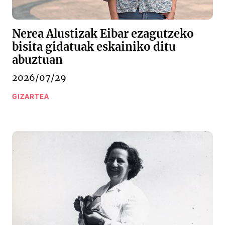
Nerea Alustizak Eibar ezagutzeko
bisita gidatuak eskainiko ditu
abuztuan
2026/07/29
GIZARTEA