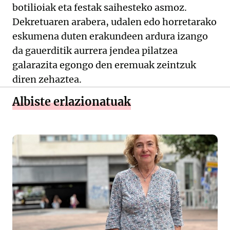
botilioiak eta festak saihesteko asmoz.
Dekretuaren arabera, udalen edo horretarako
eskumena duten erakundeen ardura izango
da gauerditik aurrera jendea pilatzea
galarazita egongo den eremuak zeintzuk
diren zehaztea.
Albiste erlazionatuak