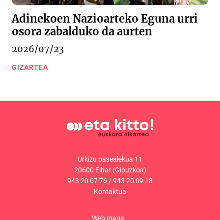
Adinekoen Nazioarteko Eguna urri
osora zabalduko da aurten
2026/07/23
GIZARTEA
Urkizu pasealekua 11
20600 Eibar (Gipuzkoa)
943 20 67 76
/
943 20 09 18
Kontaktua
Web mapa