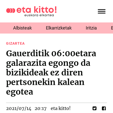
Albisteak
Elkarrizketak
Iritzia
GIZARTEA
Gauerditik 06:00etara
galarazita egongo da
bizikideak ez diren
pertsonekin kalean
egotea
2021/07/14
20:17
eta kitto!