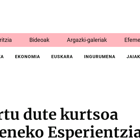
Iritzia
Bideoak
Argazki-galeriak
Efeme
ZA
EKONOMIA
EUSKARA
INGURUMENA
JAIA
tu dute kurtsoa
eneko Esperientzi