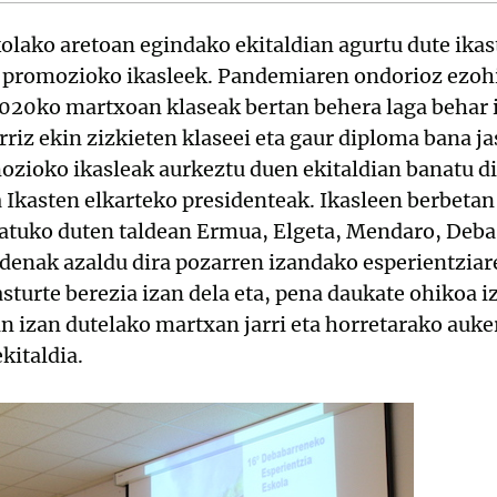
olako aretoan egindako ekitaldian agurtu dute ika
 promozioko ikasleek. Pandemiaren ondorioz ezohi
2020ko martxoan klaseak bertan behera laga behar i
rriz ekin zizkieten klaseei eta gaur diploma bana ja
zioko ikasleak aurkeztu duen ekitaldian banatu di
a Ikasten elkarteko presidenteak. Ikasleen berbet
tuko duten taldean Ermua, Elgeta, Mendaro, Deba,
a denak azaldu dira pozarren izandako esperientziar
turte berezia izan dela eta, pena daukate ohikoa i
n izan dutelako martxan jarri eta horretarako auke
kitaldia.