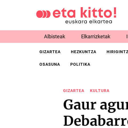
Albisteak
Elkarrizketak
GIZARTEA
HEZKUNTZA
HIRIGINT
OSASUNA
POLITIKA
GIZARTEA
KULTURA
Gaur agur
Debabarr