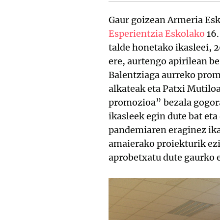
Gaur goizean Armeria Esk
Esperientzia Eskolako
16.
talde honetako ikasleei, 
ere, aurtengo apirilean be
Balentziaga aurreko promo
alkateak eta Patxi Mutilo
promozioa” bezala gogora
ikasleek egin dute bat et
pandemiaren eraginez ikas
amaierako proiekturik ezi
aprobetxatu dute gaurko e