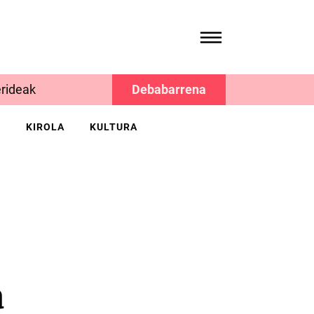
rideak
Debabarrena
K
KIROLA
KULTURA
a