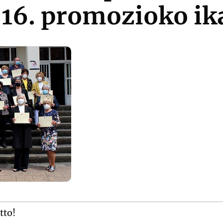
 16. promozioko ik
tto!