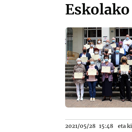
Eskolako
2021/05/28
15:48
eta ki