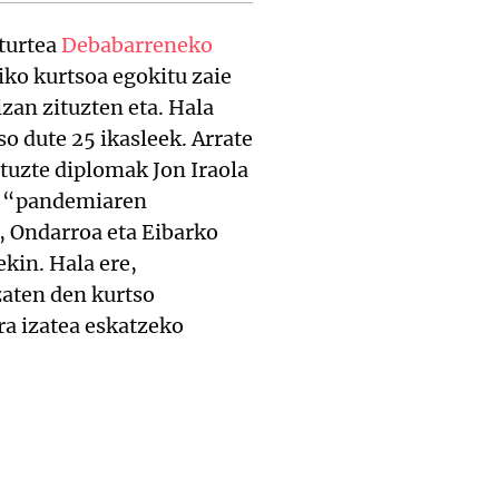
sturtea
Debabarreneko
ko kurtsoa egokitu zaie
zan zituzten eta. Hala
so dute 25 ikasleek. Arrate
tuzte diplomak Jon Iraola
an “pandemiaren
 Ondarroa eta Eibarko
ekin. Hala ere,
zaten den kurtso
ra izatea eskatzeko