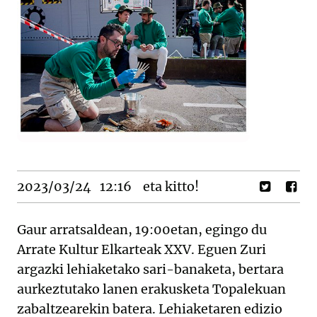
2023/03/24
12:16
eta kitto!
Gaur arratsaldean, 19:00etan, egingo du
Arrate Kultur Elkarteak XXV. Eguen Zuri
argazki lehiaketako sari-banaketa, bertara
aurkeztutako lanen erakusketa Topalekuan
zabaltzearekin batera. Lehiaketaren edizio