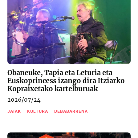
Obaneuke, Tapia eta Leturia eta
Euskoprincess izango dira Itziarko
Kopraixetako kartelburuak
2026/07/24
JAIAK
KULTURA
DEBABARRENA