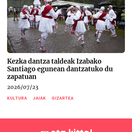
Kezka dantza taldeak Izabako
Santiago egunean dantzatuko du
zapatuan
2026/07/23
KULTURA
JAIAK
GIZARTEA