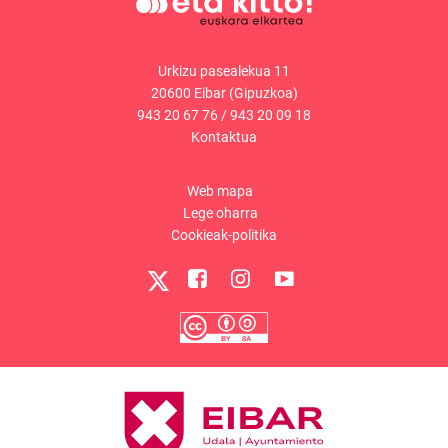
Urkizu pasealekua 11
20600 Eibar (Gipuzkoa)
943 20 67 76
/
943 20 09 18
Kontaktua
Web mapa
Lege oharra
Cookieak-politika