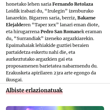
honetako lehen saria
Fernando Retolaza
Loidik irabazi du, “Irulegin” izenburuko
lanarekin. Bigarren saria, berriz,
Bakarne
Elejalde
ren “Taper xex” lanari eman diote,
eta hirugarrena
Pedro San Roman
ek eraman
du, “Surrandiak” izeneko argazkiarekin.
Epaimahaiak lehiakide guztiei beraien
partaidetza eskertu nahi die, eta
aurkeztutako argazkien gai eta
proposamenen barietatea nabarmendu du.
Erakusketa apirilaren 23ra arte egongo da
ikusgai.
Albiste erlazionatuak