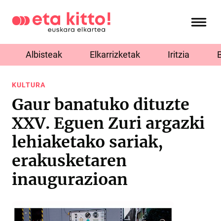
Albisteak
Elkarrizketak
Iritzia
KULTURA
Gaur banatuko dituzte
XXV. Eguen Zuri argazki
lehiaketako sariak,
erakusketaren
inaugurazioan