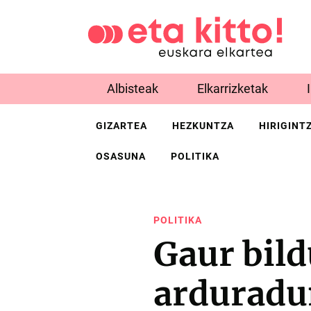
Albisteak
Elkarrizketak
GIZARTEA
HEZKUNTZA
HIRIGINT
OSASUNA
POLITIKA
POLITIKA
Gaur bild
arduradu