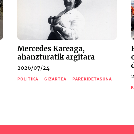
Mercedes Kareaga,
ahanzturatik argitara
2026/07/24
POLITIKA
GIZARTEA
PAREKIDETASUNA
K