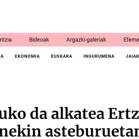
Iritzia
Bideoak
Argazki-galeriak
Efeme
ZA
EKONOMIA
EUSKARA
INGURUMENA
JAIA
uko da alkatea Ert
nekin asteburueta