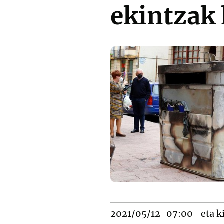
ekintzak
2021/05/12
07:00
eta k