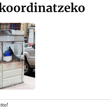
 koordinatzeko
itto!