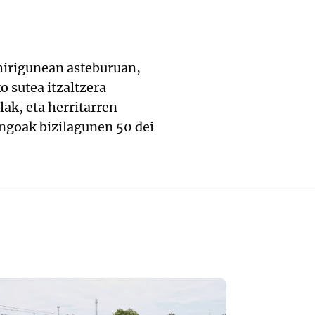
 hirigunean asteburuan,
o sutea itzaltzera
lak, eta herritarren
ingoak bizilagunen 50 dei