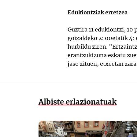
Edukiontziak erretzea
Guztira 11 edukiontzi, 10
goizaldeko 2: 00etatik 4:
hurbildu ziren. "Ertzaintz
erantzukizuna eskatu zuen
jaso zituen, etxeetan zara
Albiste erlazionatuak