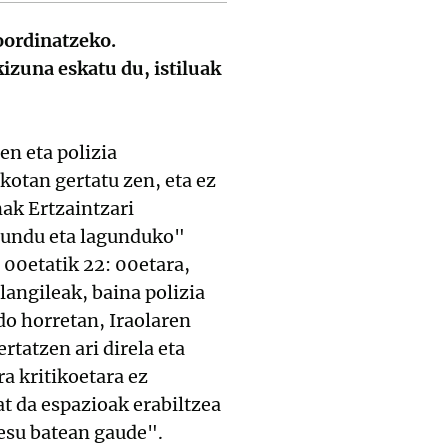
oordinatzeko.
izuna eskatu du, istiluak
en eta polizia
otan gertatu zen, eta ez
ak Ertzaintzari
agundu eta lagunduko"
 00etatik 22: 00etara,
angileak, baina polizia
do horretan, Iraolaren
tatzen ari direla eta
a kritikoetara ez
t da espazioak erabiltzea
zesu batean gaude".