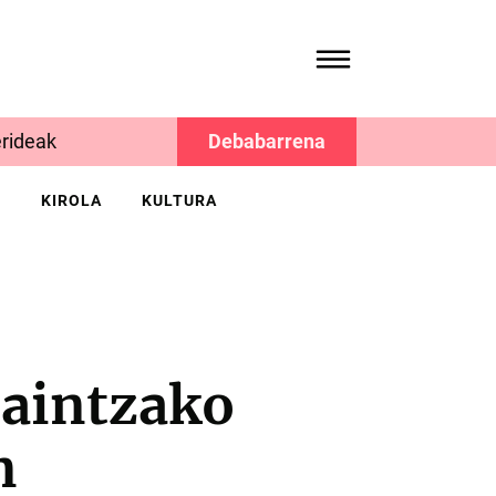
rideak
Debabarrena
K
KIROLA
KULTURA
zaintzako
n