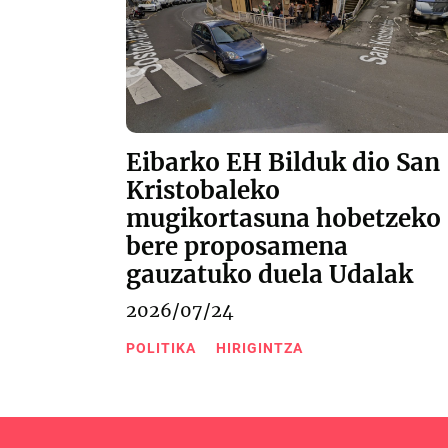
Eibarko EH Bilduk dio San
Kristobaleko
mugikortasuna hobetzeko
bere proposamena
gauzatuko duela Udalak
2026/07/24
POLITIKA
HIRIGINTZA