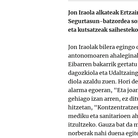
Jon Iraola alkateak Ertza
Segurtasun-batzordea sort
eta kutsatzeak saihesteko
Jon Iraolak bilera egingo
antonomoaren ahaleginak 
Eibarren bakarrik gertat
dagozkiola eta Udaltzain
diola azaldu zuen. Hori de
alarma egoeran, "Eta joan
gehiago izan arren, ez di
hitzetan, "Kontzentratzen
mediku eta sanitarioen ah
itzultzeko. Gauza bat da 
norberak nahi duena egite