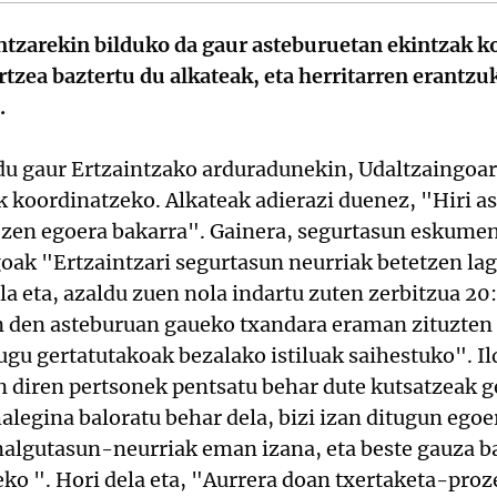
intzarekin bilduko da gaur asteburuetan ekintzak k
zea baztertu du alkateak, eta herritarren erantzuk
.
 du gaur Ertzaintzako arduradunekin, Udaltzaingoar
koordinatzeko. Alkateak adierazi duenez, "Hiri ask
u zen egoera bakarra". Gainera, segurtasun eskumen
goak "Ertzaintzari segurtasun neurriak betetzen l
la eta, azaldu zuen nola indartu zuten zerbitzua 20:
 den asteburuan gaueko txandara eraman zituzten l
tugu gertatutakoak bezalako istiluak saihestuko". Il
 diren pertsonek pentsatu behar dute kutsatzeak ger
alegina baloratu behar dela, bizi izan ditugun egoer
malgutasun-neurriak eman izana, eta beste gauza ba
ko ". Hori dela eta, "Aurrera doan txertaketa-pro