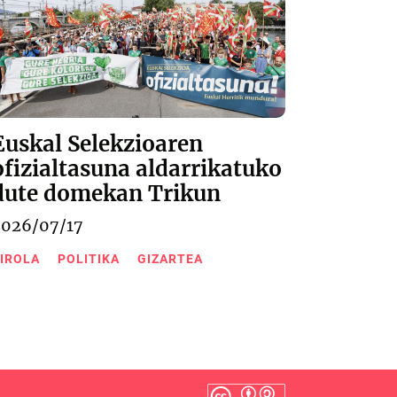
Euskal Selekzioaren
ofizialtasuna aldarrikatuko
dute domekan Trikun
2026/07/17
IROLA
POLITIKA
GIZARTEA