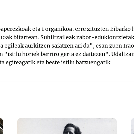
 paperezkoak eta 1 organikoa, erre zituzten Eibarko
 00ak bitartean. Suhiltzaileak zabor-edukiontzietak
a egileak aurkitzen saiatzen ari da", esan zuen Irao
 "istilu horiek berriro gerta ez daitezen". Udaltza
ta egiteagatik eta beste istilu batzuengatik.