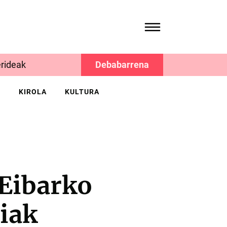
rideak
Debabarrena
K
KIROLA
KULTURA
 Eibarko
riak