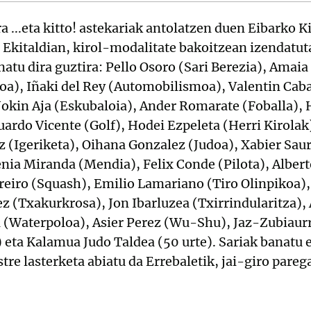
 ...eta kitto! astekariak antolatzen duen Eibarko Ki
. Ekitaldian, kirol-modalitate bakoitzean izendatut
natu dira guztira: Pello Osoro (Sari Berezia), Amaia
oa), Iñaki del Rey (Automobilismoa), Valentin Ca
Jokin Aja (Eskubaloia), Ander Romarate (Foballa), 
ardo Vicente (Golf), Hodei Ezpeleta (Herri Kirolak
z (Igeriketa), Oihana Gonzalez (Judoa), Xabier Saur
nia Miranda (Mendia), Felix Conde (Pilota), Alber
rreiro (Squash), Emilio Lamariano (Tiro Olinpikoa)
ez (Txakurkrosa), Jon Ibarluzea (Txirrindularitza),
 (Waterpoloa), Asier Perez (Wu-Shu), Jaz-Zubiaurr
 eta Kalamua Judo Taldea (50 urte). Sariak banatu e
tre lasterketa abiatu da Errebaletik, jai-giro pare