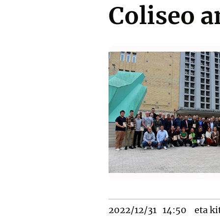
Coliseo 
2022/12/31
14:50
eta ki