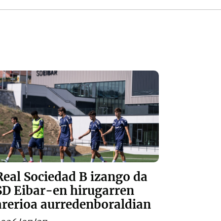
Real Sociedad B izango da
SD Eibar-en hirugarren
arerioa aurredenboraldian