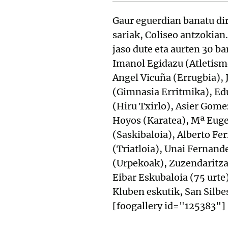
Gaur eguerdian banatu dira
sariak, Coliseo antzokian
jaso dute eta aurten 30 ba
Imanol Egidazu (Atletism
Angel Vicuña (Errugbia), 
(Gimnasia Erritmika), Edu
(Hiru Txirlo), Asier Gome
Hoyos (Karatea), Mª Euge
(Saskibaloia), Alberto Fe
(Triatloia), Unai Fernand
(Urpekoak), Zuzendaritza
Eibar Eskubaloia (75 urte)
Kluben eskutik, San Silbes
[foogallery id="125383"]