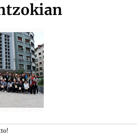
antzokian
tto!