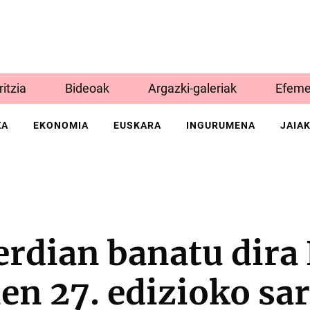
Iritzia
Bideoak
Argazki-galeriak
Efeme
ZA
EKONOMIA
EUSKARA
INGURUMENA
JAIA
rdian banatu dira
ien 27. edizioko sa