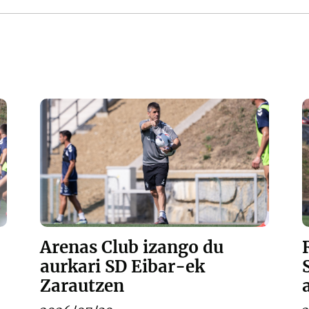
Arenas Club izango du
aurkari SD Eibar-ek
Zarautzen