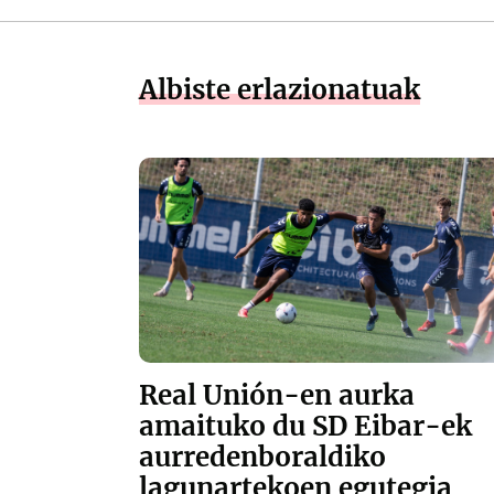
Albiste erlazionatuak
Real Unión-en aurka
amaituko du SD Eibar-ek
aurredenboraldiko
lagunartekoen egutegia