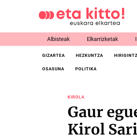
Albisteak
Elkarrizketak
GIZARTEA
HEZKUNTZA
HIRIGINT
OSASUNA
POLITIKA
KIROLA
Gaur egue
Kirol Sar