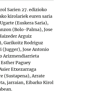
rol Sarien 27. edizioko
ako kirolariek euren saria
 Ugarte (Euskera Saria),
banzon (Bolo-Palma), Jose
Haizeder Arguiz
), Garikoitz Rodriguz
i (Jugger), Jose Antonio
to Arizmendiarrieta
, Esther Paguey
 Asier Etxezarraga
e (Sustapena), Arrate
ta, jarraian, Eibarko Kirol
gabean.