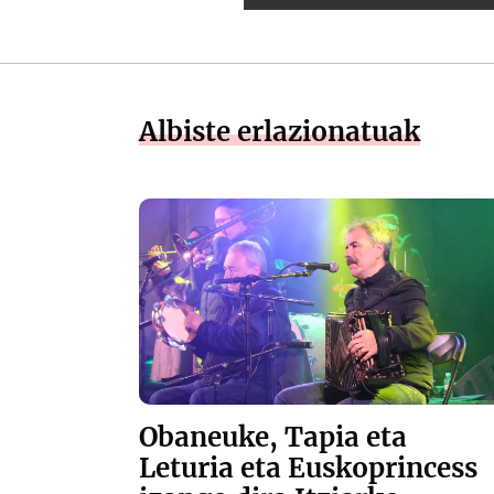
Albiste erlazionatuak
Obaneuke, Tapia eta
Leturia eta Euskoprincess