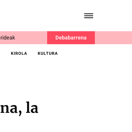
rideak
Debabarrena
K
KIROLA
KULTURA
na, la