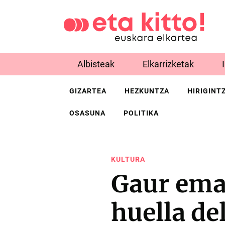
Albisteak
Elkarrizketak
GIZARTEA
HEZKUNTZA
HIRIGINT
OSASUNA
POLITIKA
KULTURA
Gaur ema
huella de