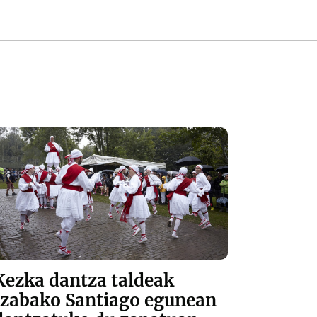
Kezka dantza taldeak
Izabako Santiago egunean