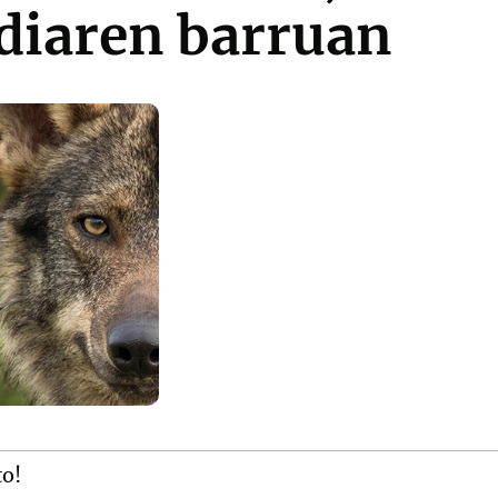
diaren barruan
to!