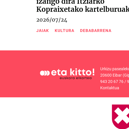
izango dira Itziarko
Kopraixetako kartelburua
2026/07/24
JAIAK
KULTURA
DEBABARRENA
Urkizu pasealek
20600 Eibar (Gi
943 20 67 76
/
9
Kontaktua