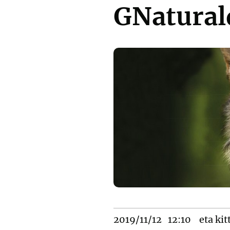
GNatural
2019/11/12
12:10
eta kit