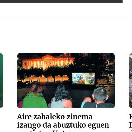
Aire zabaleko zinema
izango da abuztuko eguen