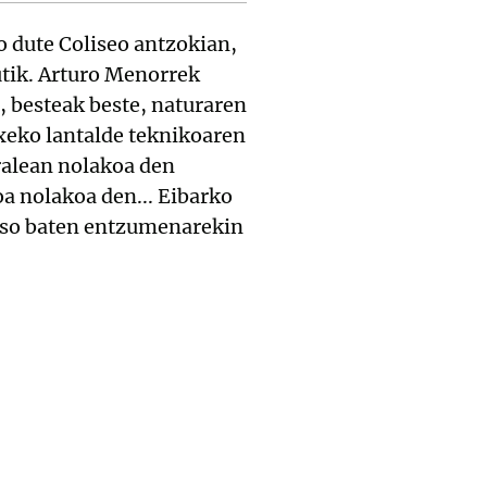
o dute Coliseo antzokian,
utik. Arturo Menorrek
 besteak beste, naturaren
txeko lantalde teknikoaren
ralean nolakoa den
a nolakoa den... Eibarko
 otso baten entzumenarekin