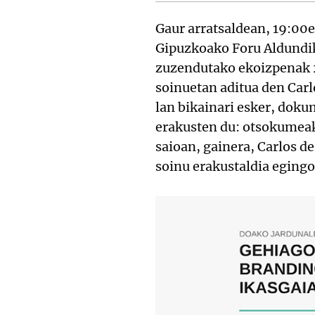
Gaur arratsaldean, 19:00e
Gipuzkoako Foru Aldund
zuzendutako ekoizpenak 2
soinuetan aditua den Carl
lan bikainari esker, dok
erakusten du: otsokumeak 
saioan, gainera, Carlos d
soinu erakustaldia egingo