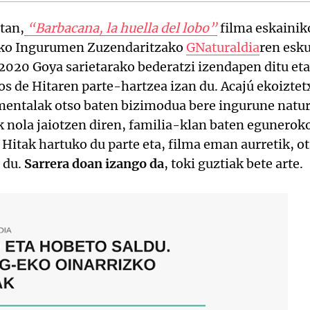
tan,
“Barbacana, la huella del lobo”
filma eskainik
iko Ingurumen Zuzendaritzako
GNaturaldia
ren esk
020 Goya sarietarako bederatzi izendapen ditu eta,
os de Hitaren parte-hartzea izan du. Acajú ekoizte
umentalak otso baten bizimodua bere ingurune natu
nola jaiotzen diren, familia-klan baten eguneroko
e Hitak hartuko du parte eta, filma eman aurretik,
 du.
Sarrera doan izango da
, toki guztiak bete arte.