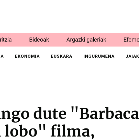
Iritzia
Bideoak
Argazki-galeriak
Efeme
ZA
EKONOMIA
EUSKARA
INGURUMENA
JAIA
ngo dute "Barbaca
l lobo" filma,