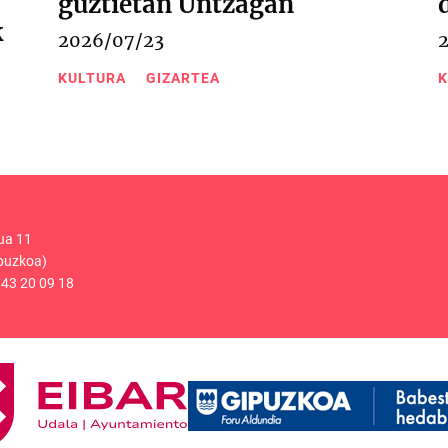
guztietan Untzagan
k
2026/07/23
KULTURA
GIZARTEA
K
ua 11
puzkoa)
43 20 09 18