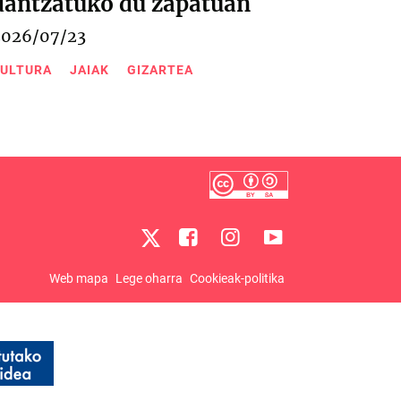
dantzatuko du zapatuan
2026/07/23
ULTURA
JAIAK
GIZARTEA
Web mapa
Lege oharra
Cookieak-politika