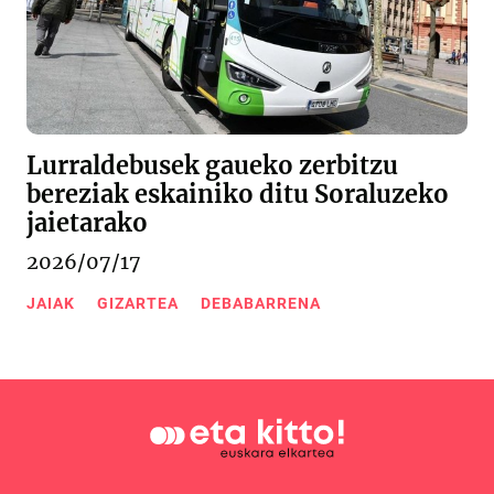
Lurraldebusek gaueko zerbitzu
bereziak eskainiko ditu Soraluzeko
jaietarako
2026/07/17
JAIAK
GIZARTEA
DEBABARRENA