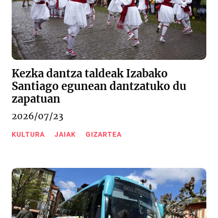
Kezka dantza taldeak Izabako
Santiago egunean dantzatuko du
zapatuan
2026/07/23
KULTURA
JAIAK
GIZARTEA