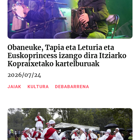
Obaneuke, Tapia eta Leturia eta
Euskoprincess izango dira Itziarko
Kopraixetako kartelburuak
2026/07/24
JAIAK
KULTURA
DEBABARRENA