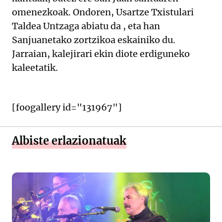
omenezkoak. Ondoren, Usartze Txistulari
Taldea Untzaga abiatu da , eta han
Sanjuanetako zortzikoa eskainiko du.
Jarraian, kalejirari ekin diote erdiguneko
kaleetatik.
[foogallery id="131967"]
Albiste erlazionatuak