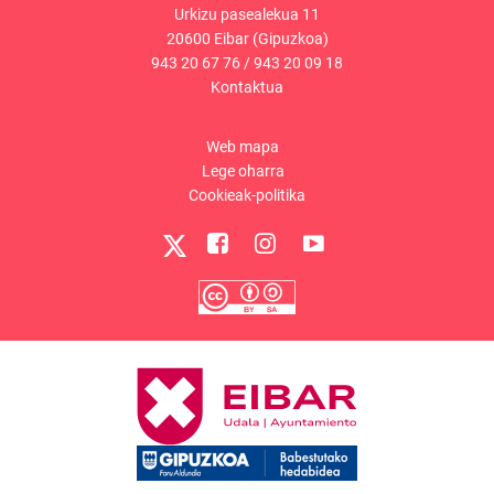
Urkizu pasealekua 11
20600 Eibar (Gipuzkoa)
943 20 67 76
/
943 20 09 18
Kontaktua
Web mapa
Lege oharra
Cookieak-politika