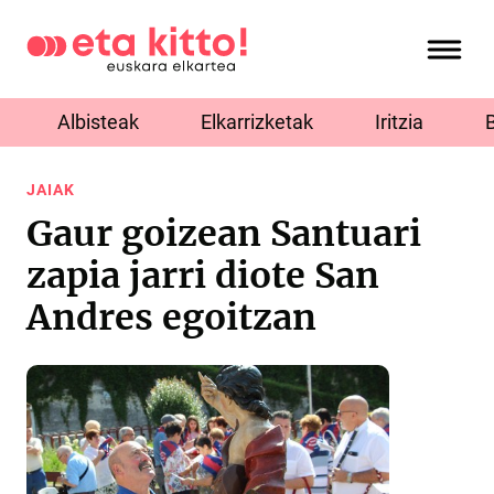
Albisteak
Elkarrizketak
Iritzia
JAIAK
Gaur goizean Santuari
zapia jarri diote San
Andres egoitzan