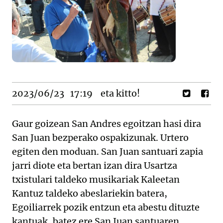
2023/06/23
17:19
eta kitto!
Gaur goizean San Andres egoitzan hasi dira
San Juan bezperako ospakizunak. Urtero
egiten den moduan. San Juan santuari zapia
jarri diote eta bertan izan dira Usartza
txistulari taldeko musikariak Kaleetan
Kantuz taldeko abeslariekin batera,
Egoiliarrek pozik entzun eta abestu dituzte
kantuak, batez ere San Juan santuaren