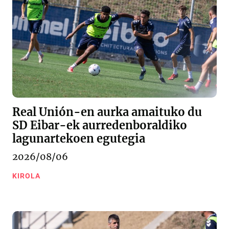
Real Unión-en aurka amaituko du
SD Eibar-ek aurredenboraldiko
lagunartekoen egutegia
2026/08/06
KIROLA