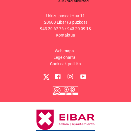
Urkizu pasealekua 11
20600 Eibar (Gipuzkoa)
943 20 67 76
/
943 20 09 18
Kontaktua
Web mapa
Lege oharra
Cookieak-politika