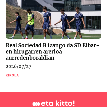
Real Sociedad B izango da SD Eibar-
en hirugarren arerioa
aurredenboraldian
2026/07/27
KIROLA