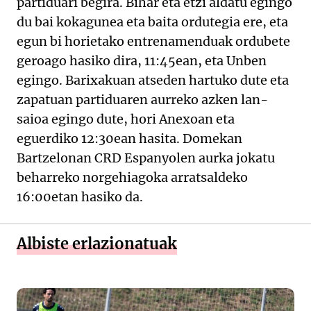
partiduari begira. Bihar eta etzi aldatu egingo
du bai kokagunea eta baita ordutegia ere, eta
egun bi horietako entrenamenduak ordubete
geroago hasiko dira, 11:45ean, eta Unben
egingo. Barixakuan atseden hartuko dute eta
zapatuan partiduaren aurreko azken lan-
saioa egingo dute, hori Anexoan eta
eguerdiko 12:30ean hasita. Domekan
Bartzelonan CRD Espanyolen aurka jokatu
beharreko norgehiagoka arratsaldeko
16:00etan hasiko da.
Albiste erlazionatuak