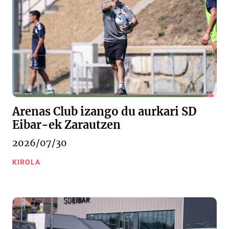
Arenas Club izango du aurkari SD
Eibar-ek Zarautzen
2026/07/30
KIROLA