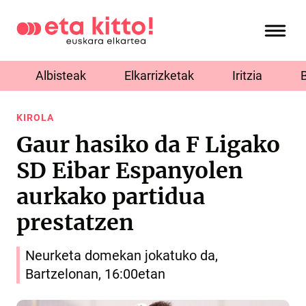
Albisteak
Elkarrizketak
Iritzia
KIROLA
Gaur hasiko da F Ligako
SD Eibar Espanyolen
aurkako partidua
prestatzen
Neurketa domekan jokatuko da,
Bartzelonan, 16:00etan