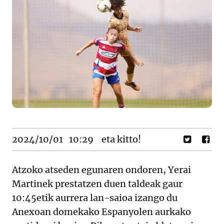
2024/10/01
10:29
eta kitto!
Atzoko atseden egunaren ondoren, Yerai
Martinek prestatzen duen taldeak gaur
10:45etik aurrera lan-saioa izango du
Anexoan domekako Espanyolen aurkako