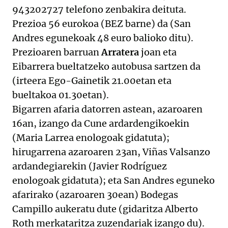
943202727 telefono zenbakira deituta.
Prezioa 56 eurokoa (BEZ barne) da (San
Andres egunekoak 48 euro balioko ditu).
Prezioaren barruan
Arratera
joan eta
Eibarrera bueltatzeko autobusa sartzen da
(irteera Ego-Gainetik 21.00etan eta
bueltakoa 01.30etan).
Bigarren afaria datorren astean, azaroaren
16an, izango da Cune ardardengikoekin
(Maria Larrea enologoak gidatuta);
hirugarrena azaroaren 23an, Viñas Valsanzo
ardandegiarekin (Javier Rodríguez
enologoak gidatuta); eta San Andres eguneko
afarirako (azaroaren 30ean) Bodegas
Campillo aukeratu dute (gidaritza Alberto
Roth merkataritza zuzendariak izango du).