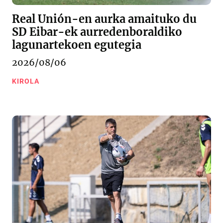
Real Unión-en aurka amaituko du
SD Eibar-ek aurredenboraldiko
lagunartekoen egutegia
2026/08/06
KIROLA