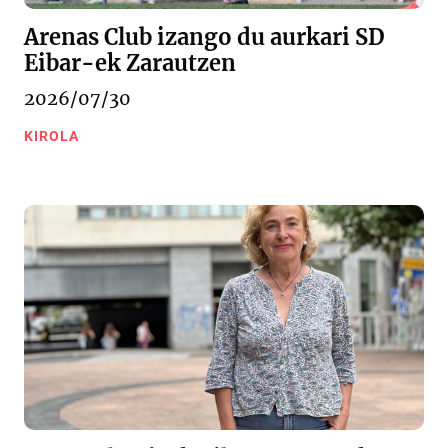
Arenas Club izango du aurkari SD
Eibar-ek Zarautzen
2026/07/30
KIROLA