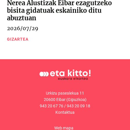
Nerea Alustizak Eibar ezagutzeko
bisita gidatuak eskainiko ditu
abuztuan
2026/07/29
GIZARTEA
Urkizu pasealekua 11
20600 Eibar (Gipuzkoa)
943 20 67 76
/
943 20 09 18
Kontaktua
Web mapa