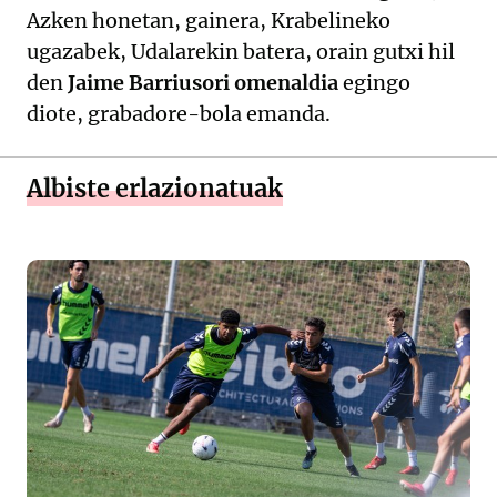
Azken honetan, gainera, Krabelineko
ugazabek, Udalarekin batera, orain gutxi hil
den
Jaime Barriusori omenaldia
egingo
diote, grabadore-bola emanda.
Albiste erlazionatuak