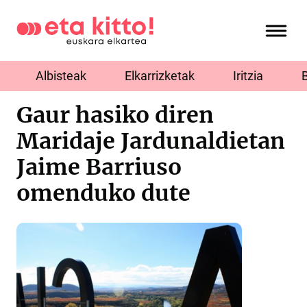
Albisteak
Elkarrizketak
Iritzia
Gaur hasiko diren
Maridaje Jardunaldietan
Jaime Barriuso
omenduko dute