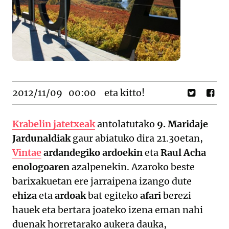
2012/11/09
00:00
eta kitto!
Krabelin jatetxeak
antolatutako
9. Maridaje
Jardunaldiak
gaur abiatuko dira 21.30etan,
Vintae
ardandegiko ardoekin
eta
Raul Acha
enologoaren
azalpenekin. Azaroko beste
barixakuetan ere jarraipena izango dute
ehiza
eta
ardoak
bat egiteko
afari
berezi
hauek eta bertara joateko izena eman nahi
duenak horretarako aukera dauka,