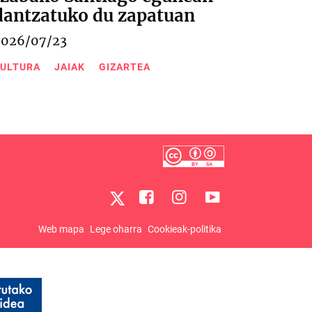
dantzatuko du zapatuan
2026/07/23
ULTURA
JAIAK
GIZARTEA
Web mapa
Lege oharra
Cookieak-politika