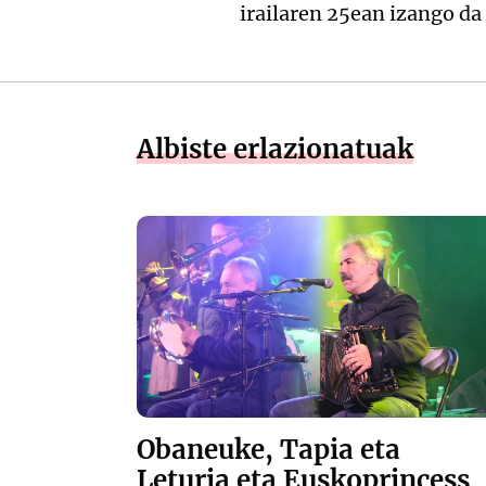
irailaren 25ean izango da
Albiste erlazionatuak
Obaneuke, Tapia eta
Leturia eta Euskoprincess