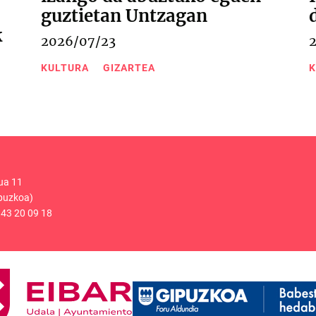
guztietan Untzagan
k
2026/07/23
KULTURA
GIZARTEA
K
ua 11
puzkoa)
43 20 09 18