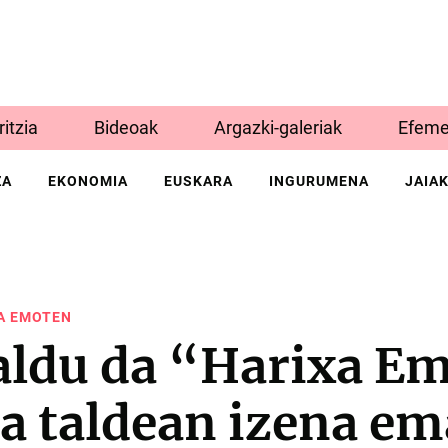
Iritzia
Bideoak
Argazki-galeriak
Efeme
ZA
EKONOMIA
EUSKARA
INGURUMENA
JAIA
A EMOTEN
aldu da “Harixa E
a taldean izena e