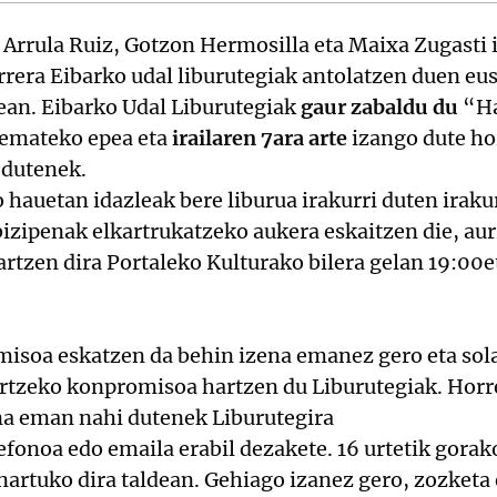
 Arrula Ruiz, Gotzon Hermosilla eta Maixa Zugasti 
aurrera Eibarko udal liburutegiak antolatzen duen e
an. Eibarko Udal Liburutegiak
gaur
zabaldu
du
“Ha
 emateko epea eta
irailaren 7ara arte
izango dute ho
 dutenek.
o hauetan idazleak bere liburua irakurri duten irak
 bizipenak elkartrukatzeko aukera eskaitzen die, au
kartzen dira Portaleko Kulturako bilera gelan 19:00e
misoa eskatzen da behin izena emanez gero eta sol
ortzeko konpromisoa hartzen du Liburutegiak. Horre
na eman nahi dutenek Liburutegira
lefonoa edo emaila erabil dezakete. 16 urtetik gorak
nartuko dira taldean. Gehiago izanez gero, zozketa