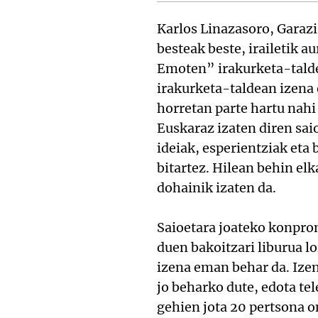
Karlos Linazasoro, Garazi
besteak beste, irailetik 
Emoten” irakurketa-talde
irakurketa-taldean izena
horretan parte hartu nahi
Euskaraz izaten diren sai
ideiak, esperientziak eta
bitartez. Hilean behin el
dohainik izaten da.
Saioetara joateko konpro
duen bakoitzari liburua l
izena eman behar da. Ize
jo beharko dute, edota te
gehien jota 20 pertsona o