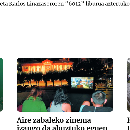
 eta Karlos Linazasororen “6012” liburua aztertuko
Aire zabaleko zinema
izango da abuztuko eguen