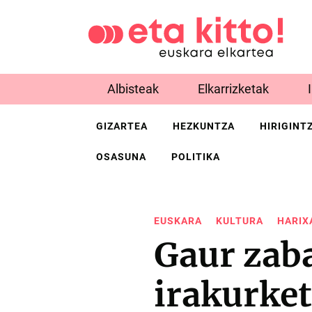
Albisteak
Elkarrizketak
GIZARTEA
HEZKUNTZA
HIRIGINT
OSASUNA
POLITIKA
EUSKARA
KULTURA
HARIX
Gaur zab
irakurket