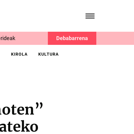
rideak
Debabarrena
K
KIROLA
KULTURA
moten”
mateko