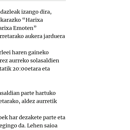
idazleak izango dira,
uskarazko “Harixa
rixa Emoten”
rretarako aukera jarduera
urleei haren gaineko
rrez aurreko solasaldien
tatik 20:00etara eta
asaldian parte hartuko
tarako, aldez aurretik
oek har dezakete parte eta
 egingo da. Lehen saioa