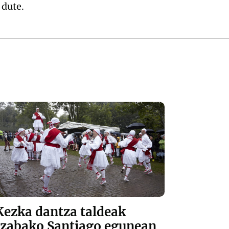
 dute.
Kezka dantza taldeak
Izabako Santiago egunean