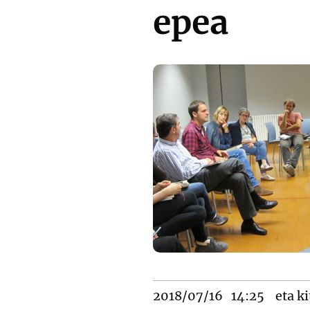
epea
2018/07/16
14:25
eta ki