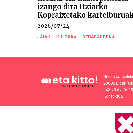
izango dira Itziarko
Kopraixetako kartelburua
2026/07/24
JAIAK
KULTURA
DEBABARRENA
Urkizu pasealek
20600 Eibar (Gi
943 20 67 76
/
9
Kontaktua