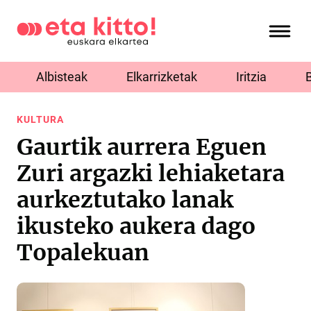
Albisteak
Elkarrizketak
Iritzia
KULTURA
Gaurtik aurrera Eguen
Zuri argazki lehiaketara
aurkeztutako lanak
ikusteko aukera dago
Topalekuan