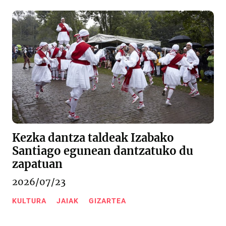
Kezka dantza taldeak Izabako
Santiago egunean dantzatuko du
zapatuan
2026/07/23
KULTURA
JAIAK
GIZARTEA