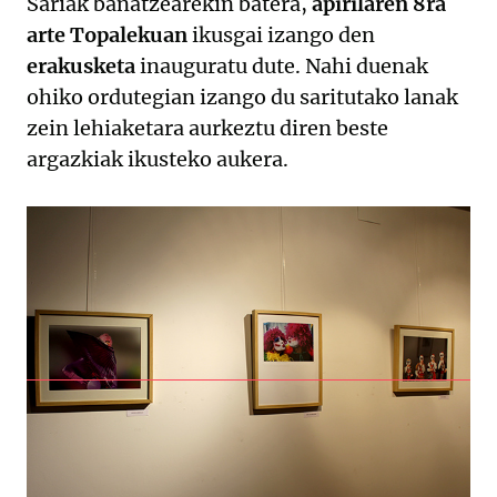
Sariak banatzearekin batera,
apirilaren 8ra
arte Topalekuan
ikusgai izango den
erakusketa
inauguratu dute. Nahi duenak
ohiko ordutegian izango du saritutako lanak
zein lehiaketara aurkeztu diren beste
argazkiak ikusteko aukera.