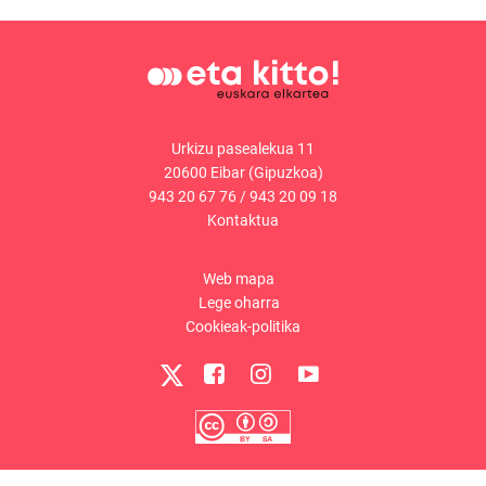
Urkizu pasealekua 11
20600 Eibar (Gipuzkoa)
943 20 67 76
/
943 20 09 18
Kontaktua
Web mapa
Lege oharra
Cookieak-politika