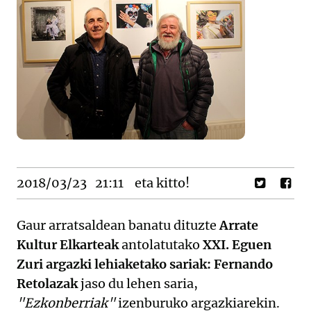
2018/03/23
21:11
eta kitto!
Gaur arratsaldean banatu dituzte
Arrate
Kultur Elkarteak
antolatutako
XXI. Eguen
Zuri argazki lehiaketako sariak: Fernando
Retolazak
jaso du lehen saria,
"Ezkonberriak"
izenburuko argazkiarekin.