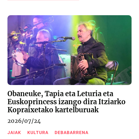
Obaneuke, Tapia eta Leturia eta
Euskoprincess izango dira Itziarko
Kopraixetako kartelburuak
2026/07/24
JAIAK
KULTURA
DEBABARRENA