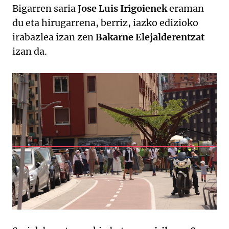
Bigarren saria
Jose Luis Irigoienek
eraman
du eta hirugarrena, berriz, iazko edizioko
irabazlea izan zen
Bakarne Elejalderentzat
izan da.