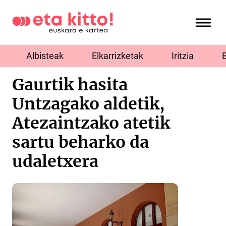
Albisteak
Elkarrizketak
Iritzia
Gaurtik hasita
Untzagako aldetik,
Atezaintzako atetik
sartu beharko da
udaletxera