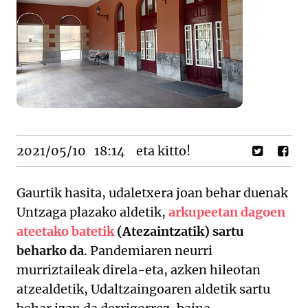
2021/05/10
18:14
eta kitto!
Gaurtik hasita, udaletxera joan behar duenak
Untzaga plazako aldetik,
arkupeetan dagoen
ateetako batetik
(Atezaintzatik) sartu
beharko da
. Pandemiaren neurri
murriztaileak direla-eta, azken hileotan
atzealdetik, Udaltzaingoaren aldetik sartu