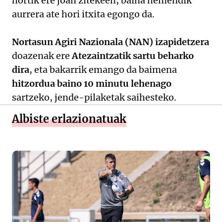
hortik ere joan zitekeen, baina hemendik
aurrera ate hori itxita egongo da.
Nortasun Agiri Nazionala (NAN) izapidetzera
doazenak ere
Atezaintzatik sartu beharko
dira
, eta bakarrik emango da baimena
hitzordua baino 10 minutu lehenago
sartzeko, jende-pilaketak saihesteko.
Albiste erlazionatuak