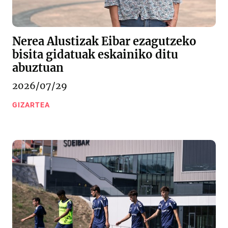
Nerea Alustizak Eibar ezagutzeko
bisita gidatuak eskainiko ditu
abuztuan
2026/07/29
GIZARTEA