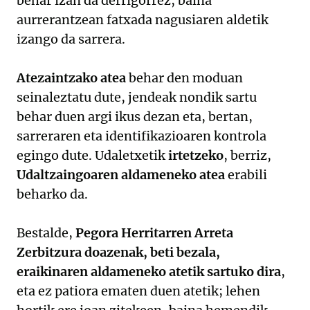
behar izan da derrigorrez, baina
aurrerantzean fatxada nagusiaren aldetik
izango da sarrera.
Atezaintzako atea
behar den moduan
seinaleztatu dute, jendeak nondik sartu
behar duen argi ikus dezan eta, bertan,
sarreraren eta identifikazioaren kontrola
egingo dute. Udaletxetik
irtetzeko
, berriz,
Udaltzaingoaren aldameneko atea
erabili
beharko da.
Bestalde,
Pegora Herritarren Arreta
Zerbitzura doazenak, beti bezala,
eraikinaren aldameneko atetik sartuko dira
,
eta ez patiora ematen duen atetik; lehen