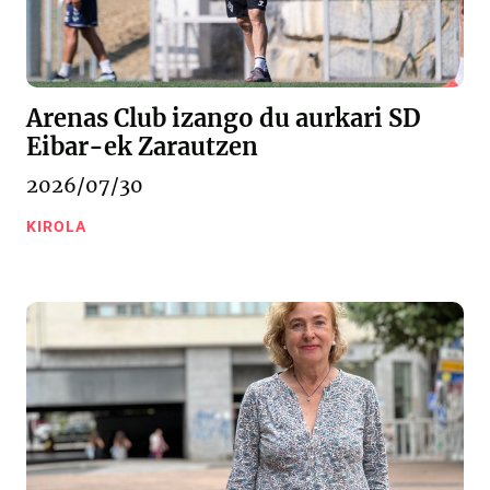
Arenas Club izango du aurkari SD
Eibar-ek Zarautzen
2026/07/30
KIROLA