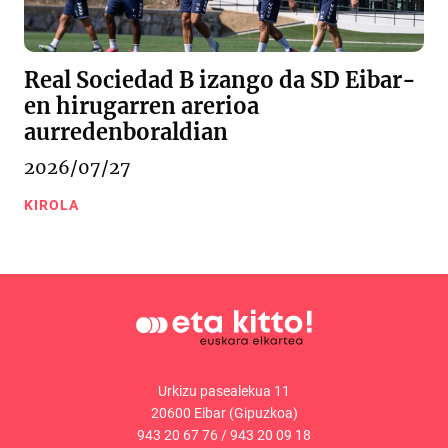
Real Sociedad B izango da SD Eibar-
en hirugarren arerioa
aurredenboraldian
2026/07/27
KIROLA
Urkizu pasealekua 11
20600 Eibar (Gipuzkoa)
943 20 67 76
/
943 20 09 18