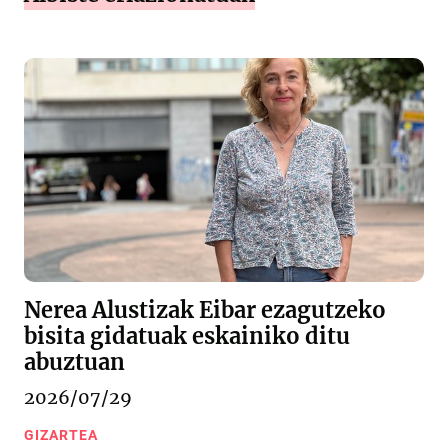
Nerea Alustizak Eibar ezagutzeko
bisita gidatuak eskainiko ditu
abuztuan
2026/07/29
GIZARTEA