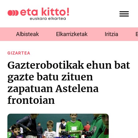
Albisteak
Elkarrizketak
Iritzia
GIZARTEA
Gazterobotikak ehun bat
gazte batu zituen
zapatuan Astelena
frontoian