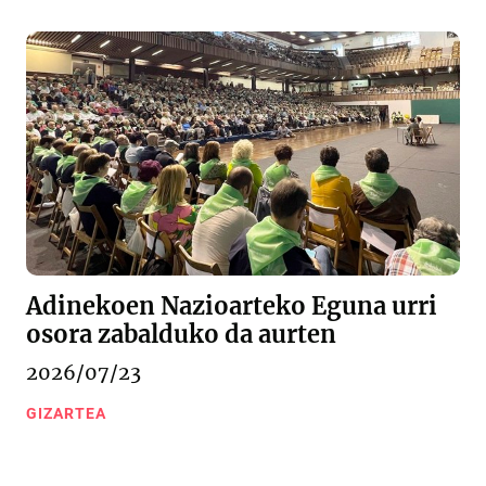
Adinekoen Nazioarteko Eguna urri
osora zabalduko da aurten
2026/07/23
GIZARTEA