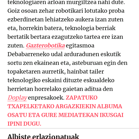
teknologiaren arloan murgiltzea nahi dute.
Goiz osoan zehar robotikari lotutako proba
ezberdinetan lehiatzeko aukera izan zuten
eta, horrekin batera, teknologia berriak
bertatik bertara ezagutzeko tartea ere izan
zuten.
Gazterobotika
egitasmoa
Debabarreneko udal arduradunen eskutik
sortu zen ekainean eta, asteburuan egin den
topaketaren aurretik, hainbat tailer
teknologiko eskaini dituzte eskualdeko
herrietan horrelako gaietan aditua den
Doplay
enpresakoek.
ZAPATUKO
TXAPELKETAKO ARGAZKIEKIN ALBUMA
OSATU ETA GURE MEDIATEKAN IKUSGAI
IPINI DUGU.
Albiste erlazionatuak