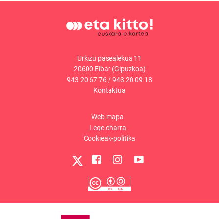
Urkizu pasealekua 11
20600 Eibar (Gipuzkoa)
943 20 67 76
/
943 20 09 18
Kontaktua
Web mapa
Lege oharra
Cookieak-politika