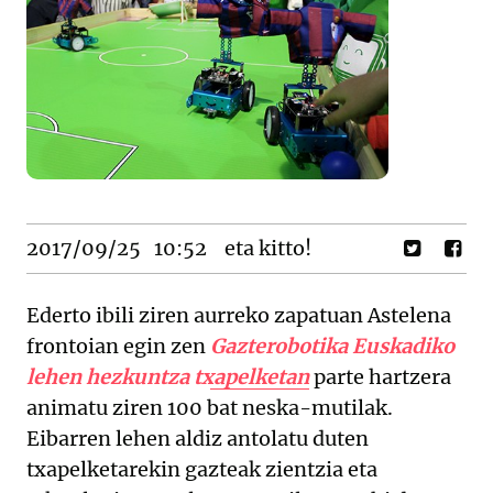
2017/09/25
10:52
eta kitto!
Ederto ibili ziren aurreko zapatuan Astelena
frontoian egin zen
Gazterobotika Euskadiko
lehen hezkuntza txapelketan
parte hartzera
animatu ziren 100 bat neska-mutilak.
Eibarren lehen aldiz antolatu duten
txapelketarekin gazteak zientzia eta