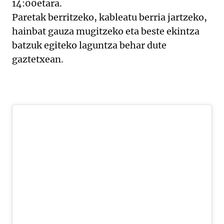
14:00etara.
Paretak berritzeko, kableatu berria jartzeko,
hainbat gauza mugitzeko eta beste ekintza
batzuk egiteko laguntza behar dute
gaztetxean.