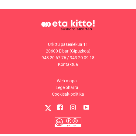
Urkizu pasealekua 11
20600 Eibar (Gipuzkoa)
943 20 67 76
/
943 20 09 18
Kontaktua
Web mapa
Lege oharra
Cookieak-politika