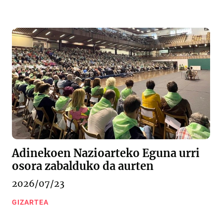
Adinekoen Nazioarteko Eguna urri
osora zabalduko da aurten
2026/07/23
GIZARTEA