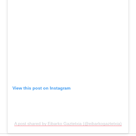
View this post on Instagram
A post shared by Eibarko Gaztetxia (@eibarkogaztetxia)