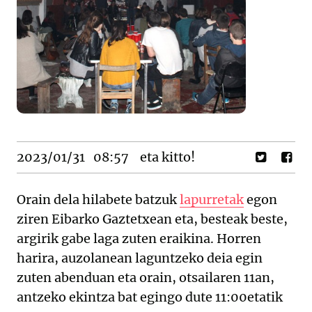
2023/01/31
08:57
eta kitto!
Orain dela hilabete batzuk
lapurretak
egon
ziren Eibarko Gaztetxean eta, besteak beste,
argirik gabe laga zuten eraikina. Horren
harira, auzolanean laguntzeko deia egin
zuten abenduan eta orain, otsailaren 11an,
antzeko ekintza bat egingo dute 11:00etatik