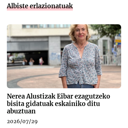
Albiste erlazionatuak
Nerea Alustizak Eibar ezagutzeko
bisita gidatuak eskainiko ditu
abuztuan
2026/07/29