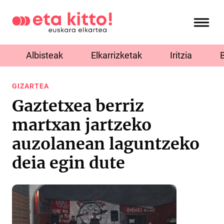
Albisteak
Elkarrizketak
Iritzia
GIZARTEA
Gaztetxea berriz
martxan jartzeko
auzolanean laguntzeko
deia egin dute