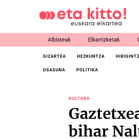
Albisteak
Elkarrizketak
GIZARTEA
HEZKUNTZA
HIRIGINT
OSASUNA
POLITIKA
KULTURA
Gaztetxe
bihar Nal