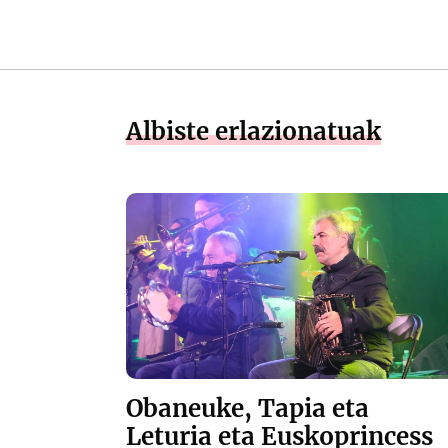
Albiste erlazionatuak
Obaneuke, Tapia eta
Leturia eta Euskoprincess