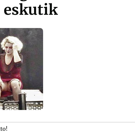
 eskutik
tto!