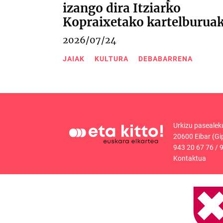
izango dira Itziarko
Kopraixetako kartelburua
2026/07/24
JAIAK
KULTURA
DEBABARRENA
Urkizu pasealek
20600 Eibar (Gi
943 20 67 76
/
9
Kontaktua