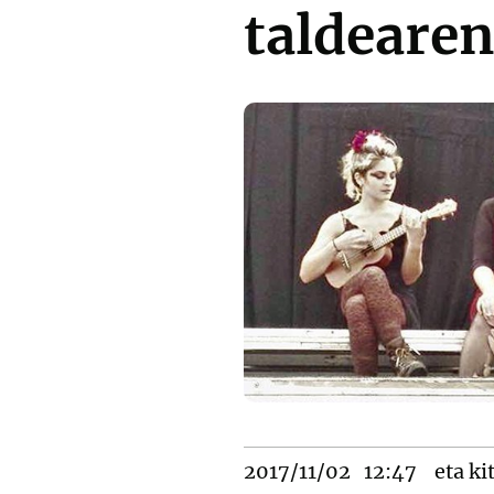
taldearen
2017/11/02
12:47
eta ki