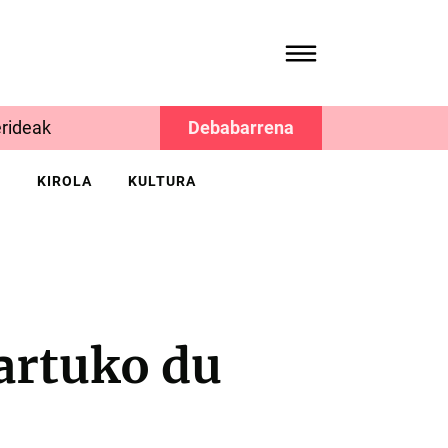
rideak
Debabarrena
K
KIROLA
KULTURA
artuko du