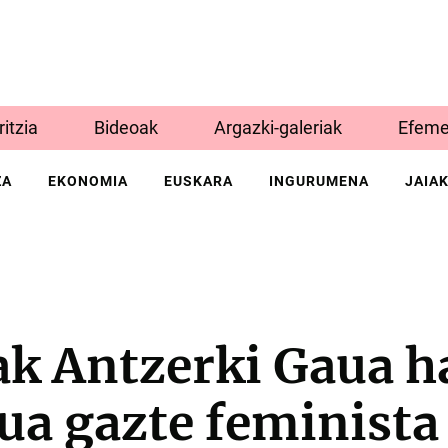
Iritzia
Bideoak
Argazki-galeriak
Efeme
ZA
EKONOMIA
EUSKARA
INGURUMENA
JAIA
ak Antzerki Gaua h
ua gazte feminista