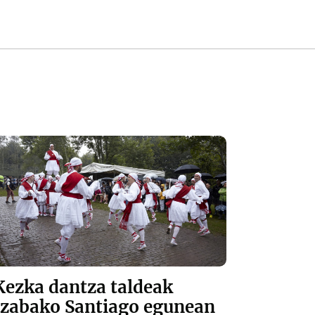
Kezka dantza taldeak
Izabako Santiago egunean