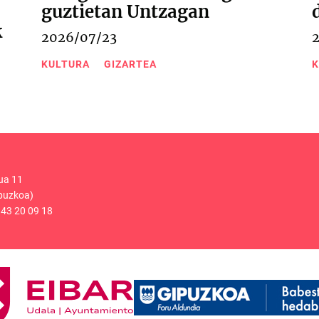
guztietan Untzagan
k
2026/07/23
KULTURA
GIZARTEA
K
ua 11
puzkoa)
43 20 09 18