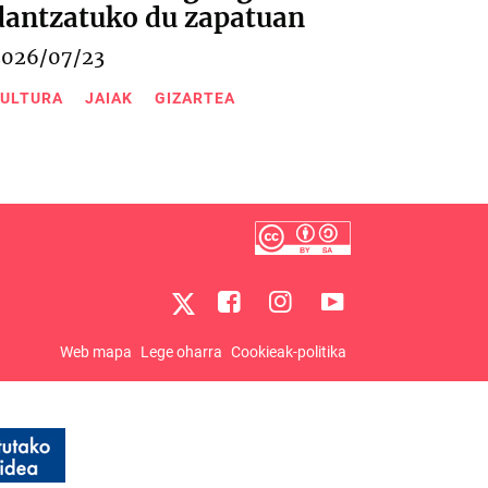
dantzatuko du zapatuan
2026/07/23
ULTURA
JAIAK
GIZARTEA
Web mapa
Lege oharra
Cookieak-politika