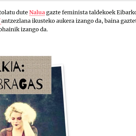
olatu dute
Nalua
gazte feminista taldekoek Eibark
antzezlana ikusteko aukera izango da, baina gazte
ohainik izango da.