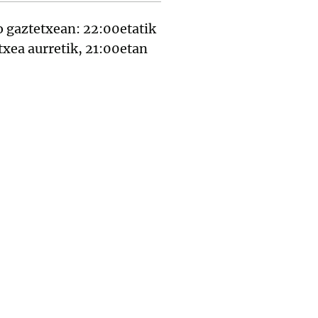
o gaztetxean: 22:00etatik
txea aurretik, 21:00etan