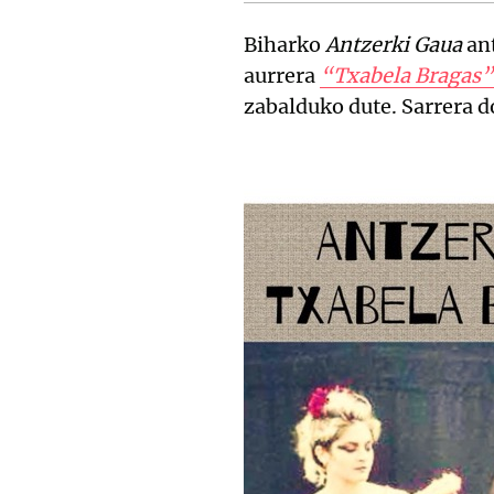
Biharko
Antzerki Gaua
ant
aurrera
“Txabela Bragas”
zabalduko dute. Sarrera d