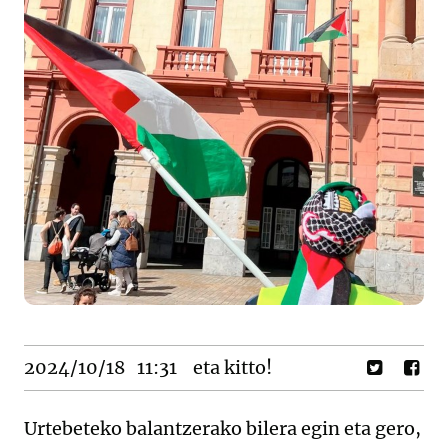
2024/10/18
11:31
eta kitto!
Urtebeteko balantzerako bilera egin eta gero,