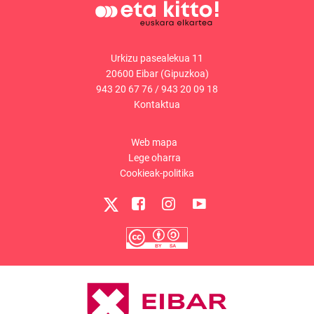
Urkizu pasealekua 11
20600 Eibar (Gipuzkoa)
943 20 67 76
/
943 20 09 18
Kontaktua
Web mapa
Lege oharra
Cookieak-politika