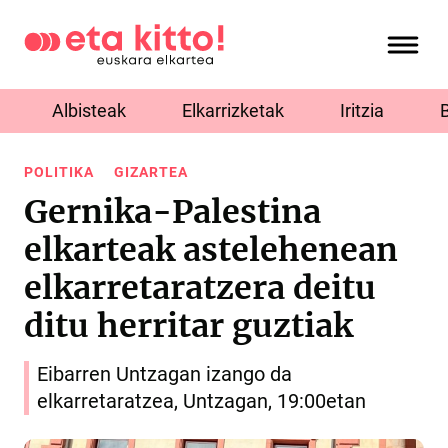
Albisteak
Elkarrizketak
Iritzia
POLITIKA
GIZARTEA
Gernika-Palestina
elkarteak astelehenean
elkarretaratzera deitu
ditu herritar guztiak
Eibarren Untzagan izango da
elkarretaratzea, Untzagan, 19:00etan