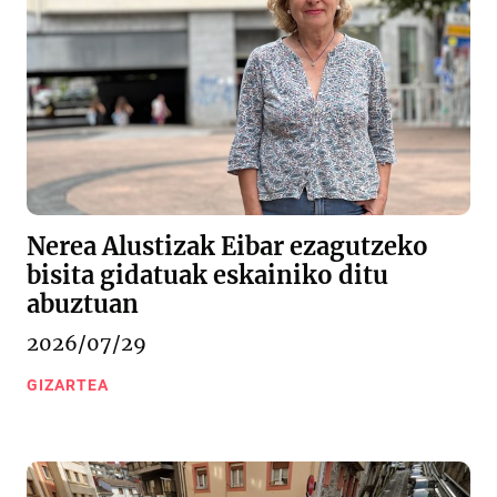
Nerea Alustizak Eibar ezagutzeko
bisita gidatuak eskainiko ditu
abuztuan
2026/07/29
GIZARTEA