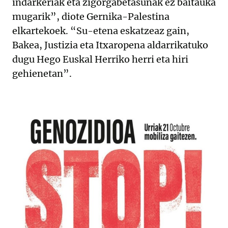
indarkeriak eta zigorgabetasunak ez baitauka
mugarik”, diote Gernika-Palestina
elkartekoek. “Su-etena eskatzeaz gain,
Bakea, Justizia eta Itxaropena aldarrikatuko
dugu Hego Euskal Herriko herri eta hiri
gehienetan”.