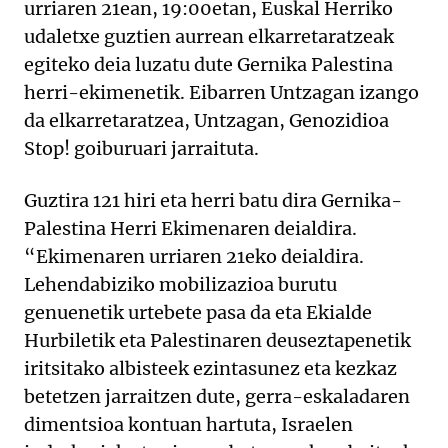
urriaren 21ean, 19:00etan, Euskal Herriko
udaletxe guztien aurrean elkarretaratzeak
egiteko deia luzatu dute Gernika Palestina
herri-ekimenetik. Eibarren Untzagan izango
da elkarretaratzea, Untzagan, Genozidioa
Stop! goiburuari jarraituta.
Guztira 121 hiri eta herri batu dira Gernika-
Palestina Herri Ekimenaren deialdira.
“Ekimenaren urriaren 21eko deialdira.
Lehendabiziko mobilizazioa burutu
genuenetik urtebete pasa da eta Ekialde
Hurbiletik eta Palestinaren deuseztapenetik
iritsitako albisteek ezintasunez eta kezkaz
betetzen jarraitzen dute, gerra-eskaladaren
dimentsioa kontuan hartuta, Israelen