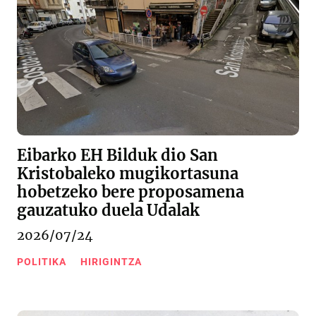
Eibarko EH Bilduk dio San
Kristobaleko mugikortasuna
hobetzeko bere proposamena
gauzatuko duela Udalak
2026/07/24
POLITIKA
HIRIGINTZA