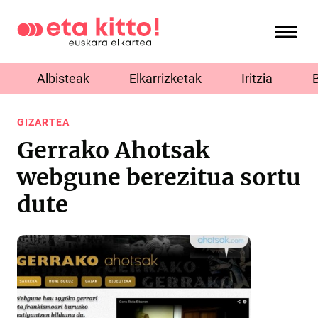
Albisteak
Elkarrizketak
Iritzia
GIZARTEA
Gerrako Ahotsak
webgune berezitua sortu
dute