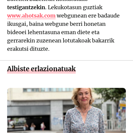
testigantzekin
. Lekukotasun guztiak
www.ahotsak.com
webgunean ere badaude
ikusgai, baina webgune berri honetan
bideoei lehentasuna eman diete eta
gerrarekin zuzenean lotutakoak bakarrik
erakutsi dituzte.
Albiste erlazionatuak