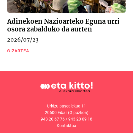
Adinekoen Nazioarteko Eguna urri
osora zabalduko da aurten
2026/07/23
GIZARTEA
Urkizu pasealekua 11
20600 Eibar (Gipuzkoa)
943 20 67 76
/
943 20 09 18
Kontaktua