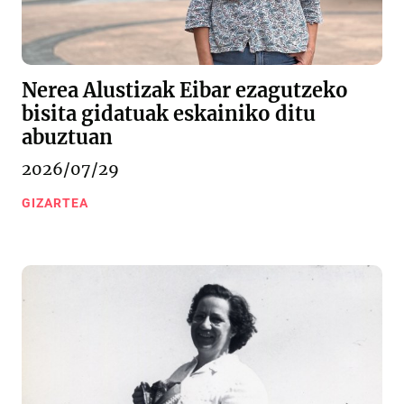
Nerea Alustizak Eibar ezagutzeko
bisita gidatuak eskainiko ditu
abuztuan
2026/07/29
GIZARTEA