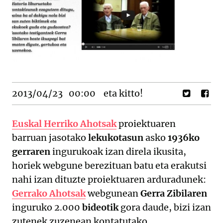
2013/04/23
00:00
eta kitto!
Euskal Herriko Ahotsak
proiektuaren
barruan jasotako
lekukotasun
asko
1936ko
gerraren
ingurukoak izan direla ikusita,
horiek webgune berezituan batu eta erakutsi
nahi izan dituzte proiektuaren arduradunek:
Gerrako Ahotsak
webgunean
Gerra Zibilaren
inguruko 2.000
bideotik
gora daude, bizi izan
zutenek zuzenean kontatutako