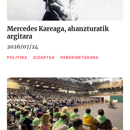
Mercedes Kareaga, ahanzturatik
argitara
2026/07/24
POLITIKA
GIZARTEA
PAREKIDETASUNA