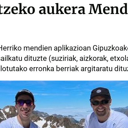
tzeko aukera Mend
Herriko mendien aplikazioan Gipuzkoak
ailkatu dituzte (suziriak, aizkorak, etxol
 lotutako erronka berriak argitaratu ditu