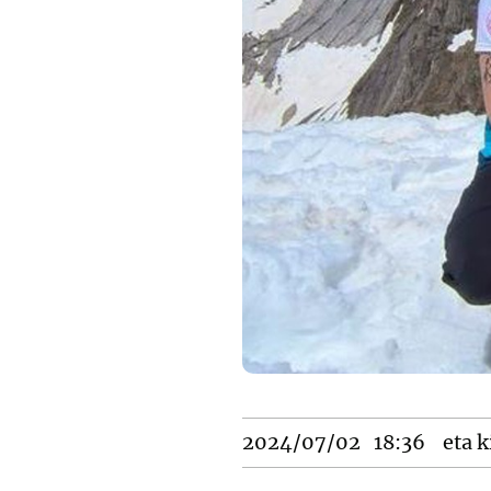
2024/07/02
18:36
eta k