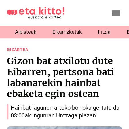
Albisteak
Elkarrizketak
Iritzia
GIZARTEA
Gizon bat atxilotu dute
Eibarren, pertsona bati
labanarekin hainbat
ebaketa egin ostean
Hainbat lagunen arteko borroka gertatu da
03:00ak inguruan Untzaga plazan