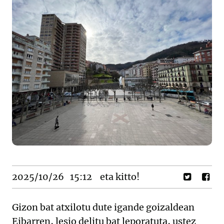
2025/10/26
15:12
eta kitto!
Gizon bat atxilotu dute igande goizaldean
Eibarren, lesio delitu bat leporatuta, ustez