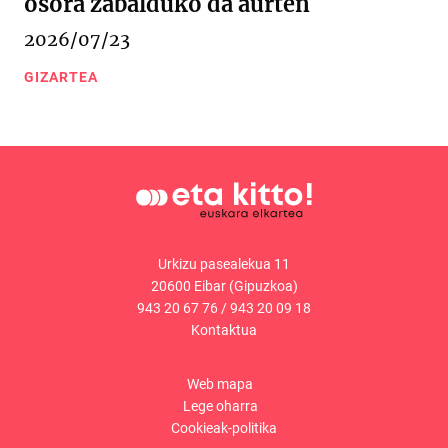
osora zabalduko da aurten
2026/07/23
GIZARTEA
Urkizu pasealekua 11
20600 Eibar (Gipuzkoa)
943 20 67 76
/
943 20 09 18
Kontaktua
Web mapa
Lege oharra
Cookieak-politika