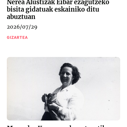
Nerea Alustizak Eibar ezagutzeko
bisita gidatuak eskainiko ditu
abuztuan
2026/07/29
GIZARTEA