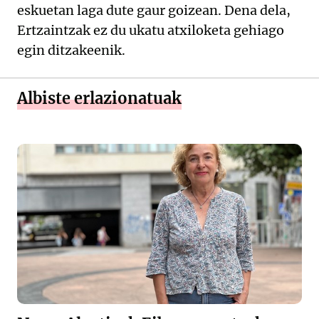
eskuetan laga dute gaur goizean. Dena dela,
Ertzaintzak ez du ukatu atxiloketa gehiago
egin ditzakeenik.
Albiste erlazionatuak