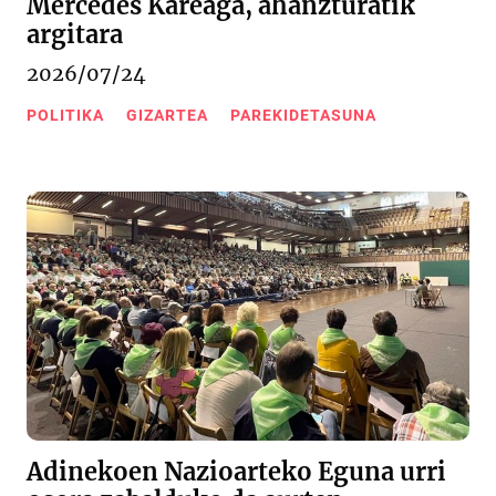
Mercedes Kareaga, ahanzturatik
argitara
2026/07/24
POLITIKA
GIZARTEA
PAREKIDETASUNA
Adinekoen Nazioarteko Eguna urri