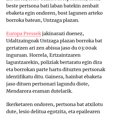
beste pertsona bati laban batekin zenbait
ebaketa egin ondoren, bost lagunen arteko
borroka batean, Untzaga plazan.
Europa Pressek
jakinarazi duenez,
Udaltzaingoak Untzaga plazan borroka bat
gertatzen ari zen abisua jaso du 03:00ak
inguruan. Horrela, Ertzaintzaren
laguntzarekin, poliziak bertaratu egin dira
eta borrokan parte hartu dituzten pertsonak
identifikatu ditu. Gainera, hainbat ebaketa
jaso dituen pertsonari lagundu diote,
Mendarora eraman dutelarik.
Ikerketaren ondoren, pertsona bat atxilotu
dute, lesio delitua egotzita, eta epailearen