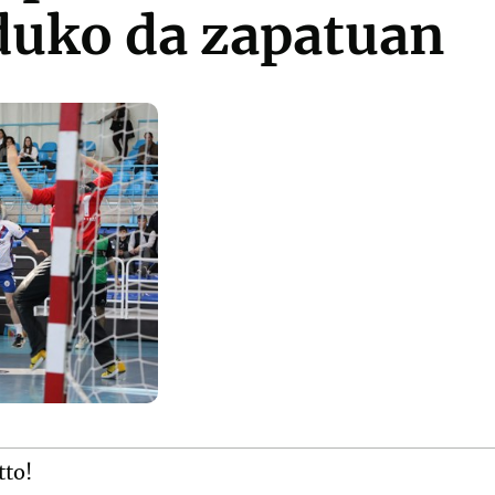
duko da zapatuan
tto!