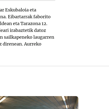
ar Eskubaloia eta
na. Eibartarrak faborito
aldean eta Tarazona 12.
eari irabaztetik datoz
n sailkapeneko laugarren
ez direnean. Aurreko