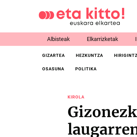
Albisteak
Elkarrizketak
GIZARTEA
HEZKUNTZA
HIRIGINT
OSASUNA
POLITIKA
KIROLA
Gizonezk
laugarren