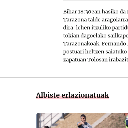
Bihar 18:30ean hasiko da 
Tarazona talde aragoiarra
dira: lehen itzuliko parti
tokian dagoelako sailkape
Tarazonakoak. Fernando F
postuari heltzen saiatuko 
zapatuan Tolosan irabazit
Albiste erlazionatuak