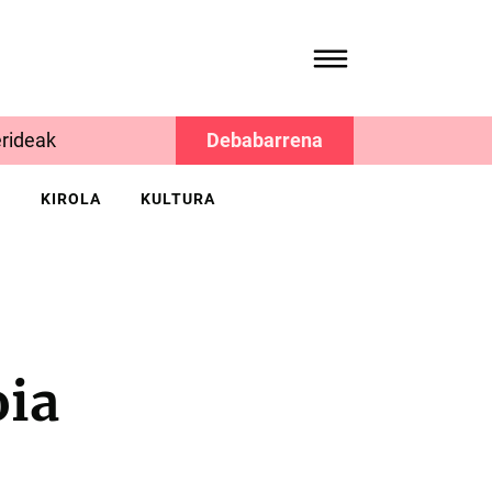
rideak
Debabarrena
K
KIROLA
KULTURA
oia