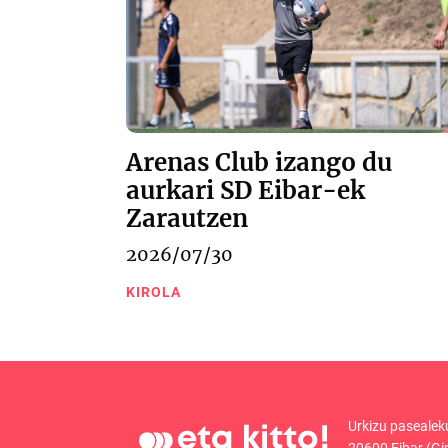
Arenas Club izango du
aurkari SD Eibar-ek
Zarautzen
2026/07/30
KIROLA
Urkizu pasealek
20600 Eibar (Gi