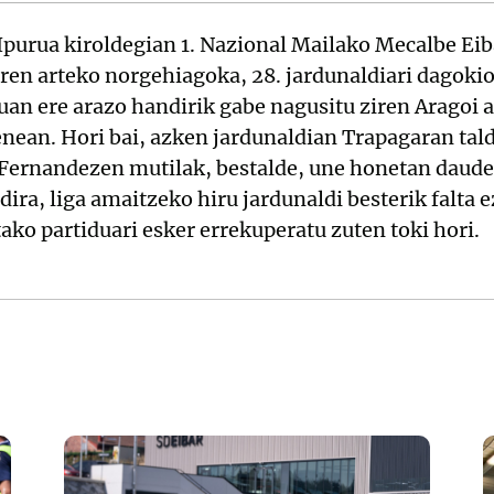
Ipurua kiroldegian 1. Nazional Mailako Mecalbe Eib
ren arteko norgehiagoka, 28. jardunaldiari dagokio
duan ere arazo handirik gabe nagusitu ziren Aragoi 
nean. Hori bai, azken jardunaldian Trapagaran tald
ernandezen mutilak, bestalde, une honetan daude
dira, liga amaitzeko hiru jardunaldi besterik falta 
ako partiduari esker errekuperatu zuten toki hori.