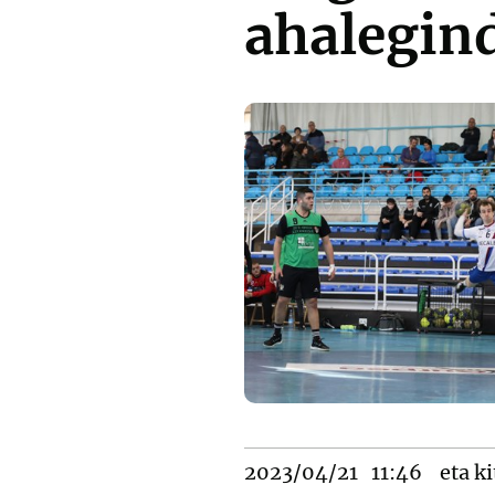
ahalegin
2023/04/21
11:46
eta ki