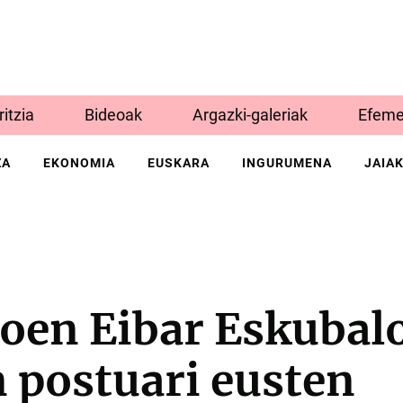
Iritzia
Bideoak
Argazki-galeriak
Efeme
ZA
EKONOMIA
EUSKARA
INGURUMENA
JAIA
oen Eibar Eskubal
 postuari eusten