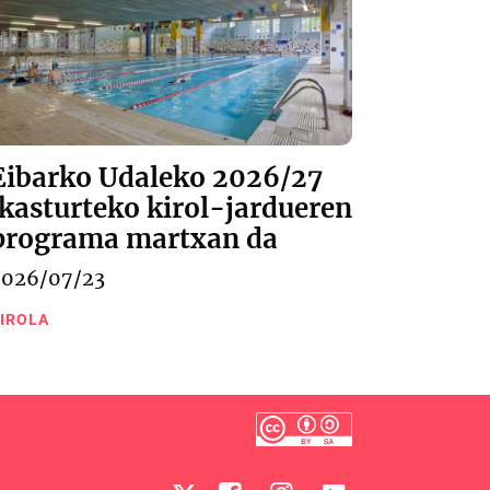
Eibarko Udaleko 2026/27
ikasturteko kirol-jardueren
programa martxan da
2026/07/23
IROLA