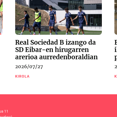
Real Sociedad B izango da
SD Eibar-en hirugarren
arerioa aurredenboraldian
2026/07/27
KIROLA
K
ua 11
puzkoa)