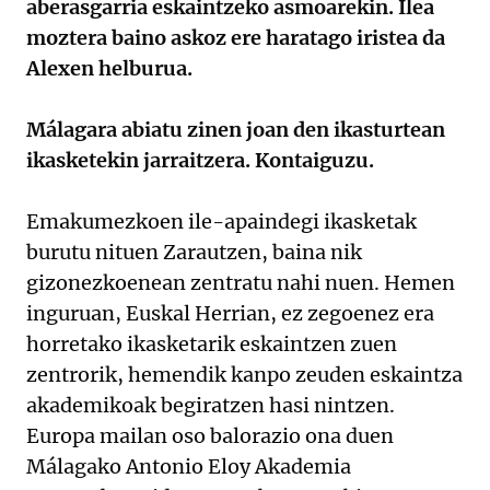
aberasgarria eskaintzeko asmoarekin. Ilea
moztera baino askoz ere haratago iristea da
Alexen helburua.
Málagara abiatu zinen joan den ikasturtean
ikasketekin jarraitzera. Kontaiguzu.
Emakumezkoen ile-apaindegi ikasketak
burutu nituen Zarautzen, baina nik
gizonezkoenean zentratu nahi nuen. Hemen
inguruan, Euskal Herrian, ez zegoenez era
horretako ikasketarik eskaintzen zuen
zentrorik, hemendik kanpo zeuden eskaintza
akademikoak begiratzen hasi nintzen.
Europa mailan oso balorazio ona duen
Málagako Antonio Eloy Akademia