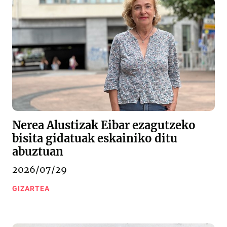
Nerea Alustizak Eibar ezagutzeko
bisita gidatuak eskainiko ditu
abuztuan
2026/07/29
GIZARTEA