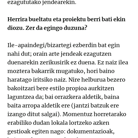
ezagututako jendearekin.
Herrira bueltatu eta proiektu berri bati ekin
diozu. Zer da egingo duzuna?
Ile-apaindegi/bizartegi ezberdin bat egin
nahi dut; orain arte jendeak ezagutzen
duenarekin zerikusirik ez duena. Ez naiz ilea
moztera bakarrik mugatuko, hori baino
haratago iritsiko naiz. Nire helburua bezero
bakoitzari bere estilo propioa aurkitzen
laguntzea da; bai orrazkera aldetik, baina
baita arropa aldetik ere (jantzi batzuk ere
izango ditut salgai). Momentuz horretarako
erabiliko dudan lokala lortzeko azken
gestioak egiten nago: dokumentazioak,