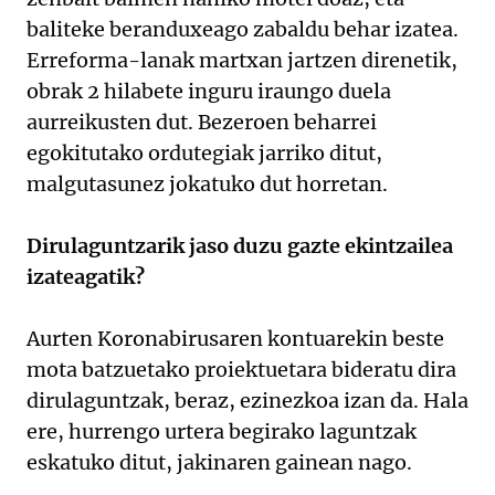
baliteke beranduxeago zabaldu behar izatea.
Erreforma-lanak martxan jartzen direnetik,
obrak 2 hilabete inguru iraungo duela
aurreikusten dut. Bezeroen beharrei
egokitutako ordutegiak jarriko ditut,
malgutasunez jokatuko dut horretan.
Dirulaguntzarik jaso duzu gazte ekintzailea
izateagatik?
Aurten Koronabirusaren kontuarekin beste
mota batzuetako proiektuetara bideratu dira
dirulaguntzak, beraz, ezinezkoa izan da. Hala
ere, hurrengo urtera begirako laguntzak
eskatuko ditut, jakinaren gainean nago.