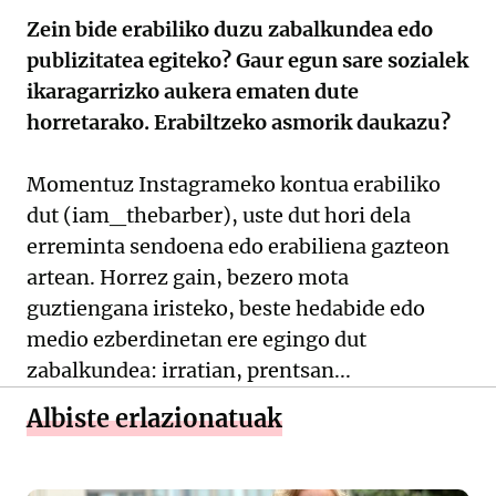
Zein bide erabiliko duzu zabalkundea edo
publizitatea egiteko? Gaur egun sare sozialek
ikaragarrizko aukera ematen dute
horretarako. Erabiltzeko asmorik daukazu?
Momentuz Instagrameko kontua erabiliko
dut (iam_thebarber), uste dut hori dela
erreminta sendoena edo erabiliena gazteon
artean. Horrez gain, bezero mota
guztiengana iristeko, beste hedabide edo
medio ezberdinetan ere egingo dut
zabalkundea: irratian, prentsan...
Albiste erlazionatuak