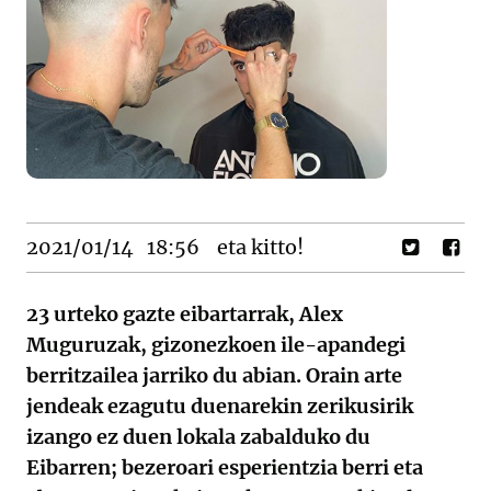
2021/01/14
18:56
eta kitto!
23 urteko gazte eibartarrak, Alex
Muguruzak, gizonezkoen ile-apandegi
berritzailea jarriko du abian. Orain arte
jendeak ezagutu duenarekin zerikusirik
izango ez duen lokala zabalduko du
Eibarren; bezeroari esperientzia berri eta