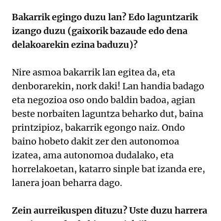
Bakarrik egingo duzu lan? Edo laguntzarik
izango duzu (gaixorik bazaude edo dena
delakoarekin ezina baduzu)?
Nire asmoa bakarrik lan egitea da, eta
denborarekin, nork daki! Lan handia badago
eta negozioa oso ondo baldin badoa, agian
beste norbaiten laguntza beharko dut, baina
printzipioz, bakarrik egongo naiz. Ondo
baino hobeto dakit zer den autonomoa
izatea, ama autonomoa dudalako, eta
horrelakoetan, katarro sinple bat izanda ere,
lanera joan beharra dago.
Zein aurreikuspen dituzu? Uste duzu harrera