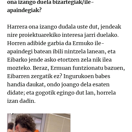
ona izango duela bizartegiak/ile-
apaindegiak?
Harrera ona izango dudala uste dut, jendeak
nire proiektuarekiko interesa jarri duelako.
Horren adibide garbia da Ermuko ile-
apaindegi batean ibili nintzela lanean, eta
Eibarko jende asko etortzen zela nik ilea
mozteko. Beraz, Ermuan funtzionatu bazuen,
Eibarren zergatik ez? Ingurukoen babes
handia daukat, ondo joango dela esaten
didate; eta gogotik egingo dut lan, horrela
izan dadin.