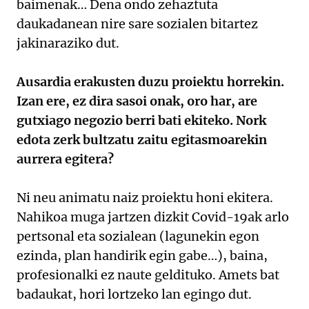
baimenak… Dena ondo zehaztuta
daukadanean nire sare sozialen bitartez
jakinaraziko dut.
Ausardia erakusten duzu proiektu horrekin.
Izan ere, ez dira sasoi onak, oro har, are
gutxiago negozio berri bati ekiteko. Nork
edota zerk bultzatu zaitu egitasmoarekin
aurrera egitera?
Ni neu animatu naiz proiektu honi ekitera.
Nahikoa muga jartzen dizkit Covid-19ak arlo
pertsonal eta sozialean (lagunekin egon
ezinda, plan handirik egin gabe…), baina,
profesionalki ez naute geldituko. Amets bat
badaukat, hori lortzeko lan egingo dut.