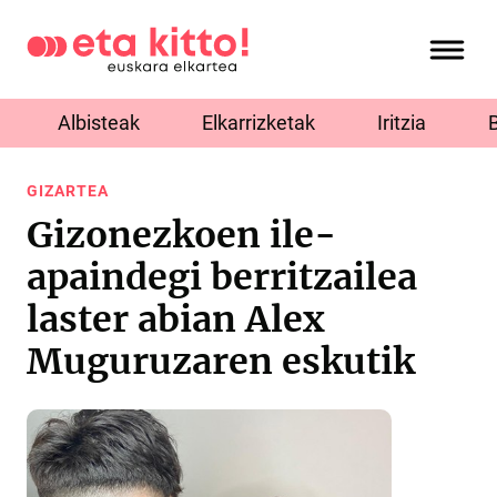
Albisteak
Elkarrizketak
Iritzia
GIZARTEA
Gizonezkoen ile-
apaindegi berritzailea
laster abian Alex
Muguruzaren eskutik