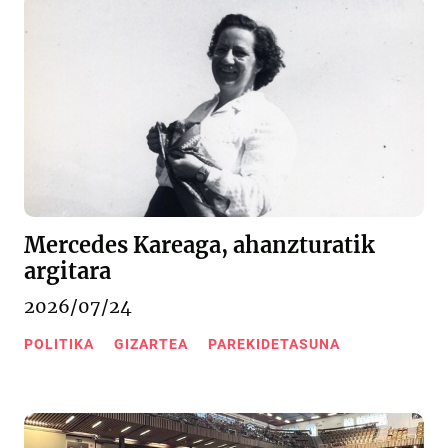
Mercedes Kareaga, ahanzturatik
argitara
2026/07/24
POLITIKA
GIZARTEA
PAREKIDETASUNA