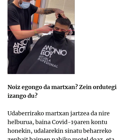
Noiz egongo da martxan? Zein ordutegi
izango du?
Udaberrirako martxan jartzea da nire
helburua, baina Covid-19aren kontu
honekin, udalarekin sinatu beharreko
zenbait baimen nahiko motel doaz, eta