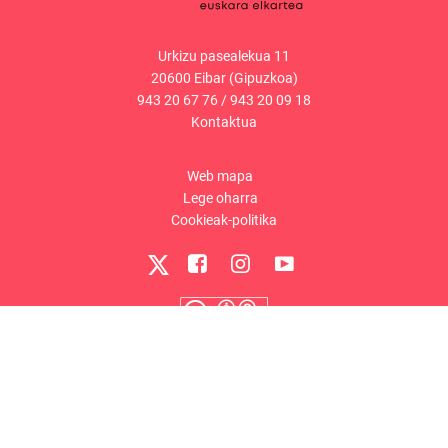
Urkizu pasealekua 11
20600 Eibar (Gipuzkoa)
943 20 67 76
/
943 20 09 18
Kontaktua
Web mapa
Lege oharra
Cookieak-politika