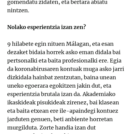
gomendatu zidaten, eta bertara abiatu
nintzen.
Nolako esperientzia izan zen?
9 hilabete egin nituen Málagan, eta esan
dezaket bidaia horrek asko eman didala bai
pertsonalki eta baita profesionalki ere. Egia
da koronabirusaren kontuak muga asko jarri
dizkidala hainbat zentzutan, baina unean
uneko egoerara egokitzen jakin dut, eta
esperientzia brutala izan da. Akademiako
ikaskideak pisukideak zirenez, bai klasean
eta baita etxean ere ile-apaindegi kontuez
jarduten genuen, beti anbiente horretan
murgilduta. Zorte handia izan dut