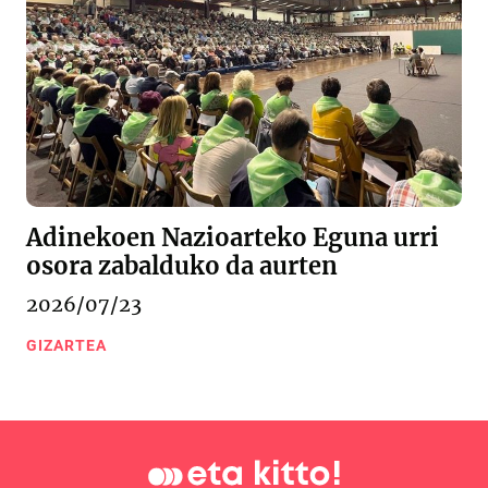
Adinekoen Nazioarteko Eguna urri
osora zabalduko da aurten
2026/07/23
GIZARTEA