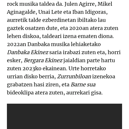
rock musika taldea da. Julen Agirre, Mikel
Aginagalde, Unai Lete eta Iban Idigoras,
aurretik talde ezberdinetan ibiltako lau
gaztek osatzen dute, eta 2020an atera zuten
lehen diskoa, taldeari izena ematen diona.
2022an Danbaka musika lehiaketako
Danbaka Ekinez
saria irabazi zuten eta, horri
esker,
Bergara Ekinez
jaialdian parte hartu
zuten 2023ko ekainean. Urte horretako
urrian disko berria,
Zurrunbiloan
izenekoa
grabatzen hasi ziren, eta
Barne sua
bideoklipa atera zuten, aurrekari gisa.