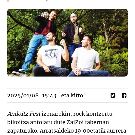
2025/01/08
15:43
eta kitto!
Andoitz Fest
izenarekin, rock kontzertu
bikoitza antolatu dute ZaiZoi tabernan
zapaturako. Arratsaldeko 19:00etatik aurrera