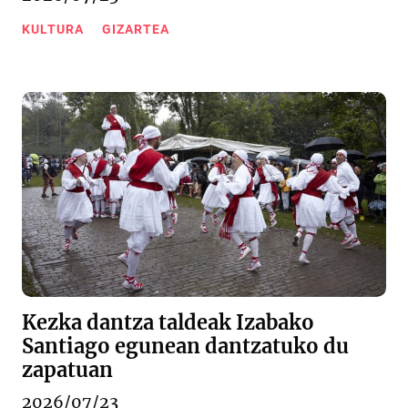
KULTURA
GIZARTEA
Kezka dantza taldeak Izabako
Santiago egunean dantzatuko du
zapatuan
2026/07/23