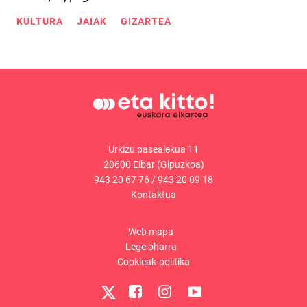
KULTURA
JAIAK
GIZARTEA
Urkizu pasealekua 11
20600 Eibar (Gipuzkoa)
943 20 67 76
/
943 20 09 18
Kontaktua
Web mapa
Lege oharra
Cookieak-politika