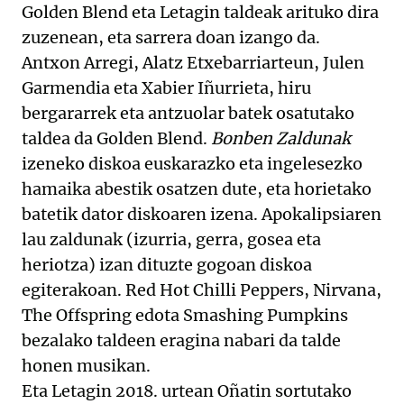
Golden Blend eta Letagin taldeak arituko dira
zuzenean, eta sarrera doan izango da.
Antxon Arregi, Alatz Etxebarriarteun, Julen
Garmendia eta Xabier Iñurrieta, hiru
bergararrek eta antzuolar batek osatutako
taldea da Golden Blend.
Bonben Zaldunak
izeneko diskoa euskarazko eta ingelesezko
hamaika abestik osatzen dute, eta horietako
batetik dator diskoaren izena. Apokalipsiaren
lau zaldunak (izurria, gerra, gosea eta
heriotza) izan dituzte gogoan diskoa
egiterakoan. Red Hot Chilli Peppers, Nirvana,
The Offspring edota Smashing Pumpkins
bezalako taldeen eragina nabari da talde
honen musikan.
Eta Letagin 2018. urtean Oñatin sortutako