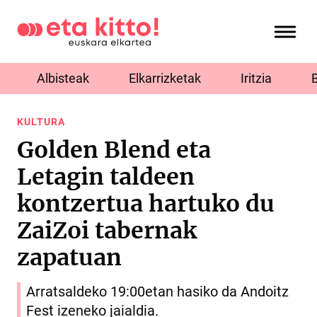
Albisteak
Elkarrizketak
Iritzia
KULTURA
Golden Blend eta
Letagin taldeen
kontzertua hartuko du
ZaiZoi tabernak
zapatuan
Arratsaldeko 19:00etan hasiko da Andoitz
Fest izeneko jaialdia.