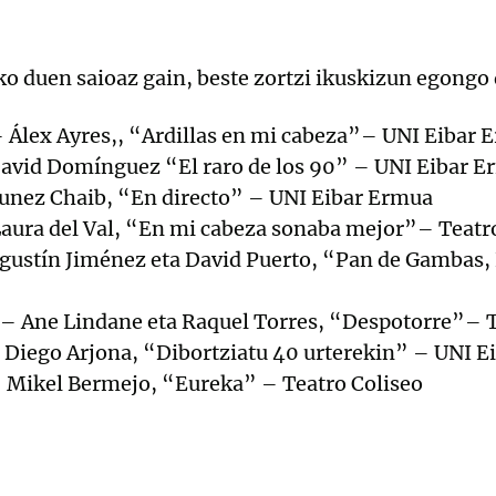
 duen saioaz gain, beste zortzi ikuskizun egongo di
 – Álex Ayres,, “Ardillas en mi cabeza”– UNI Eibar
David Domínguez “El raro de los 90” – UNI Eibar 
 Yunez Chaib, “En directo” – UNI Eibar Ermua
Laura del Val, “En mi cabeza sonaba mejor”– Teatr
 Agustín Jiménez eta David Puerto, “Pan de Gamba
 – Ane Lindane eta Raquel Torres, “Despotorre”– T
– Diego Arjona, “Dibortziatu 40 urterekin” – UNI 
– Mikel Bermejo, “Eureka” – Teatro Coliseo