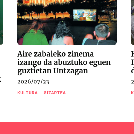
Aire zabaleko zinema
izango da abuztuko eguen
guztietan Untzagan
k
2026/07/23
KULTURA
GIZARTEA
K