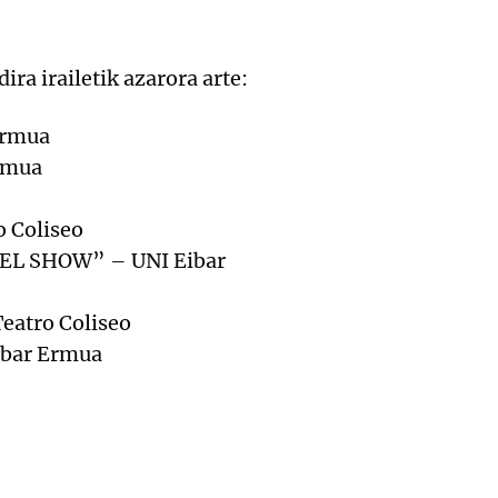
ra irailetik azarora arte:
 Ermua
Ermua
o Coliseo
s, EL SHOW” – UNI Eibar
eatro Coliseo
Eibar Ermua