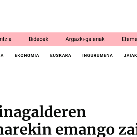
Iritzia
Bideoak
Argazki-galeriak
Efeme
ZA
EKONOMIA
EUSKARA
INGURUMENA
JAIA
inagalderen
narekin emango za