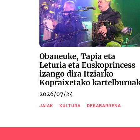
Obaneuke, Tapia eta
Leturia eta Euskoprincess
izango dira Itziarko
Kopraixetako kartelburua
2026/07/24
JAIAK
KULTURA
DEBABARRENA