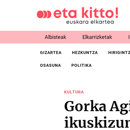
Albisteak
Elkarrizketak
GIZARTEA
HEZKUNTZA
HIRIGINT
OSASUNA
POLITIKA
KULTURA
Gorka Ag
ikuskizu