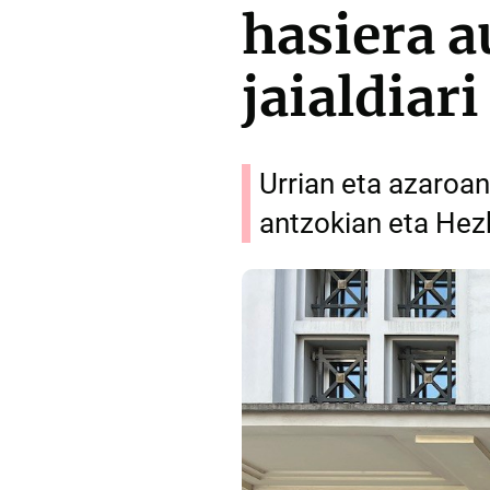
hasiera 
jaialdiari
Urrian eta azaroan
antzokian eta Hez