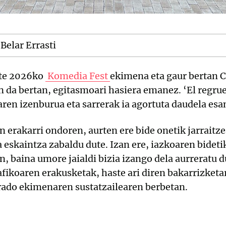
Belar Errasti
ute 2026ko
Komedia Fest
ekimena eta gaur bertan C
 da bertan, egitasmoari hasiera emanez. ‘El regrue
en izenburua eta sarrerak ia agortuta daudela esan
n erakarri ondoren, aurten ere bide onetik jarrait
a eskaintza zabaldu dute. Izan ere, iazkoaren bidet
, baina umore jaialdi bizia izango dela aurreratu d
fikoaren erakusketak, haste ari diren bakarrizketa
rado ekimenaren sustatzailearen berbetan.