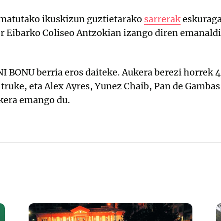
matutako ikuskizun guztietarako
sarrerak
eskuragar
er Eibarko Coliseo Antzokian izango diren emanaldi
 BONU berria eros daiteke. Aukera berezi horrek 4
n truke, eta Alex Ayres, Yunez Chaib, Pan de Gambas
kera emango du.