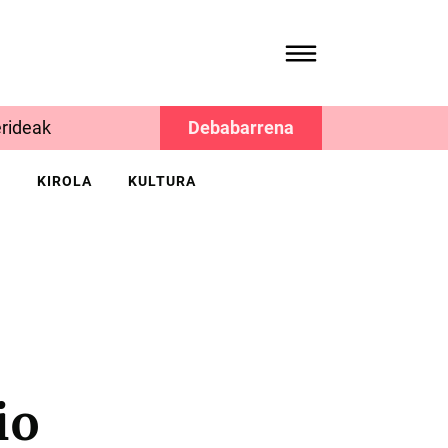
rideak
Debabarrena
K
KIROLA
KULTURA
io