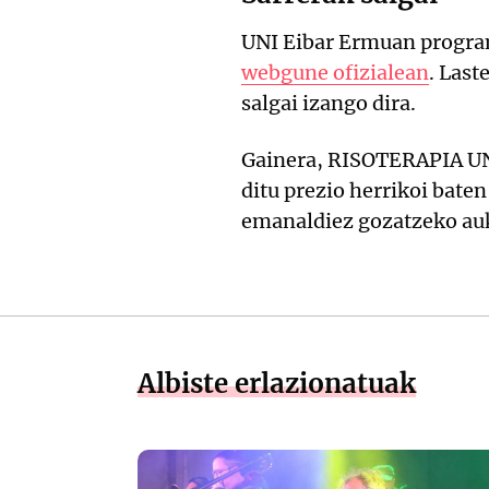
UNI Eibar Ermuan progra
webgune ofizialean
. Last
salgai izango dira.
Gainera, RISOTERAPIA UNI
ditu prezio herrikoi bate
emanaldiez gozatzeko au
Albiste erlazionatuak