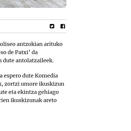
oliseo antzokian arituko
so de Patxi’ da
 dute antolatzaileek.
zea espero dute Komedia
ik, zortzi umore ikuskizun
ute eta ekintza gehiago
rien ikuskizunak areto