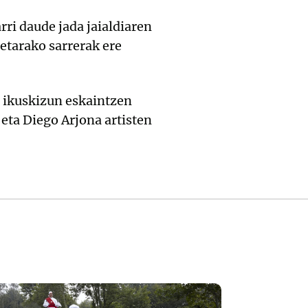
ri daude jada jaialdiaren
etarako sarrerak ere
 ikuskizun eskaintzen
 eta Diego Arjona artisten