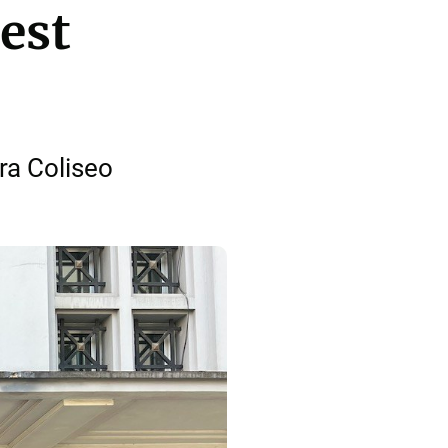
est
ra Coliseo