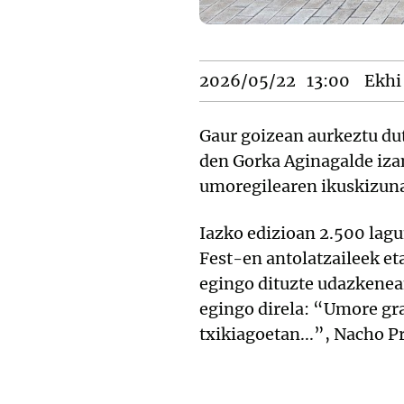
2026/05/22
13:00
Ekhi 
Gaur goizean aurkeztu d
den Gorka Aginagalde izan
umoregilearen ikuskizunar
Iazko edizioan 2.500 lagu
Fest-en antolatzaileek et
egingo dituzte udazkenean
egingo direla: “Umore gra
txikiagoetan...”, Nacho P