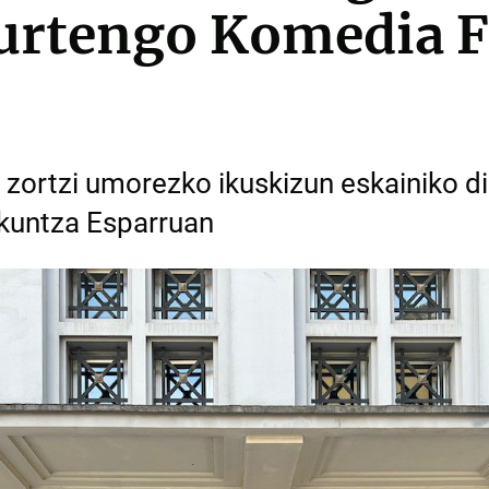
aurtengo Komedia F
 zortzi umorezko ikuskizun eskainiko di
kuntza Esparruan