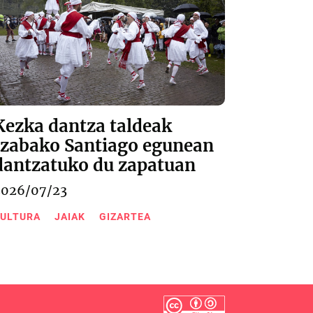
Kezka dantza taldeak
Izabako Santiago egunean
dantzatuko du zapatuan
2026/07/23
ULTURA
JAIAK
GIZARTEA