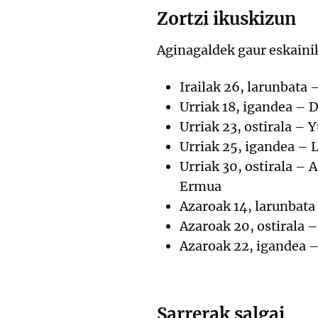
Zortzi ikuskizun
Aginagaldek gaur eskainiko
Irailak 26, larunbata
Urriak 18, igandea – 
Urriak 23, ostirala –
Urriak 25, igandea – 
Urriak 30, ostirala –
Ermua
Azaroak 14, larunbata
Azaroak 20, ostirala 
Azaroak 22, igandea 
Sarrerak salgai