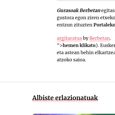
Gurasoak Berbetan
egita
gustora egon ziren etxeko
entzun zituzten
Portalek
argitaratua
by
Berbetan
.
">
hemen klikatu
). Euske
eta astean behin elkartze
atzoko saioa.
Albiste erlazionatuak