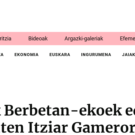
Iritzia
Bideoak
Argazki-galeriak
Efeme
ZA
EKONOMIA
EUSKARA
INGURUMENA
JAIA
 Berbetan-ekoek e
uten Itziar Gamero