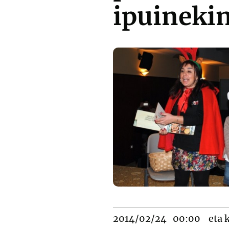
ipuineki
2014/02/24
00:00
eta k