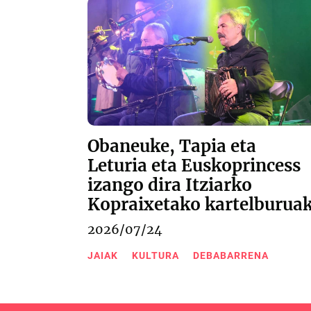
Obaneuke, Tapia eta
Leturia eta Euskoprincess
izango dira Itziarko
Kopraixetako kartelburua
2026/07/24
JAIAK
KULTURA
DEBABARRENA