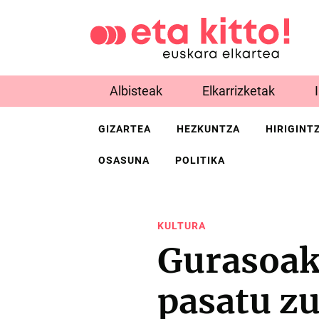
Albisteak
Elkarrizketak
GIZARTEA
HEZKUNTZA
HIRIGINT
OSASUNA
POLITIKA
KULTURA
Gurasoak
pasatu z