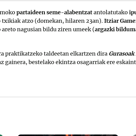
smoko
partaideen seme-alabentzat
antolatutako
ip
 txikiak atzo (domekan, hilaren 23an).
Itziar Game
o
areto nagusian bildu ziren umeek (
argazki bildum
ra praktikatzeko taldeetan elkartzen dira
Gurasoak 
az gainera, bestelako ekintza osagarriak ere eskaint