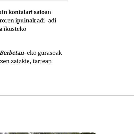
uin kontalari saioa
n
ro
ren
ipuinak
adi-adi
a
ikusteko
Berbetan
-eko gurasoak
zen zaizkie, tartean