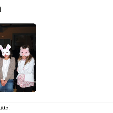
n
itto!