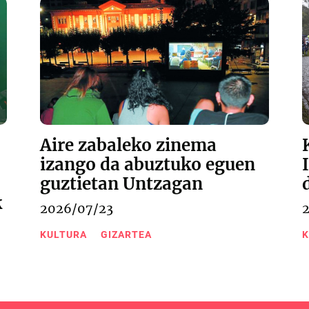
Aire zabaleko zinema
izango da abuztuko eguen
guztietan Untzagan
k
2026/07/23
KULTURA
GIZARTEA
K