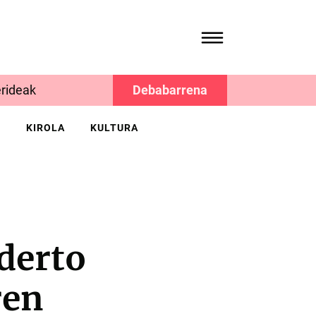
rideak
Debabarrena
K
KIROLA
KULTURA
derto
ren