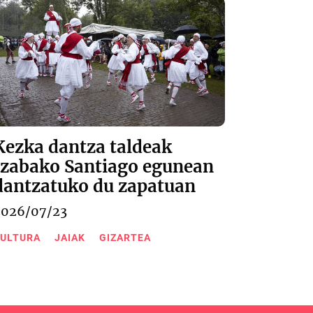
Kezka dantza taldeak
Izabako Santiago egunean
dantzatuko du zapatuan
2026/07/23
ULTURA
JAIAK
GIZARTEA