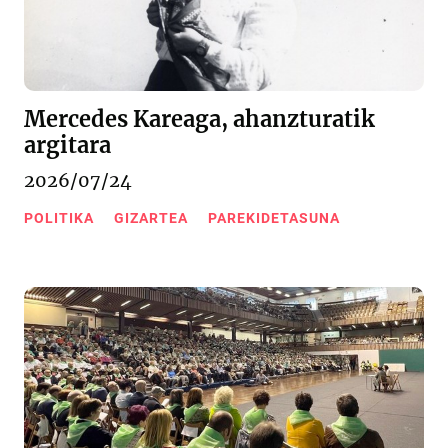
Mercedes Kareaga, ahanzturatik
argitara
2026/07/24
POLITIKA
GIZARTEA
PAREKIDETASUNA