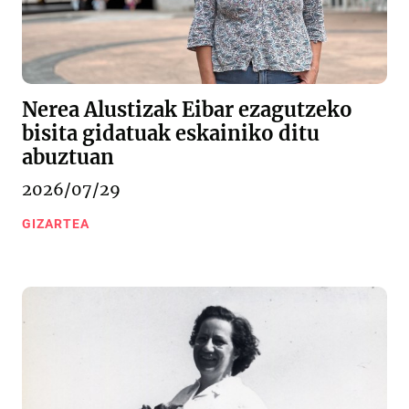
Nerea Alustizak Eibar ezagutzeko
bisita gidatuak eskainiko ditu
abuztuan
2026/07/29
GIZARTEA