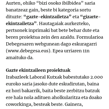
Aurten, ohiko “bizi osoko ibilbidea” saria
banatzeaz gain, beste bi kategoria sortu
dituzte:
“gazte-ekintzailetza”
eta
“gizarte-
ekintzailetza”
. Hautagaiak aurkezteko,
pertsonek inprimaki bat bete behar dute eta
beren proiektua zein den azaldu. Formularioa
Debegesaren webgunean dago eskuragarri
(www.debegesa.eus). Epea urriaren 11n
amaituko da.
Gazte ekintzaileen proiektuak
Irabazleek Laboral Kutxak babestutako 2.000
euroko saria jasoko dute eskudirutan, baina
ez hori bakarrik, baita beste zerbitzu batzuk
ere hala nola adituen aholkularitza eta doako
coworkinga, besteak beste. Gainera,