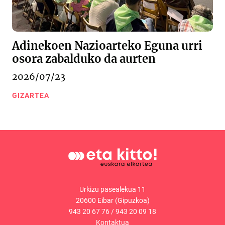
Adinekoen Nazioarteko Eguna urri
osora zabalduko da aurten
2026/07/23
GIZARTEA
Urkizu pasealekua 11
20600 Eibar (Gipuzkoa)
943 20 67 76
/
943 20 09 18
Kontaktua