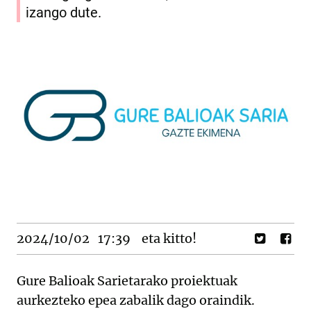
izango dute.
2024/10/02
17:39
eta kitto!
Gure Balioak Sarietarako proiektuak
aurkezteko epea zabalik dago oraindik.