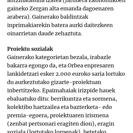
antzinatasuna izatea (Jarduera Ekonomikoen
gaineko Zergan alta emanda dagoenaren
arabera). Gainerako baldintzak
inprimakiarekin batera aurki daitezkeen
oinarrietan daude zehaztuta.
Proiektu sozialak
Gainerako kategorietan bezala, irabazle
bakarra egongo da, eta Orbea enpresaren
lankidetzari esker 2.000 euroko saria lortuko
du aurkeztutako gizarte-proiektuan
inbertitzeko. Epaimahaiak irizpide hauek
ebaluatuko ditu: berrikuntza eta sormena,
kolektibo hartzailea eta bazterketa- edo
premia-egoera, proiektuaren irismena
(zenbat pertsonari eragiten dion), eragin
soziala (lortutako lorpenak), betetako