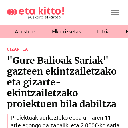
Albisteak
Elkarrizketak
Iritzia
GIZARTEA
"Gure Balioak Sariak"
gazteen ekintzailetzako
eta gizarte-
ekintzailetzako
proiektuen bila dabiltza
Proiektuak aurkezteko epea urriaren 11
arte egongo da zabalik, eta 2.000€-ko saria