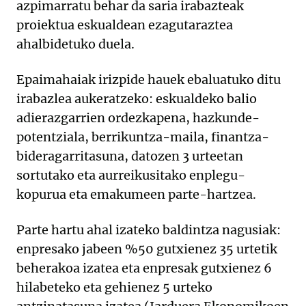
azpimarratu behar da saria irabazteak
proiektua eskualdean ezagutaraztea
ahalbidetuko duela.
Epaimahaiak irizpide hauek ebaluatuko ditu
irabazlea aukeratzeko: eskualdeko balio
adierazgarrien ordezkapena, hazkunde-
potentziala, berrikuntza-maila, finantza-
bideragarritasuna, datozen 3 urteetan
sortutako eta aurreikusitako enplegu-
kopurua eta emakumeen parte-hartzea.
Parte hartu ahal izateko baldintza nagusiak:
enpresako jabeen %50 gutxienez 35 urtetik
beherakoa izatea eta enpresak gutxienez 6
hilabeteko eta gehienez 5 urteko