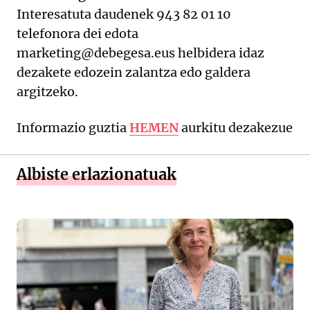
Interesatuta daudenek 943 82 01 10
telefonora dei edota
marketing@debegesa.eus helbidera idaz
dezakete edozein zalantza edo galdera
argitzeko.
Informazio guztia
HEMEN
aurkitu dezakezue
Albiste erlazionatuak