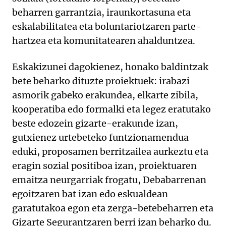
beharren garrantzia, iraunkortasuna eta
eskalabilitatea eta boluntariotzaren parte-
hartzea eta komunitatearen ahalduntzea.
Eskakizunei dagokienez, honako baldintzak
bete beharko dituzte proiektuek: irabazi
asmorik gabeko erakundea, elkarte zibila,
kooperatiba edo formalki eta legez eratutako
beste edozein gizarte-erakunde izan,
gutxienez urtebeteko funtzionamendua
eduki, proposamen berritzailea aurkeztu eta
eragin sozial positiboa izan, proiektuaren
emaitza neurgarriak frogatu, Debabarrenan
egoitzaren bat izan edo eskualdean
garatutakoa egon eta zerga-betebeharren eta
Gizarte Segurantzaren berri izan beharko du.