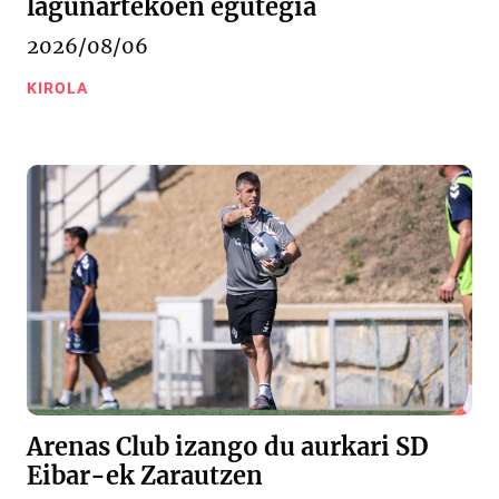
lagunartekoen egutegia
2026/08/06
KIROLA
Arenas Club izango du aurkari SD
Eibar-ek Zarautzen