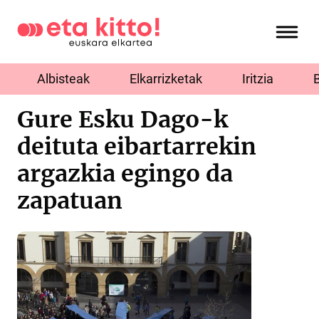
Albisteak
Elkarrizketak
Iritzia
Gure Esku Dago-k
deituta eibartarrekin
argazkia egingo da
zapatuan