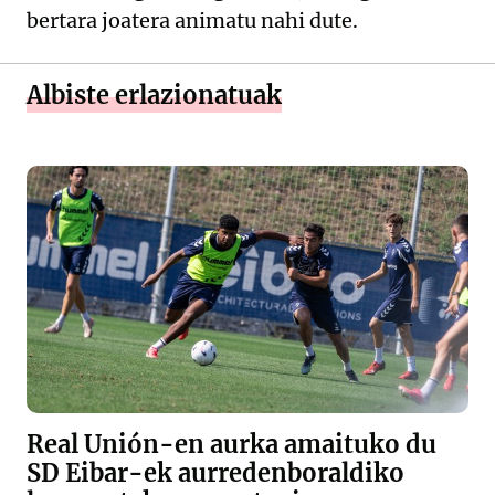
bertara joatera animatu nahi dute.
Albiste erlazionatuak
Real Unión-en aurka amaituko du
SD Eibar-ek aurredenboraldiko