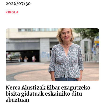
2026/07/30
KIROLA
Nerea Alustizak Eibar ezagutzeko
bisita gidatuak eskainiko ditu
abuztuan