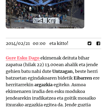
2014/02/21
00:00
eta kitto!
Gure Esku Dago
ekimenak deituta bihar
zapatua (hilak 22) 13.00ean ahalik eta jende
gehien batu nahi dute
Untzagan
, beste herri
batzuetan egindakoaren bidetik
Eibarren
ere
herritarrekin
argazkia
egiteko. Asmoa
ekimenaren irudia den esku modukoa
jendearekin irudikatzea eta goitik mosaiko
itxurako argazkia egitea da. Jende guztia