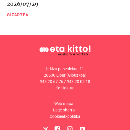
2026/07/29
GIZARTEA
Urkizu pasealekua 11
20600 Eibar (Gipuzkoa)
943 20 67 76
/
943 20 09 18
Kontaktua
Web mapa
Lege oharra
Cookieak-politika