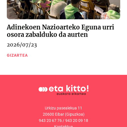
Adinekoen Nazioarteko Eguna urri
osora zabalduko da aurten
2026/07/23
GIZARTEA
Urkizu pasealekua 11
20600 Eibar (Gipuzkoa)
943 20 67 76
/
943 20 09 18
Kontaktua