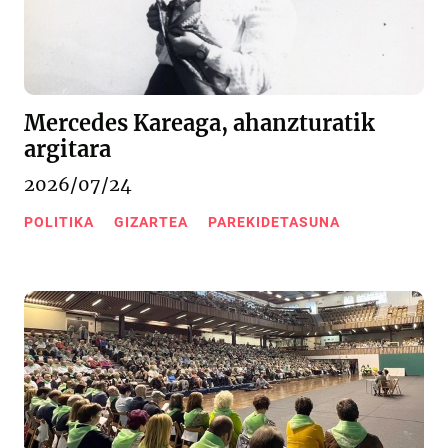
Mercedes Kareaga, ahanzturatik
argitara
2026/07/24
POLITIKA
GIZARTEA
PAREKIDETASUNA