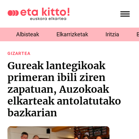
Albisteak
Elkarrizketak
Iritzia
GIZARTEA
Gureak lantegikoak
primeran ibili ziren
zapatuan, Auzokoak
elkarteak antolatutako
bazkarian