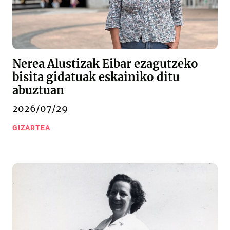
Nerea Alustizak Eibar ezagutzeko
bisita gidatuak eskainiko ditu
abuztuan
2026/07/29
GIZARTEA