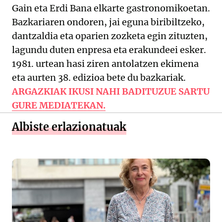
Gain eta Erdi Bana elkarte gastronomikoetan.
Bazkariaren ondoren, jai eguna biribiltzeko,
dantzaldia eta oparien zozketa egin zituzten,
lagundu duten enpresa eta erakundeei esker.
1981. urtean hasi ziren antolatzen ekimena
eta aurten 38. edizioa bete du bazkariak.
ARGAZKIAK IKUSI NAHI BADITUZUE SARTU
GURE MEDIATEKAN.
Albiste erlazionatuak