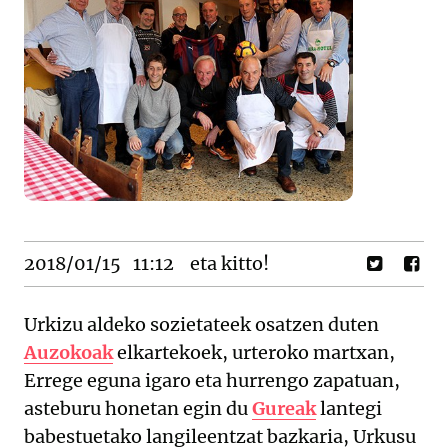
2018/01/15
11:12
eta kitto!
Urkizu aldeko sozietateek osatzen duten
Auzokoak
elkartekoek, urteroko martxan,
Errege eguna igaro eta hurrengo zapatuan,
asteburu honetan egin du
Gureak
lantegi
babestuetako langileentzat bazkaria, Urkusu