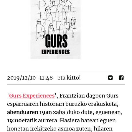
2019/12/10
11:48
eta kitto!
‘
Gurs Experiences
’, Frantzian dagoen Gurs
esparruaren historiari buruzko erakusketa,
abenduaren 19an
zabalduko dute, eguenean,
19:00
etatik aurrera. Hasiera batean eguen
honetan irekitzeko asmoa zuten, hilaren