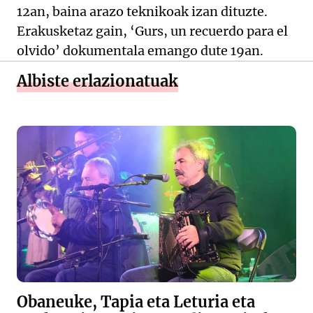
12an, baina arazo teknikoak izan dituzte.
Erakusketaz gain, ‘Gurs, un recuerdo para el
olvido’ dokumentala emango dute 19an.
Albiste erlazionatuak
Obaneuke, Tapia eta Leturia eta