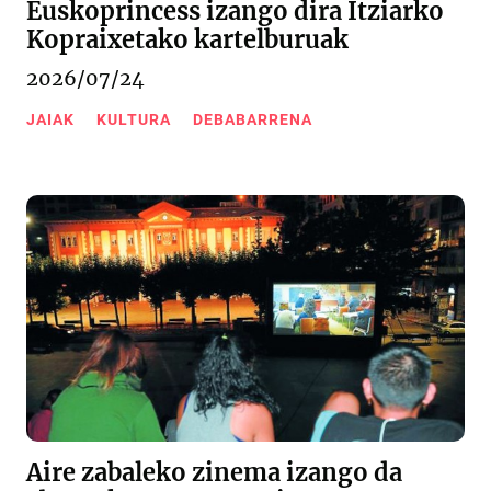
Euskoprincess izango dira Itziarko
Kopraixetako kartelburuak
2026/07/24
JAIAK
KULTURA
DEBABARRENA
Aire zabaleko zinema izango da