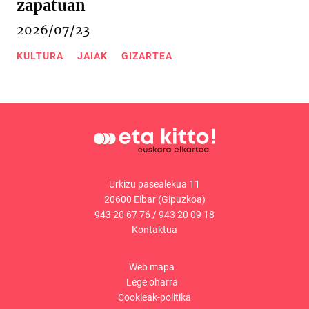
zapatuan
2026/07/23
KULTURA
JAIAK
GIZARTEA
Urkizu pasealekua 11
20600 Eibar (Gipuzkoa)
943 20 67 76
/
943 20 09 18
Kontaktua
Web mapa
Lege oharra
Cookieak-politika