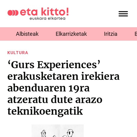
Albisteak
Elkarrizketak
Iritzia
KULTURA
‘Gurs Experiences’
erakusketaren irekiera
abenduaren 19ra
atzeratu dute arazo
teknikoengatik