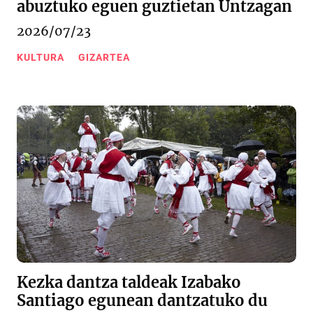
abuztuko eguen guztietan Untzagan
2026/07/23
KULTURA
GIZARTEA
Kezka dantza taldeak Izabako
Santiago egunean dantzatuko du