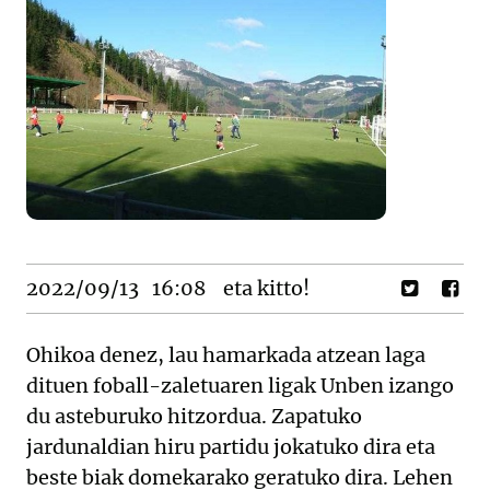
2022/09/13
16:08
eta kitto!
Ohikoa denez, lau hamarkada atzean laga
dituen foball-zaletuaren ligak Unben izango
du asteburuko hitzordua. Zapatuko
jardunaldian hiru partidu jokatuko dira eta
beste biak domekarako geratuko dira. Lehen