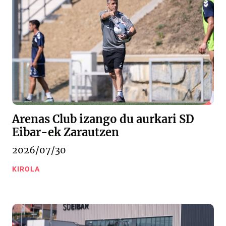
Arenas Club izango du aurkari SD
Eibar-ek Zarautzen
2026/07/30
KIROLA