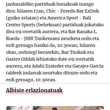
jardunaldiko partiduak honakoak izango
dira: hilaren 17an, Chic - Feredu Bar EzDok
(goiko zelaian) eta America Sport - Bali
Center Sports (behekoan) partiduak jokatuko
dira 09:00etatik aurrera, eta Bar Banaka L.
Rueda - JMR Tankemans neurketa ordu eta
erdi geroago hasiko da, 10:30ean; hilaren
18an, ordutegi berarekin, Bar Txokok eta
Gastro Gildak lehiatuko dute 09:00etatik
aurrera, eta Adahi Eraieder eta Garajes Garcia
taldeek indarrak neurtuko dituzte ordu eta
erdi geroago, 10:30ean.
Albiste erlazionatuak