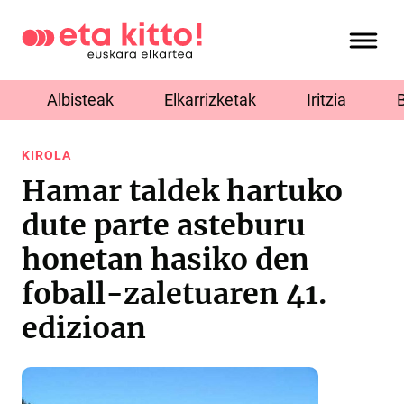
Albisteak
Elkarrizketak
Iritzia
KIROLA
Hamar taldek hartuko
dute parte asteburu
honetan hasiko den
foball-zaletuaren 41.
edizioan