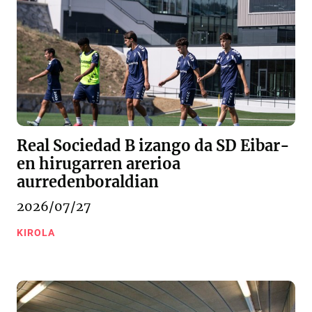
Real Sociedad B izango da SD Eibar-
en hirugarren arerioa
aurredenboraldian
2026/07/27
KIROLA