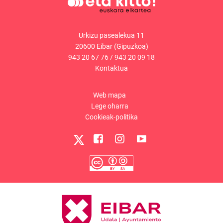
Urkizu pasealekua 11
20600 Eibar (Gipuzkoa)
943 20 67 76
/
943 20 09 18
Kontaktua
Web mapa
Lege oharra
Cookieak-politika