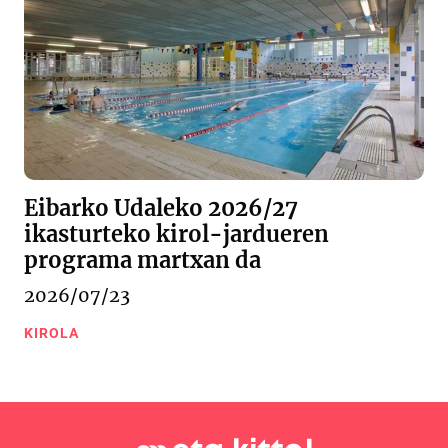
Eibarko Udaleko 2026/27
ikasturteko kirol-jardueren
programa martxan da
2026/07/23
KIROLA