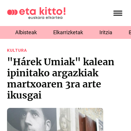
Albisteak
Elkarrizketak
Iritzia
KULTURA
"Hárek Umiak" kalean
ipinitako argazkiak
martxoaren 3ra arte
ikusgai