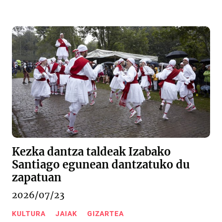
Kezka dantza taldeak Izabako
Santiago egunean dantzatuko du
zapatuan
2026/07/23
KULTURA
JAIAK
GIZARTEA