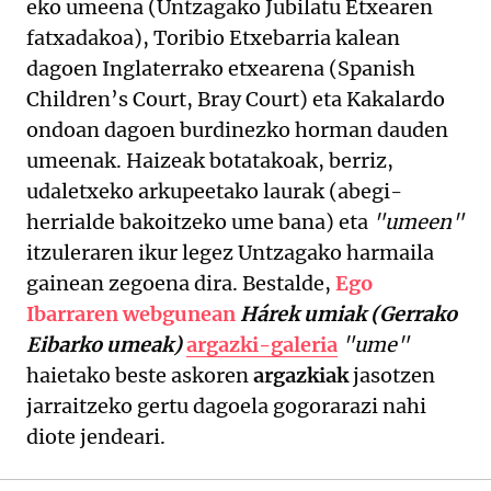
eko umeena (Untzagako Jubilatu Etxearen
fatxadakoa), Toribio Etxebarria kalean
dagoen Inglaterrako etxearena (Spanish
Children’s Court, Bray Court) eta Kakalardo
ondoan dagoen burdinezko horman dauden
umeenak. Haizeak botatakoak, berriz,
udaletxeko arkupeetako laurak (abegi-
herrialde bakoitzeko ume bana) eta
"umeen"
itzuleraren ikur legez Untzagako harmaila
gainean zegoena dira. Bestalde,
Ego
Ibarraren webgunean
Hárek umiak (Gerrako
Eibarko umeak)
argazki-galeria
"ume"
haietako beste askoren
argazkiak
jasotzen
jarraitzeko gertu dagoela gogorarazi nahi
diote jendeari.