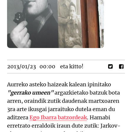
2013/01/23
00:00
eta kitto!
Aurreko asteko haizeak kalean ipinitako
"gerrako umeen"
argazkietako batzuk bota
arren, oraindik zutik daudenak martxoaren
3ra arte ikusgai jarraituko dutela eman du
aditzera
Ego Ibarra batzordeak
. Hamabi
erretrato erraldoik iraun dute zutik: Jarkov-