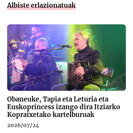
Albiste erlazionatuak
Obaneuke, Tapia eta Leturia eta
Euskoprincess izango dira Itziarko
Kopraixetako kartelburuak
2026/07/24