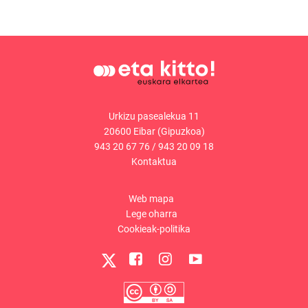
Urkizu pasealekua 11
20600 Eibar (Gipuzkoa)
943 20 67 76
/
943 20 09 18
Kontaktua
Web mapa
Lege oharra
Cookieak-politika