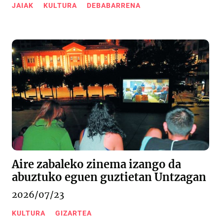
JAIAK
KULTURA
DEBABARRENA
Aire zabaleko zinema izango da
abuztuko eguen guztietan Untzagan
2026/07/23
KULTURA
GIZARTEA