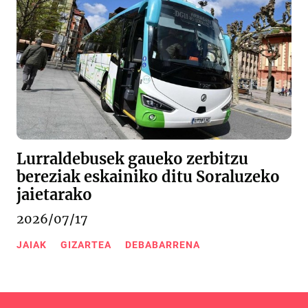
Lurraldebusek gaueko zerbitzu
bereziak eskainiko ditu Soraluzeko
jaietarako
2026/07/17
JAIAK
GIZARTEA
DEBABARRENA