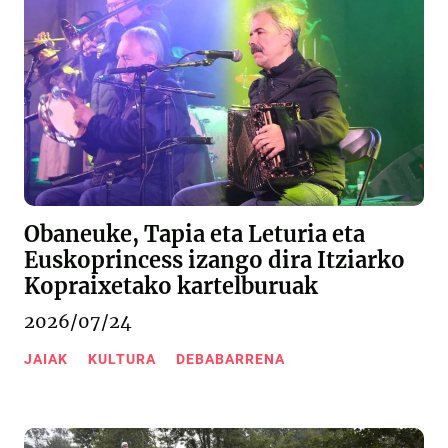
Obaneuke, Tapia eta Leturia eta
Euskoprincess izango dira Itziarko
Kopraixetako kartelburuak
2026/07/24
JAIAK
KULTURA
DEBABARRENA