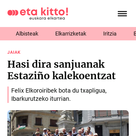
Albisteak
Elkarrizketak
Iritzia
JAIAK
Hasi dira sanjuanak
Estaziño kalekoentzat
Felix Elkoroiribek bota du txapligua,
Ibarkurutzeko iturrian.