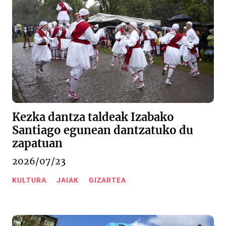
Kezka dantza taldeak Izabako
Santiago egunean dantzatuko du
zapatuan
2026/07/23
KULTURA
JAIAK
GIZARTEA