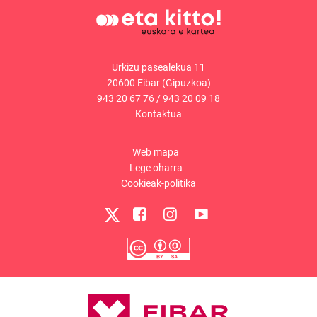
Urkizu pasealekua 11
20600 Eibar (Gipuzkoa)
943 20 67 76
/
943 20 09 18
Kontaktua
Web mapa
Lege oharra
Cookieak-politika