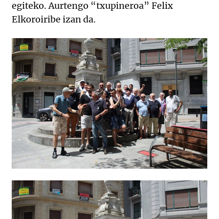
egiteko. Aurtengo “txupineroa” Felix
Elkoroiribe izan da.