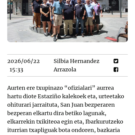
2026/06/22
Silbia Hernandez
15:33
Arrazola
Aurten ere txupinazo “ofizialari” aurrea
hartu diote Estaziño kalekoek eta, urteetako
ohiturari jarraituta, San Juan bezperaren
bezperan elkartu dira betiko lagunak,
elkarrekin txikiteoa egin eta, Ibarkurutzeko
iturrian txapliguak bota ondoren, bazkaria