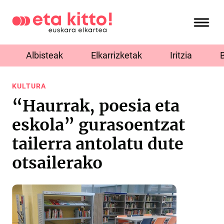
Albisteak
Elkarrizketak
Iritzia
KULTURA
“Haurrak, poesia eta
eskola” gurasoentzat
tailerra antolatu dute
otsailerako