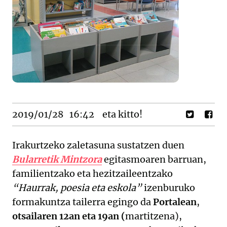
2019/01/28
16:42
eta kitto!
Irakurtzeko zaletasuna sustatzen duen
Bularretik Mintzora
egitasmoaren barruan,
familientzako eta hezitzaileentzako
“Haurrak, poesia eta eskola”
izenburuko
formakuntza tailerra egingo da
Portalean
,
otsailaren 12an eta 19an (
martitzena),