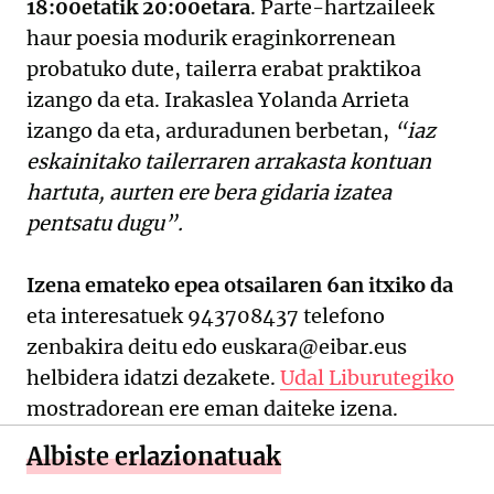
18:00etatik 20:00etara
. Parte-hartzaileek
haur poesia modurik eraginkorrenean
probatuko dute, tailerra erabat praktikoa
izango da eta. Irakaslea Yolanda Arrieta
izango da eta, arduradunen berbetan,
“iaz
eskainitako tailerraren arrakasta kontuan
hartuta, aurten ere bera gidaria izatea
pentsatu dugu”.
Izena emateko epea otsailaren 6an itxiko da
eta interesatuek 943708437 telefono
zenbakira deitu edo euskara@eibar.eus
helbidera idatzi dezakete.
Udal Liburutegiko
mostradorean ere eman daiteke izena.
Albiste erlazionatuak