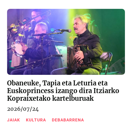
Obaneuke, Tapia eta Leturia eta
Euskoprincess izango dira Itziarko
Kopraixetako kartelburuak
2026/07/24
JAIAK
KULTURA
DEBABARRENA