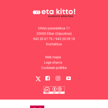
Urkizu pasealekua 11
20600 Eibar (Gipuzkoa)
943 20 67 76
/
943 20 09 18
Kontaktua
Web mapa
Lege oharra
Cookieak-politika