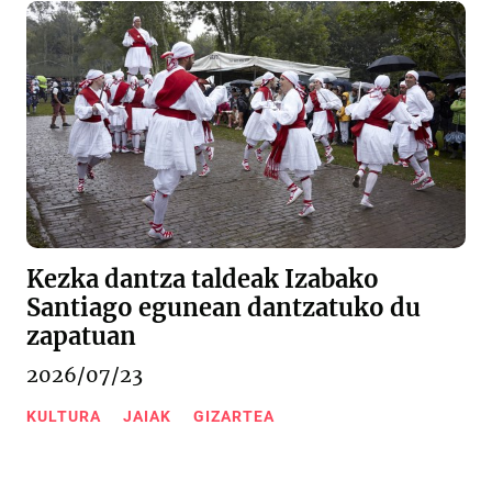
Kezka dantza taldeak Izabako
Santiago egunean dantzatuko du
zapatuan
2026/07/23
KULTURA
JAIAK
GIZARTEA