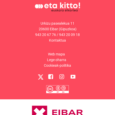
Urkizu pasealekua 11
20600 Eibar (Gipuzkoa)
943 20 67 76
/
943 20 09 18
Kontaktua
Web mapa
Lege oharra
Cookieak-politika