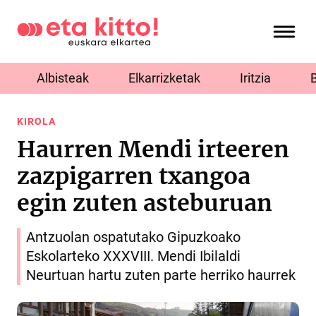
Albisteak
Elkarrizketak
Iritzia
KIROLA
Haurren Mendi irteeren
zazpigarren txangoa
egin zuten asteburuan
Antzuolan ospatutako Gipuzkoako
Eskolarteko XXXVIII. Mendi Ibilaldi
Neurtuan hartu zuten parte herriko haurrek