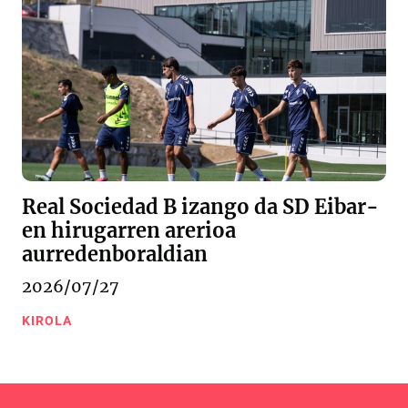
Real Sociedad B izango da SD Eibar-
en hirugarren arerioa
aurredenboraldian
2026/07/27
KIROLA