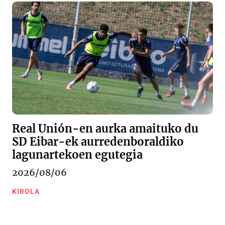
Real Unión-en aurka amaituko du
SD Eibar-ek aurredenboraldiko
lagunartekoen egutegia
2026/08/06
KIROLA