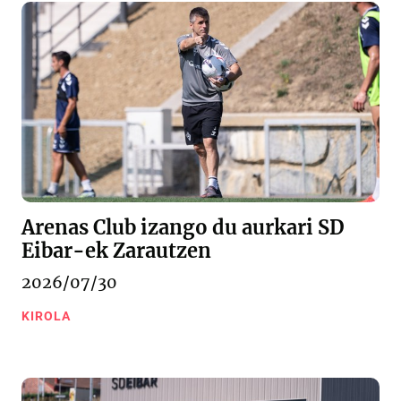
Arenas Club izango du aurkari SD
Eibar-ek Zarautzen
2026/07/30
KIROLA