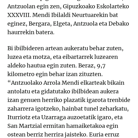
Antzuolan egin zen, Gipuzkoako Eskolarteko
XXXVIII. Mendi Ibilaldi Neurtuarekin bat
eginez, Bergara, Elgeta, Antzuola eta Debako
haurrekin batera.
Bi ibilbideren artean aukeratu behar zuten,
luzea eta motza, eta eibartarrek luzearen
aldeko hautua egin zuten. Beraz, 9,7
kilometro egin behar izan zituzten.
“Antzuolako Arrola Mendi elkarteak bikain
antolatu eta gidatutako ibilbidean aukera
izan genuen herriko plazatik igarota trenbide
zaharrera igotzeko, hainbat tunel zeharkatu,
Iturriotz eta Uzarraga auzoetatik igaro, eta
San Martzial ermitan hamaiketakoa egin
ostean berriz herrira jaisteko. Euria erruz