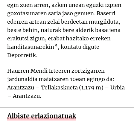
egin zuen arren, azken unean eguzki izpien
goxotasunaren saria jaso genuen. Baserri
ederren artean zelai berdeetan murgilduta,
beste behin, naturak bere alderik basatiena
erakutsi zigun, erabat hazitako erreken
handitasunarekin”, kontatu digute
Deporretik.
Haurren Mendi Irteeren zortzigarren
jardunaldia maiatzaren 10ean egingo da:
Arantzazu – Tellakaskueta (1.179 m) – Urbia
– Arantzazu.
Albiste erlazionatuak