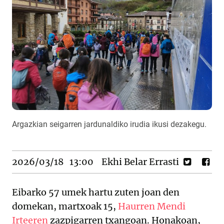
Argazkian seigarren jardunaldiko irudia ikusi dezakegu.
2026/03/18
13:00
Ekhi Belar Errasti
Eibarko 57 umek hartu zuten joan den
domekan, martxoak 15,
Haurren Mendi
Irteeren
zazpigarren txangoan. Honakoan,