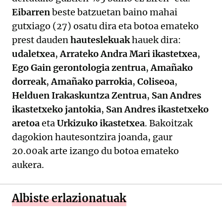
Eibarren
beste batzuetan baino mahai
gutxiago (27) osatu dira eta botoa emateko
prest dauden
hauteslekuak
hauek dira:
udaletxea
,
Arrateko Andra Mari ikastetxea
,
Ego Gain gerontologia zentrua
,
Amañako
dorreak
,
Amañako parrokia
,
Coliseoa
,
Helduen Irakaskuntza Zentrua
,
San Andres
ikastetxeko jantokia
,
San Andres ikastetxeko
aretoa
eta
Urkizuko ikastetxea
. Bakoitzak
dagokion hautesontzira joanda, gaur
20.00ak arte izango du botoa emateko
aukera.
Albiste erlazionatuak