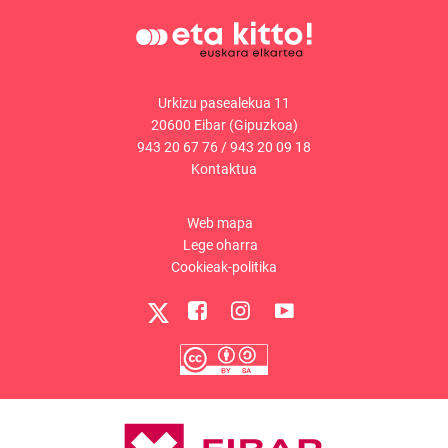
Urkizu pasealekua 11
20600 Eibar (Gipuzkoa)
943 20 67 76
/
943 20 09 18
Kontaktua
Web mapa
Lege oharra
Cookieak-politika