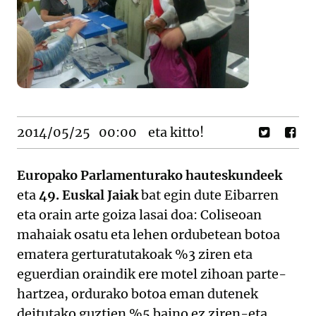
2014/05/25
00:00
eta kitto!
Europako Parlamenturako hauteskundeek
eta
49. Euskal Jaiak
bat egin dute Eibarren
eta orain arte goiza lasai doa: Coliseoan
mahaiak osatu eta lehen ordubetean botoa
ematera gerturatutakoak %3 ziren eta
eguerdian oraindik ere motel zihoan parte-
hartzea, ordurako botoa eman dutenek
deitutako guztien %5 baino ez ziren-eta.