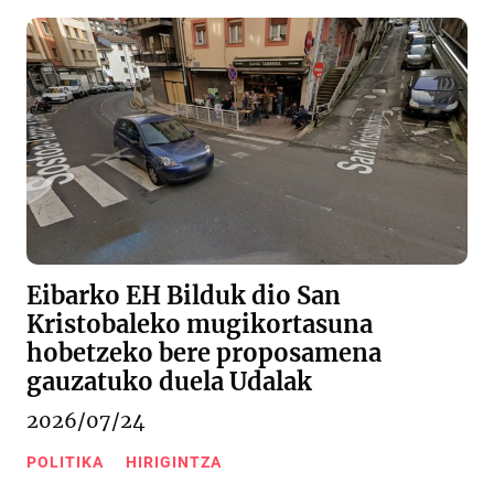
Eibarko EH Bilduk dio San
Kristobaleko mugikortasuna
hobetzeko bere proposamena
gauzatuko duela Udalak
2026/07/24
POLITIKA
HIRIGINTZA