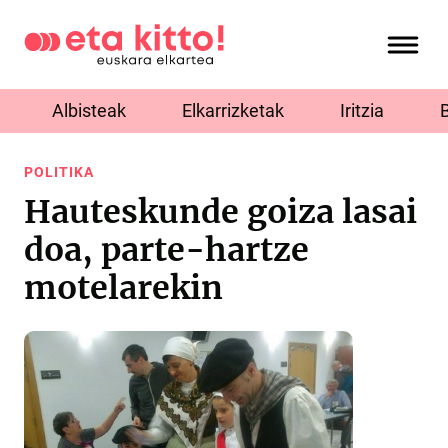
Albisteak
Elkarrizketak
Iritzia
POLITIKA
Hauteskunde goiza lasai
doa, parte-hartze
motelarekin