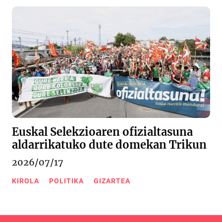
Euskal Selekzioaren ofizialtasuna
aldarrikatuko dute domekan Trikun
2026/07/17
KIROLA
POLITIKA
GIZARTEA