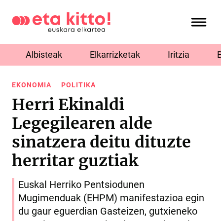
Albisteak
Elkarrizketak
Iritzia
EKONOMIA
POLITIKA
Herri Ekinaldi
Legegilearen alde
sinatzera deitu dituzte
herritar guztiak
Euskal Herriko Pentsiodunen
Mugimenduak (EHPM) manifestazioa egin
du gaur eguerdian Gasteizen, gutxieneko