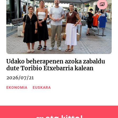
Udako beherapenen azoka zabaldu
dute Toribio Etxebarria kalean
2026/07/21
EKONOMIA
EUSKARA