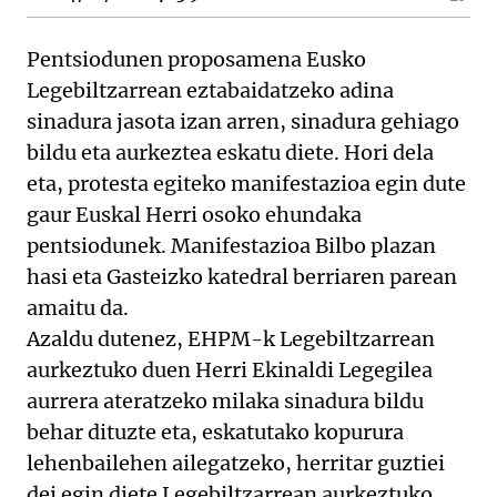
Pentsiodunen proposamena Eusko
Legebiltzarrean eztabaidatzeko adina
sinadura jasota izan arren, sinadura gehiago
bildu eta aurkeztea eskatu diete. Hori dela
eta, protesta egiteko manifestazioa egin dute
gaur Euskal Herri osoko ehundaka
pentsiodunek. Manifestazioa Bilbo plazan
hasi eta Gasteizko katedral berriaren parean
amaitu da.
Azaldu dutenez, EHPM-k Legebiltzarrean
aurkeztuko duen Herri Ekinaldi Legegilea
aurrera ateratzeko milaka sinadura bildu
behar dituzte eta, eskatutako kopurura
lehenbailehen ailegatzeko, herritar guztiei
dei egin diete Legebiltzarrean aurkeztuko