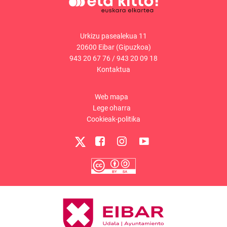
Urkizu pasealekua 11
20600 Eibar (Gipuzkoa)
943 20 67 76
/
943 20 09 18
Kontaktua
Web mapa
Lege oharra
Cookieak-politika