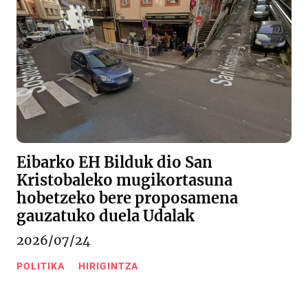
Eibarko EH Bilduk dio San
Kristobaleko mugikortasuna
hobetzeko bere proposamena
gauzatuko duela Udalak
2026/07/24
POLITIKA
HIRIGINTZA