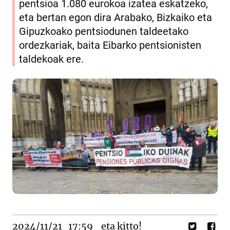
pentsioa 1.080 eurokoa izatea eskatzeko,
eta bertan egon dira Arabako, Bizkaiko eta
Gipuzkoako pentsiodunen taldeetako
ordezkariak, baita Eibarko pentsionisten
taldekoak ere.
2024/11/21
17:59
eta kitto!