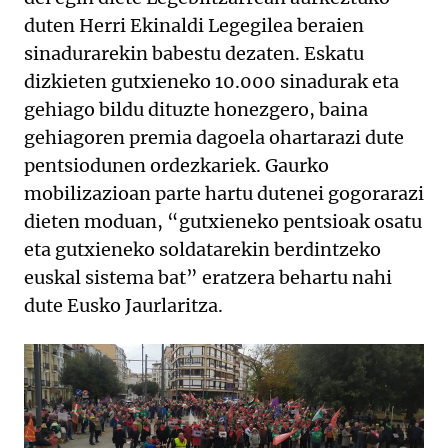
duten Herri Ekinaldi Legegilea beraien
sinadurarekin babestu dezaten. Eskatu
dizkieten gutxieneko 10.000 sinadurak eta
gehiago bildu dituzte honezgero, baina
gehiagoren premia dagoela ohartarazi dute
pentsiodunen ordezkariek. Gaurko
mobilizazioan parte hartu dutenei gogorarazi
dieten moduan, “gutxieneko pentsioak osatu
eta gutxieneko soldatarekin berdintzeko
euskal sistema bat” eratzera behartu nahi
dute Eusko Jaurlaritza.