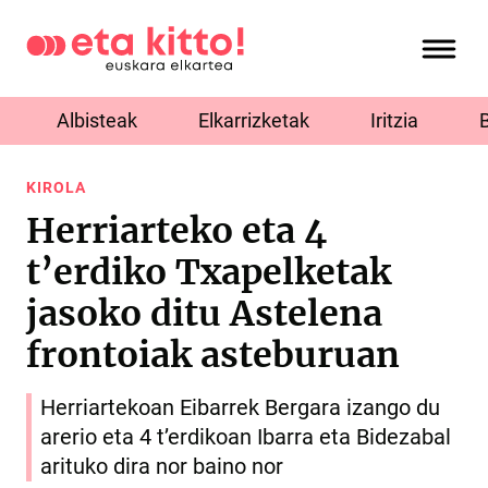
Albisteak
Elkarrizketak
Iritzia
KIROLA
Herriarteko eta 4
t’erdiko Txapelketak
jasoko ditu Astelena
frontoiak asteburuan
Herriartekoan Eibarrek Bergara izango du
arerio eta 4 t’erdikoan Ibarra eta Bidezabal
arituko dira nor baino nor