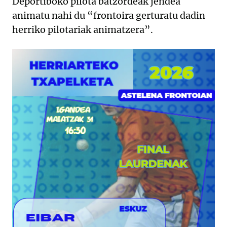
Deportiboko pilota batzordeak jendea
animatu nahi du “frontoira gerturatu dadin
herriko pilotariak animatzera”.