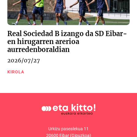
Real Sociedad B izango da SD Eibar-
en hirugarren arerioa
aurredenboraldian
2026/07/27
KIROLA
Urkizu pasealekua 11
20600 Eibar (Gipuzkoa)