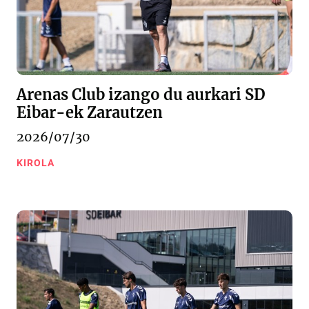
Arenas Club izango du aurkari SD
Eibar-ek Zarautzen
2026/07/30
KIROLA