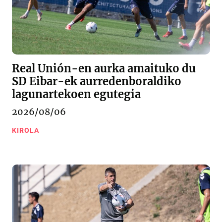
Real Unión-en aurka amaituko du
SD Eibar-ek aurredenboraldiko
lagunartekoen egutegia
2026/08/06
KIROLA