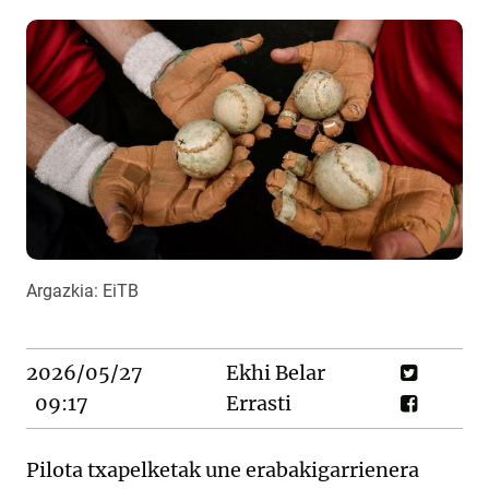
Argazkia: EiTB
2026/05/27
Ekhi Belar
09:17
Errasti
Pilota txapelketak une erabakigarrienera