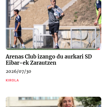
Arenas Club izango du aurkari SD
Eibar-ek Zarautzen
2026/07/30
KIROLA