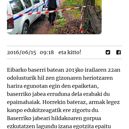
2016/06/15
09:18
eta kitto!
Eibarko baserri batean 2013ko irailaren 22an
odolusturik hil zen gizonaren heriotzaren
harira egunotan egin den epaiketan,
baserriko jabea erruduna dela erabaki du
epaimahaiak. Horrekin bateraz, armak legez
kanpo edukitzeagatik ere zigortu du.
Baserriko jabeari hildakoaren gorpua
ezkutatzen lagundu izana egotzita epaitu