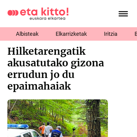
Albisteak
Elkarrizketak
Iritzia
Hilketarengatik
akusatutako gizona
errudun jo du
epaimahaiak