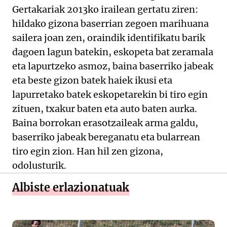
Gertakariak 2013ko irailean gertatu ziren:
hildako gizona baserrian zegoen marihuana
sailera joan zen, oraindik identifikatu barik
dagoen lagun batekin, eskopeta bat zeramala
eta lapurtzeko asmoz, baina baserriko jabeak
eta beste gizon batek haiek ikusi eta
lapurretako batek eskopetarekin bi tiro egin
zituen, txakur baten eta auto baten aurka.
Baina borrokan erasotzaileak arma galdu,
baserriko jabeak bereganatu eta bularrean
tiro egin zion. Han hil zen gizona,
odolusturik.
Albiste erlazionatuak