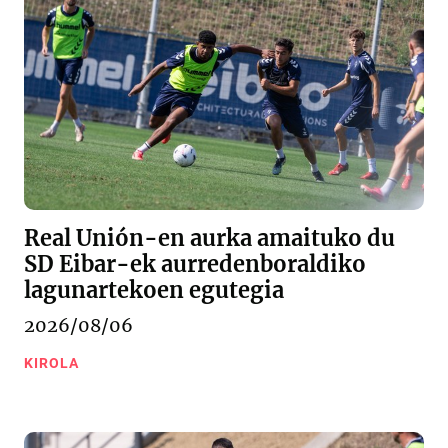
Real Unión-en aurka amaituko du
SD Eibar-ek aurredenboraldiko
lagunartekoen egutegia
2026/08/06
KIROLA