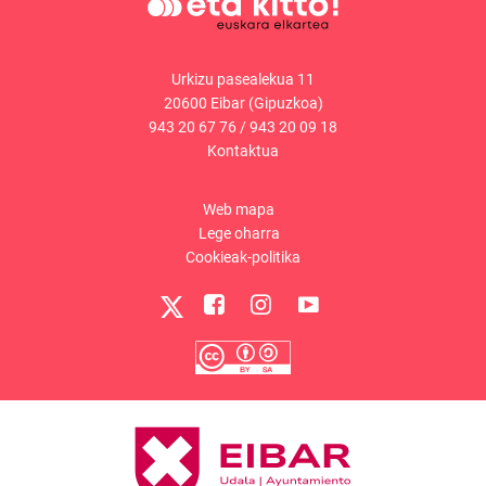
Urkizu pasealekua 11
20600 Eibar (Gipuzkoa)
943 20 67 76
/
943 20 09 18
Kontaktua
Web mapa
Lege oharra
Cookieak-politika