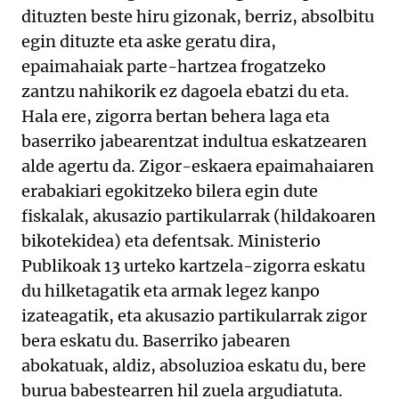
dituzten beste hiru gizonak, berriz, absolbitu
egin dituzte eta aske geratu dira,
epaimahaiak parte-hartzea frogatzeko
zantzu nahikorik ez dagoela ebatzi du eta.
Hala ere, zigorra bertan behera laga eta
baserriko jabearentzat indultua eskatzearen
alde agertu da. Zigor-eskaera epaimahaiaren
erabakiari egokitzeko bilera egin dute
fiskalak, akusazio partikularrak (hildakoaren
bikotekidea) eta defentsak. Ministerio
Publikoak 13 urteko kartzela-zigorra eskatu
du hilketagatik eta armak legez kanpo
izateagatik, eta akusazio partikularrak zigor
bera eskatu du. Baserriko jabearen
abokatuak, aldiz, absoluzioa eskatu du, bere
burua babestearren hil zuela argudiatuta.