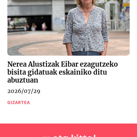
Nerea Alustizak Eibar ezagutzeko
bisita gidatuak eskainiko ditu
abuztuan
2026/07/29
GIZARTEA