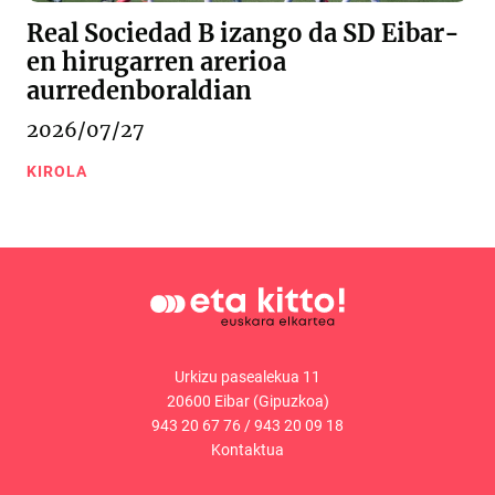
Real Sociedad B izango da SD Eibar-
en hirugarren arerioa
aurredenboraldian
2026/07/27
KIROLA
Urkizu pasealekua 11
20600 Eibar (Gipuzkoa)
943 20 67 76
/
943 20 09 18
Kontaktua