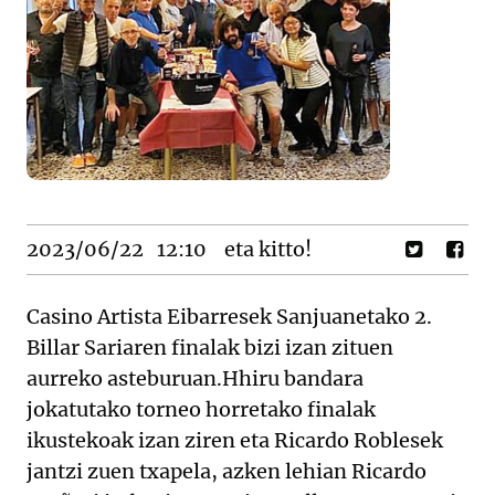
2023/06/22
12:10
eta kitto!
Casino Artista Eibarresek Sanjuanetako 2.
Billar Sariaren finalak bizi izan zituen
aurreko asteburuan.Hhiru bandara
jokatutako torneo horretako finalak
ikustekoak izan ziren eta Ricardo Roblesek
jantzi zuen txapela, azken lehian Ricardo