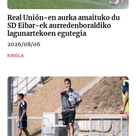
Real Unión-en aurka amaituko du
SD Eibar-ek aurredenboraldiko
lagunartekoen egutegia
2026/08/06
KIROLA