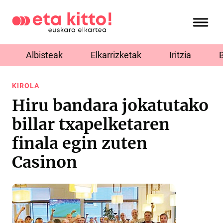
Albisteak
Elkarrizketak
Iritzia
KIROLA
Hiru bandara jokatutako
billar txapelketaren
finala egin zuten
Casinon