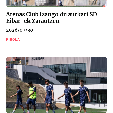
Arenas Club izango du aurkari SD
Eibar-ek Zarautzen
2026/07/30
KIROLA