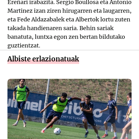
Ereñari irabazita. Sergio Boullosa eta Antonio
Martinez izan ziren hirugarren eta laugarren,
eta Fede Aldazabalek eta Albertok lortu zuten
takada handienaren saria. Behin sariak
banatuta, luntxa egon zen bertan bildutako
guztientzat.
Albiste erlazionatuak