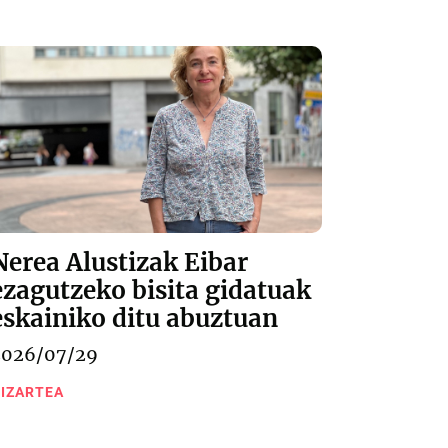
Nerea Alustizak Eibar
ezagutzeko bisita gidatuak
eskainiko ditu abuztuan
2026/07/29
IZARTEA