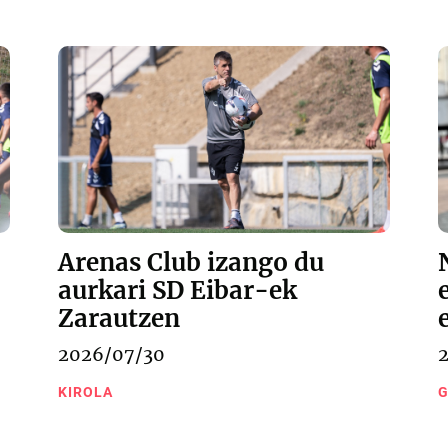
Arenas Club izango du
aurkari SD Eibar-ek
Zarautzen
2026/07/30
KIROLA
G