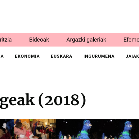
Iritzia
Bideoak
Argazki-galeriak
Efeme
ZA
EKONOMIA
EUSKARA
INGURUMENA
JAIA
egeak (2018)