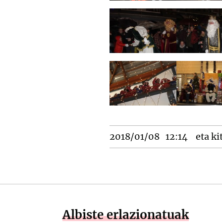
2018/01/08
12:14
eta ki
Albiste erlazionatuak