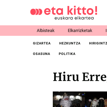
Albisteak
Elkarrizketak
GIZARTEA
HEZKUNTZA
HIRIGINT
OSASUNA
POLITIKA
Hiru Err