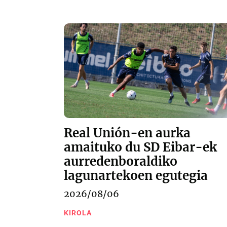
Real Unión-en aurka
amaituko du SD Eibar-ek
aurredenboraldiko
lagunartekoen egutegia
2026/08/06
KIROLA