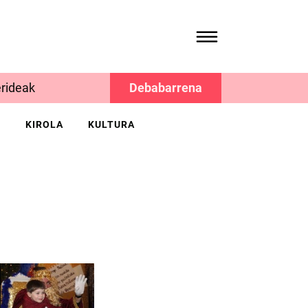
rideak
Debabarrena
K
KIROLA
KULTURA