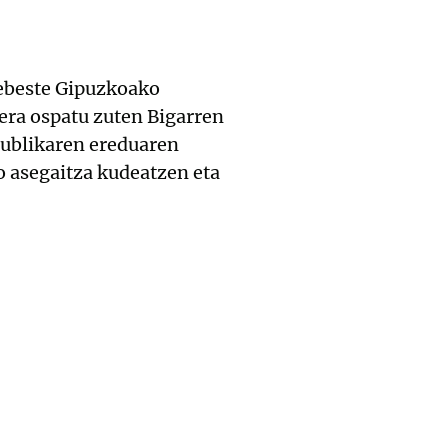
xebeste Gipuzkoako
era ospatu zuten Bigarren
publikaren ereduaren
o asegaitza kudeatzen eta