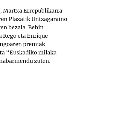
, Martxa Errepublikarra
ren Plazatik Untzagaraino
ten bezala. Behin
ra Rego eta Enrique
iengoaren premiak
eta “Euskadiko milaka
a nabarmendu zuten.