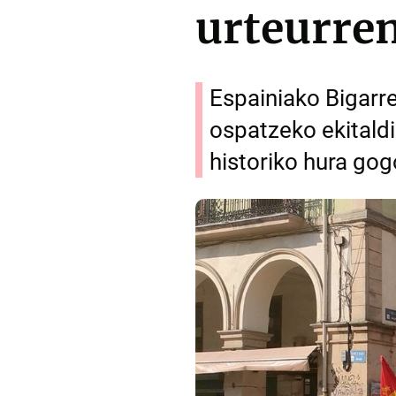
urteurren
Espainiako Bigarr
ospatzeko ekitaldi
historiko hura gog