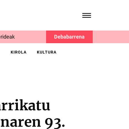
rideak
Debabarrena
K
KIROLA
KULTURA
rrikatu
enaren 93.