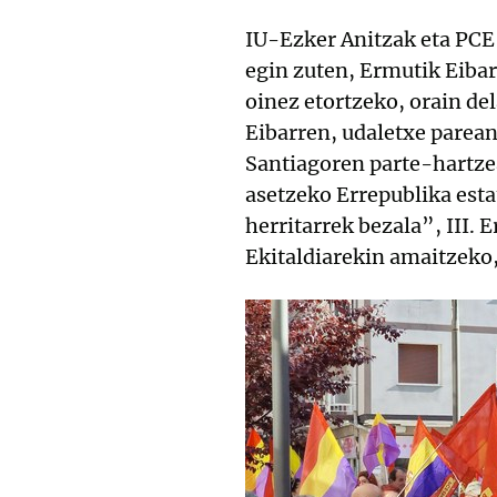
IU-Ezker Anitzak eta PCE
egin zuten, Ermutik Eiba
oinez etortzeko, orain de
Eibarren, udaletxe parean
Santiagoren parte-hartze
asetzeko Errepublika esta
herritarrek bezala”, III.
Ekitaldiarekin amaitzeko,