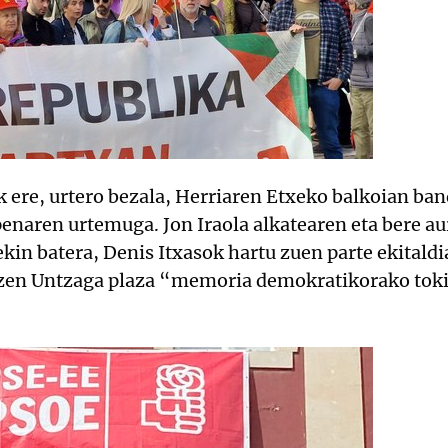
k ere, urtero bezala, Herriaren Etxeko balkoian ban
enaren urtemuga. Jon Iraola alkatearen eta bere aur
kin batera, Denis Itxasok hartu zuen parte ekitaldi
 zen Untzaga plaza “memoria demokratikorako toki”