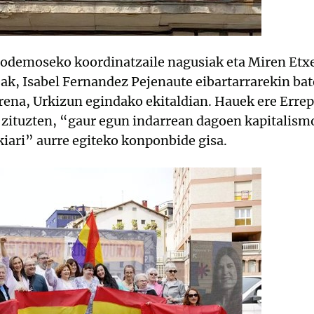
 Podemoseko koordinatzaile nagusiak eta Miren Et
, Isabel Fernandez Pejenaute eibartarrarekin bat
rrena, Urkizun egindako ekitaldian. Hauek ere Erre
 zituzten, “gaur egun indarrean dagoen kapitalism
iari” aurre egiteko konponbide gisa.