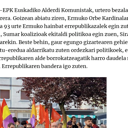
-EPK Euskadiko Alderdi Komunistak, urtero bezala
rrera. Goizean abiatu ziren, Ermuko Orbe Kardinala
la 93 urte Ermuko hainbat errepublikazalek egin zu
, Sumar koalizioak ekitaldi politikoa egin zuen, Si
arekin. Beste behin, gaur egungo gizartearen geh
tu-eredua aldarrikatu zuten ordezkari politikoek, 
 Errepublikaren alde borrokatzeagatik harro daudel
 Errepublikaren bandera igo zuten.