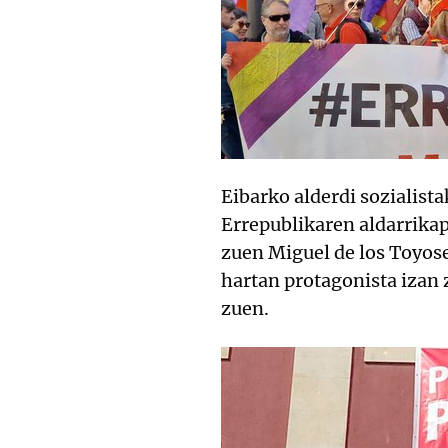
Eibarko alderdi sozialista
Errepublikaren aldarrikap
zuen Miguel de los Toyose
hartan protagonista izan
zuen.