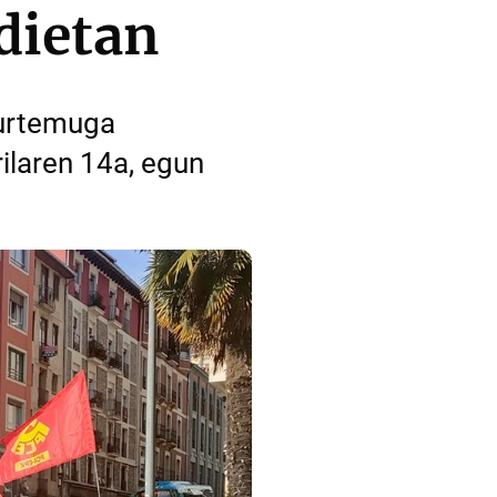
dietan
 urtemuga
rilaren 14a, egun