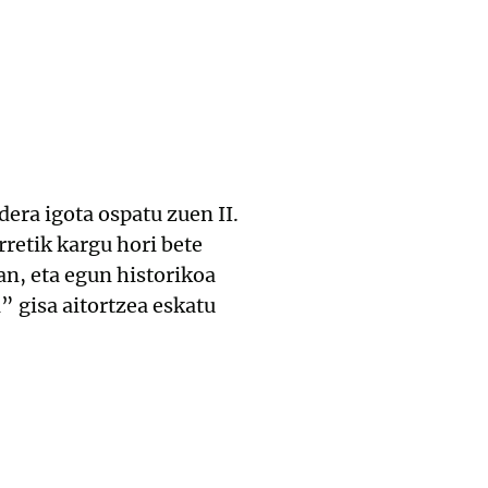
dera igota ospatu zuen II.
retik kargu hori bete
an, eta egun historikoa
 gisa aitortzea eskatu