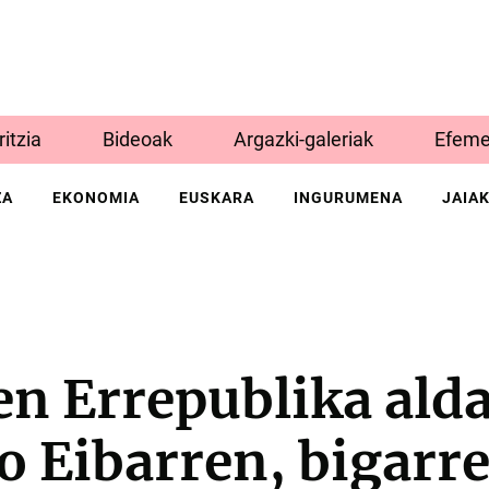
Iritzia
Bideoak
Argazki-galeriak
Efeme
ZA
EKONOMIA
EUSKARA
INGURUMENA
JAIA
n Errepublika alda
o Eibarren, bigarr