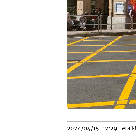
2024/04/15
12:29
eta k