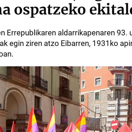
a ospatzeko ekital
en Errepublikaren aldarrikapenaren 93.
ak egin ziren atzo Eibarren, 1931ko api
oan.