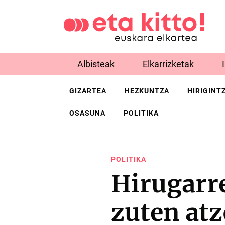
Albisteak
Elkarrizketak
GIZARTEA
HEZKUNTZA
HIRIGINT
OSASUNA
POLITIKA
POLITIKA
Hirugarre
zuten atz