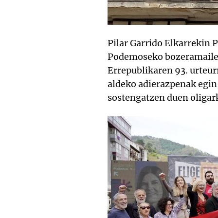
Pilar Garrido Elkarrekin
Podemoseko bozeramaileak
Errepublikaren 93. urteu
aldeko adierazpenak egin
sostengatzen duen oligark